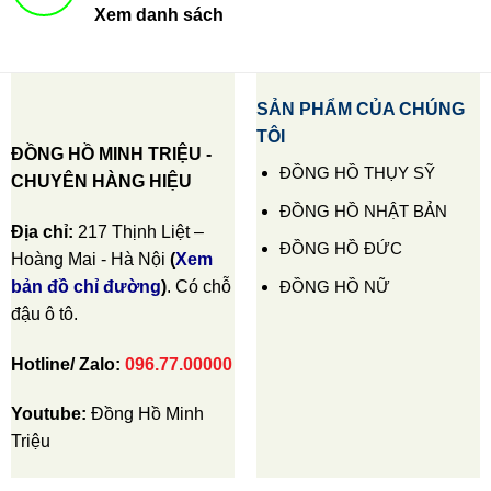
Xem danh sách
SẢN PHẨM CỦA CHÚNG
TÔI
ĐỒNG HỒ MINH TRIỆU -
ĐỒNG HỒ THỤY SỸ
CHUYÊN HÀNG HIỆU
ĐỒNG HỒ NHẬT BẢN
Địa chỉ:
217 Thịnh Liệt –
ĐỒNG HỒ ĐỨC
Hoàng Mai - Hà Nội
(
Xem
ĐỒNG HỒ NỮ
bản đồ chỉ đường
)
. Có chỗ
đậu ô tô.
Hotline/ Zalo:
096.77.00000
Youtube:
Đồng Hồ Minh
Triệu