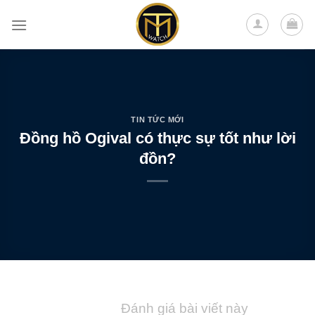
Skip
to
content
TIN TỨC MỚI
Đồng hồ Ogival có thực sự tốt như lời
đồn?
Đánh giá bài viết này