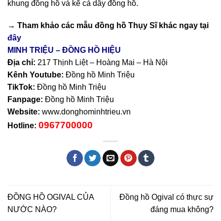
khung đồng hồ và kể cả dây đồng hồ.
→ Tham khảo các mẫu
đồng hồ Thụy Sĩ
khác ngay tại
đây
MINH TRIỆU – ĐỒNG HỒ HIỆU
Địa chỉ:
217 Thịnh Liệt – Hoàng Mai – Hà Nội
Kênh Youtube:
Đồng hồ Minh Triệu
TikTok:
Đồng hồ Minh Triệu
Fanpage:
Đồng hồ Minh Triệu
Website:
www.donghominhtrieu.vn
0967700000
Hotline:
ĐỒNG HỒ OGIVAL CỦA
Đồng hồ Ogival có thực sự
NƯỚC NÀO?
đáng mua không?