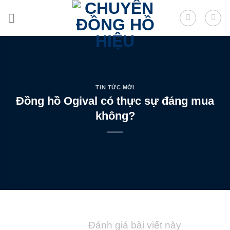
Skip
to
content
TIN TỨC MỚI
Đồng hồ Ogival có thực sự đáng mua
không?
Đánh giá bài viết này