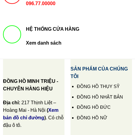
096.77.00000
HỆ THỐNG CỬA HÀNG
Xem danh sách
SẢN PHẨM CỦA CHÚNG
TÔI
ĐỒNG HỒ MINH TRIỆU -
ĐỒNG HỒ THỤY SỸ
CHUYÊN HÀNG HIỆU
ĐỒNG HỒ NHẬT BẢN
Địa chỉ:
217 Thịnh Liệt –
ĐỒNG HỒ ĐỨC
Hoàng Mai - Hà Nội
(
Xem
ĐỒNG HỒ NỮ
bản đồ chỉ đường
)
. Có chỗ
đậu ô tô.