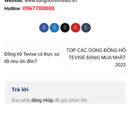
Website:
www.donghominhtrieu.vn
0967700000
Hotline:
TOP CÁC DÒNG ĐỒNG HỒ
Đồng hồ Tevise có thực sự
TEVISE ĐÁNG MUA NHẤT
tốt như lời đồn?
2023
Trả lời
Bạn phải
đăng nhập
để gửi phản hồi.