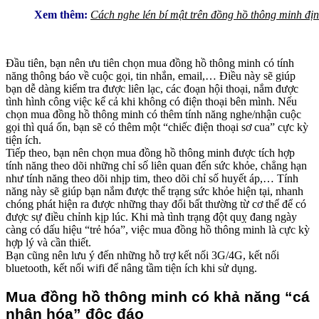
Xem thêm:
Cách nghe lén bí mật trên đồng hồ thông minh địn
Đầu tiên, bạn nên ưu tiên chọn mua đồng hồ thông minh có tính
năng thông báo về cuộc gọi, tin nhắn, email,… Điều này sẽ giúp
bạn dễ dàng kiểm tra được liên lạc, các đoạn hội thoại, nắm được
tình hình công việc kể cả khi không có điện thoại bên mình. Nếu
chọn mua đồng hồ thông minh có thêm tính năng nghe/nhận cuộc
gọi thì quá ổn, bạn sẽ có thêm một “chiếc điện thoại sơ cua” cực kỳ
tiện ích.
Tiếp theo, bạn nên chọn mua đồng hồ thông minh được tích hợp
tính năng theo dõi những chỉ số liên quan đến sức khỏe, chẳng hạn
như tính năng theo dõi nhịp tim, theo dõi chỉ số huyết áp,… Tính
năng này sẽ giúp bạn nắm được thể trạng sức khỏe hiện tại, nhanh
chóng phát hiện ra được những thay đổi bất thường từ cơ thể để có
được sự điều chỉnh kịp lúc. Khi mà tình trạng đột quỵ đang ngày
càng có dấu hiệu “trẻ hóa”, việc mua đồng hồ thông minh là cực kỳ
hợp lý và cần thiết.
Bạn cũng nên lưu ý đến những hỗ trợ kết nối 3G/4G, kết nối
bluetooth, kết nối wifi để nâng tầm tiện ích khi sử dụng.
Mua đồng hồ thông minh có khả năng “cá
nhân hóa” độc đáo