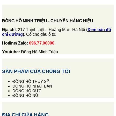
ĐỒNG HỒ MINH TRIỆU - CHUYÊN HÀNG HIỆU
Địa chỉ:
217 Thịnh Liệt – Hoàng Mai - Hà Nội
(
Xem bản đồ
chỉ đường
)
. Có chỗ đậu ô tô.
Hotline/ Zalo:
096.77.00000
Youtube:
Đồng Hồ Minh Triệu
SẢN PHẨM CỦA CHÚNG TÔI
ĐỒNG HỒ THỤY SỸ
ĐỒNG HỒ NHẬT BẢN
ĐỒNG HỒ ĐỨC
ĐỒNG HỒ NỮ
ĐỊA CHỈ CỬA HÀNG