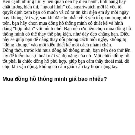
Bên cạnh những lưu ý liên quan đến hệ điều hành, tính năng hay
chất lượng hiển thị, “ngoại hình” của smartwatch mới là yếu tố
quyết định xem bạn có muốn và có tự tin khi diện em ấy mỗi ngày
hay không. Vì vậy, sau khi đã cân nhắc về 3 yếu tố quan trọng như
trên, bạn hãy chọn mua đồng hồ thông minh có thiết kế và hình
dáng “hợp nhãn” với mình nhé! Bạn nên ưu tiên chọn mua đồng hồ
thông minh có thể thay thế phụ kiện, như dây đeo chẳng hạn. Điều
này sẽ giúp bạn dễ dàng thay đổi phong cách mỗi ngày, không bị
“đóng khung” vào một kiểu thiết kế một cách nhàm chán.
Đồng thời, trước khi mua đồng hồ thông minh, bạn nên đeo thử lên
tay để kiểm tra sự thoải mái và độ nặng của nó. Một chiếc đồng hồ
tốt phải là chiếc đồng hồ phù hợp, giúp bạn cảm thấy thoải mái, dễ
chịu khi vận động, không có cảm giác cấn tay hoặc nặng tay.
Mua đồng hồ thông minh giá bao nhiêu?