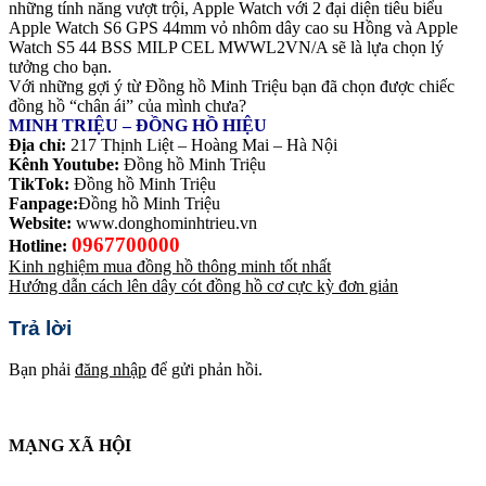
những tính năng vượt trội, Apple Watch với 2 đại diện tiêu biểu
Apple Watch S6 GPS 44mm vỏ nhôm dây cao su Hồng và Apple
Watch S5 44 BSS MILP CEL MWWL2VN/A sẽ là lựa chọn lý
tưởng cho bạn.
Với những gợi ý từ Đồng hồ Minh Triệu bạn đã chọn được chiếc
đồng hồ “chân ái” của mình chưa?
MINH TRIỆU – ĐỒNG HỒ HIỆU
Địa chỉ:
217 Thịnh Liệt – Hoàng Mai – Hà Nội
Kênh Youtube:
Đồng hồ Minh Triệu
TikTok:
Đồng hồ Minh Triệu
Fanpage:
Đồng hồ Minh Triệu
Website:
www.donghominhtrieu.vn
0967700000
Hotline:
Kinh nghiệm mua đồng hồ thông minh tốt nhất
Hướng dẫn cách lên dây cót đồng hồ cơ cực kỳ đơn giản
Trả lời
Bạn phải
đăng nhập
để gửi phản hồi.
MẠNG XÃ HỘI