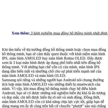
Xem thêm:
3 kinh nghiệm mua đồng hồ thông minh nhất định 
Khi tìm hiểu về thị trường đồng hồ thông minh hoặc chọn mua đồng
hồ thông minh, bạn sẽ cảm thấy quen thuộc với khái niệm màn hình
IPS, màn hình AMOLED hay màn hình Retina OLED. Đây được
xem là 3 loại màn hình được áp dụng phổ biến nhất trên đồng hồ
thông minh. Với những hạn chế vốn có của mình, màn hình IPS
đang dần biến mất và nhường chỗ cho sự phát triển mạnh mẽ của
màn hình AMOLED và màn hình OLED.
Samsung nói riêng và những người bạn Android nói chung thường
tích hợp màn hình AMOLED vào những thiết bị smartwatch của
mình. Vì vậy, khi mua đồng hồ thông minh chạy hệ điều hành
Android, bạn sẽ có được những trải nghiệm hiển thị khá là ấn tượng
và đẹp mắt, chi tiết được hiển thị rõ nét và sinh động. Đồng thời,
màn hình AMOLED còn có khả năng chịu lực cực tốt, giúp bạn dễ
dàng mang em ấy đi cùng trên bất cứ chuyến “phượt” nào mà chẳng