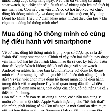
thuộc trong cuộc sống hàng ngày. Nếu bạn đã và đang sử dụng
smartwatch, bạn chắc hẳn sẽ hiểu rất rõ về những tiện ích mà thiết bị
này mang lại. Còn nếu bạn vẫn chưa có cơ hội tiếp xúc với chiếc
đồng hồ thông minh này và đang muốn sở hữu một em, hãy cùng
Đồng hồ Minh Triệu thử tham khảo ngay những điều cần lưu ý khi
chọn mua đồng hồ thông minh nhé!
Mua đồng hồ thông minh có cùng
hệ điều hành với smartphone
Về cơ bản, đồng hồ thông minh là phụ kiện số được tạo ra là để
“sánh đôi” cùng smartphone. Chính vì vậy, nếu hai thiết bị này được
vận hành bởi hai hệ điều hành khác nhau thì sẽ cực kỳ bất ổn. Trên
thực tế, Apple Watch không thể kết nối được với smartwatch
Android và ngược lại, nếu bạn kết nối iPhone với đồng hồ thông
minh của Samsung, bạn sẽ bị hạn chế khá nhiều tính năng tiện ích
đấy! Vì vậy, việc chọn mua đồng hồ thông minh có hệ điều hành
tương thích với smartphone là yếu tố quan trọng đầu tiên và tiên
quyết, quyết định khả năng hoạt động của đồng hồ nói riêng và cả 2
thiết bị nói chung.
Hơn thế nữa, nếu bạn đã sử dụng iPhone, chắc hẳn bạn cũng sẽ
muốn có thêm một chiếc Apple Watch thực thụ cho “hệ sinh thái”
của mình, phải không nào? Còn nếu bạn là một SamFan đích thực,
việc sở hữu thêm một chiếc Samsung Galaxy Fit cho bộ sưu tập