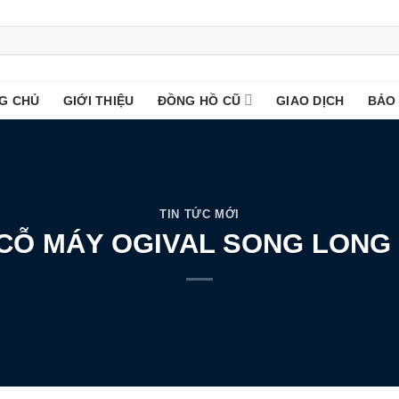
G CHỦ
GIỚI THIỆU
ĐỒNG HỒ CŨ
GIAO DỊCH
BẢO
TIN TỨC MỚI
 CỖ MÁY OGIVAL SONG LONG