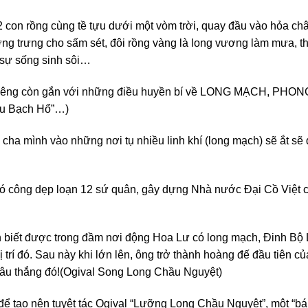
2 con rồng cùng tề tựu dưới một vòm trời, quay đầu vào hỏa ch
g trưng cho sấm sét, đôi rồng vàng là long vương làm mưa, t
, sự sống sinh sôi…
 thiêng còn gắn với những điều huyền bí về LONG MẠCH, PHON
ữu Bạch Hổ”…)
cha mình vào những nơi tụ nhiều linh khí (long mạch) sẽ ắt sẽ
có công dẹp loạn 12 sứ quân, gây dựng Nhà nước Đại Cồ Việt 
 lần biết được trong đầm nơi động Hoa Lư có long mạch, Đinh Bộ 
rí đó. Sau này khi lớn lên, ông trở thành hoàng đế đầu tiên củ
đâu thắng đó!(Ogival Song Long Chầu Nguyệt)
 tạo nên tuyệt tác Ogival “Lưỡng Long Chầu Nguyệt”, một “bá