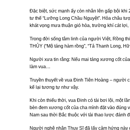
Đặc biệt, sức mạnh ấy còn nhân lên gấp bội khi 
tư thế “Lưỡng Long Chầu Nguyệt”. Hỏa châu tượn
khát vọng mưa thuận gió hòa, trường khí cát lợi
Trong đời sống tâm linh của người Việt, Rồng
THỦY (“Mộ táng hàm rồng”, “Tả Thanh Long, H
Người xưa tin rằng: Nếu mai táng xương cốt của 
làm vua…
Truyền thuyết về vua Đinh Tiên Hoàng – người 
kể lại tương tự như vậy.
Khi còn thiếu thời, vua Đinh có tài bơi lội, một
bèn đem xương cốt của cha mình đặt vào đúng vị t
Nam sau thời Bắc thuộc với tài thao lược đánh 
Người nghệ nhân Thụy Sĩ đã lấy cảm hứng này để