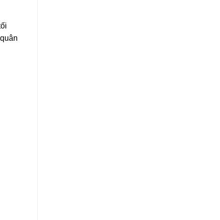
ối
 quân