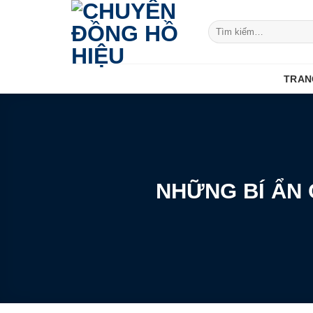
Skip
to
Tìm
kiếm:
content
TRAN
NHỮNG BÍ ẨN