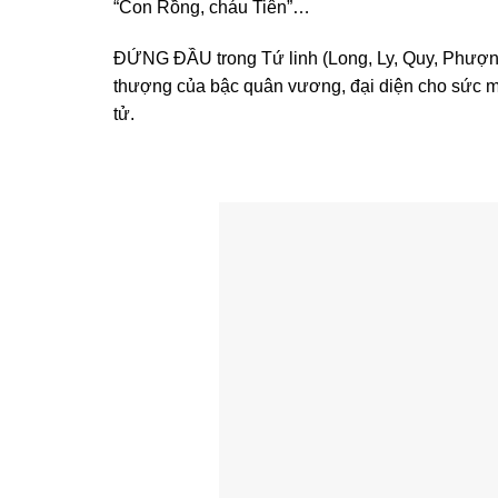
“Con Rồng, cháu Tiên”…
ĐỨNG ĐẦU trong Tứ linh (Long, Ly, Quy, Phượng)
thượng của bậc quân vương, đại diện cho sức m
tử.