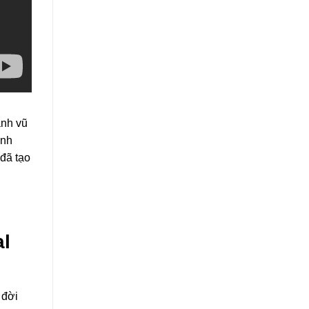
nh vũ
inh
đã tạo
al
 đời