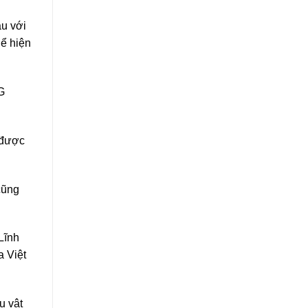
âu với
hể hiện
G
 được
cũng
Lĩnh
a Việt
u vật