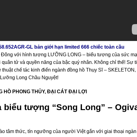
8.652AGR-GL bản giới hạn limited 666 chiếc toàn cầu
g Đông với hình tượng LƯỠNG LONG – biểu tượng của sức mạ
i quân tử và quyền năng của bậc quý nhân. Không chỉ thế! Sự t
hệ thuật chế tác kinh điển ngành đồng hồ Thụy Sĩ – SKELETON, 
al Lưỡng Long Chầu Nguyệt!
HỒ PHONG THỦY, ĐẠI CÁT ĐẠI LỢI
a biểu tượng “Song Long” – Ogiv
ào tâm thức, tín ngưỡng của người Việt gắn với giai thoại ngàn