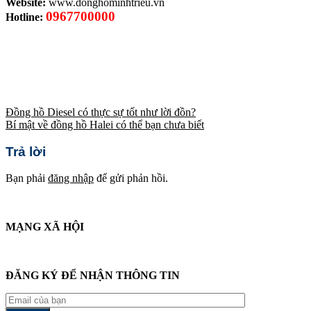
Website:
www.donghominhtrieu.vn
0967700000
Hotline:
Đồng hồ Diesel có thực sự tốt như lời đồn?
Bí mật về đồng hồ Halei có thể bạn chưa biết
Trả lời
Bạn phải
đăng nhập
để gửi phản hồi.
MẠNG XÃ HỘI
ĐĂNG KÝ ĐỂ NHẬN THÔNG TIN