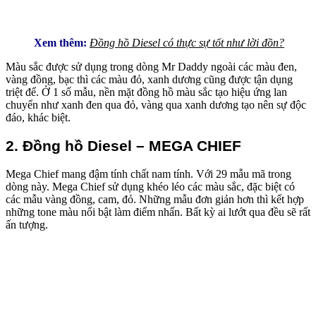
Xem thêm:
Đồng hồ Diesel có thực sự tốt như lời đồn?
Màu sắc được sử dụng trong dòng Mr Daddy ngoài các màu đen,
vàng đồng, bạc thì các màu đỏ, xanh dương cũng được tận dụng
triệt để. Ở 1 số mẫu, nền mặt đồng hồ màu sắc tạo hiệu ứng lan
chuyển như xanh đen qua đỏ, vàng qua xanh dương tạo nên sự độc
đáo, khác biệt.
2.
Đồng hồ Diesel –
MEGA CHIEF
Mega Chief mang đậm tính chất nam tính. Với 29 mẫu mã trong
dòng này. Mega Chief sử dụng khéo léo các màu sắc, đặc biệt có
các mẫu vàng đồng, cam, đỏ. Những mẫu đơn giản hơn thì kết hợp
những tone màu nổi bật làm điểm nhấn. Bất kỳ ai lướt qua đều sẽ rất
ấn tượng.