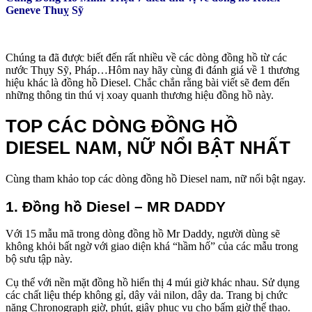
Geneve Thuỵ Sỹ
Chúng ta đã được biết đến rất nhiều về các dòng đồng hồ từ các
nước Thụy Sỹ, Pháp…Hôm nay hãy cùng đi đánh giá về 1 thương
hiệu khác là đồng hồ Diesel. Chắc chắn rằng bài viết sẽ đem đến
những thông tin thú vị xoay quanh thương hiệu đồng hồ này.
TOP CÁC DÒNG ĐỒNG HỒ
DIESEL NAM, NỮ NỔI BẬT NHẤT
Cùng tham khảo top các dòng đồng hồ Diesel nam, nữ nổi bật ngay.
1.
Đồng hồ Diesel –
MR DADDY
Với 15 mẫu mã trong dòng đồng hồ Mr Daddy, người dùng sẽ
không khỏi bất ngờ với giao diện khá “hầm hố” của các mẫu trong
bộ sưu tập này.
Cụ thể với nền mặt đồng hồ hiển thị 4 múi giờ khác nhau. Sử dụng
các chất liệu thép không gỉ, dây vải nilon, dây da. Trang bị chức
năng Chronograph giờ, phút, giây phục vụ cho bấm giờ thể thao.