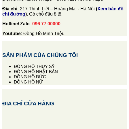
Địa chỉ:
217 Thịnh Liệt – Hoàng Mai - Hà Nội
(
Xem bản đồ
chỉ đường
)
. Có chỗ đậu ô tô.
Hotline/ Zalo:
096.77.00000
Youtube:
Đồng Hồ Minh Triệu
SẢN PHẨM CỦA CHÚNG TÔI
ĐỒNG HỒ THỤY SỸ
ĐỒNG HỒ NHẬT BẢN
ĐỒNG HỒ ĐỨC
ĐỒNG HỒ NỮ
ĐỊA CHỈ CỬA HÀNG