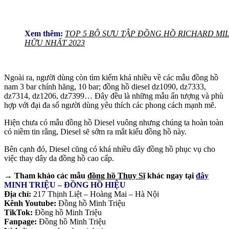
Xem thêm:
TOP 5 BỘ SƯU TẬP ĐỒNG HỒ RICHARD MI
HỮU NHẤT 2023
Ngoài ra, người dùng còn tìm kiếm khá nhiều về các mẫu đồng hồ
nam 3 bar chính hãng, 10 bar; đồng hồ diesel dz1090, dz7333,
dz7314, dz1206, dz7399… Đây đều là những mẫu ấn tượng và phù
hợp với đại đa số người dùng yêu thích các phong cách mạnh mẽ.
Hiện chưa có mẫu đồng hồ Diesel vuông nhưng chúng ta hoàn toàn
có niềm tin rằng, Diesel sẽ sớm ra mắt kiểu đồng hồ này.
Bên cạnh đó, Diesel cũng có khá nhiều dây đồng hồ phục vụ cho
việc thay dây da đồng hồ cao cấp.
→ Tham khảo các mẫu
đồng hồ Thụy Sĩ
khác ngay tại
đây
MINH TRIỆU – ĐỒNG HỒ HIỆU
Địa chỉ:
217 Thịnh Liệt – Hoàng Mai – Hà Nội
Kênh Youtube:
Đồng hồ Minh Triệu
TikTok:
Đồng hồ Minh Triệu
Fanpage:
Đồng hồ Minh Triệu