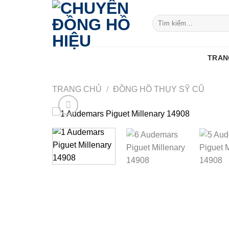
Skip
to
Tìm
kiếm:
content
TRAN
TRANG CHỦ
/
ĐỒNG HỒ THỤY SỸ CŨ