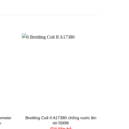
ometer
Breitling Colt II A17380 chống nước lên
k
tới 500M
Giá liên hệ