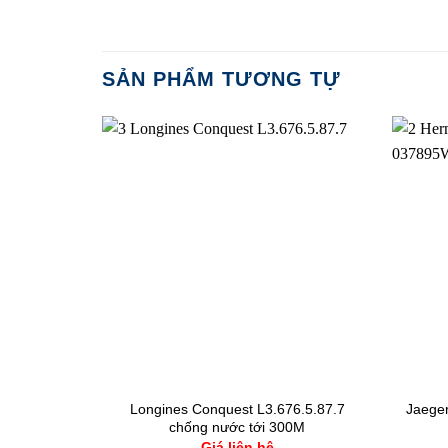
SẢN PHẨM TƯƠNG TỰ
on Diamond
Longines Conquest L3.676.5.87.7
Jaeger
.6
chống nước tới 300M
Giá liên hệ