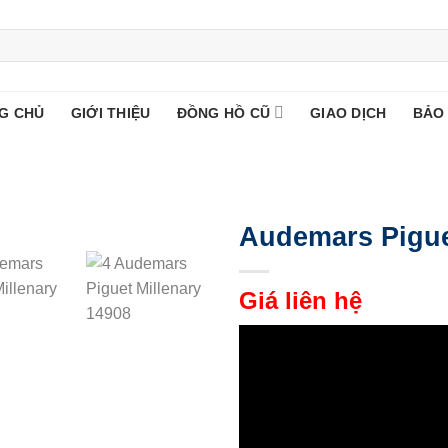
G CHỦ
GIỚI THIỆU
ĐỒNG HỒ CŨ
GIAO DỊCH
BẢO
Audemars Pigue
Giá liên hệ