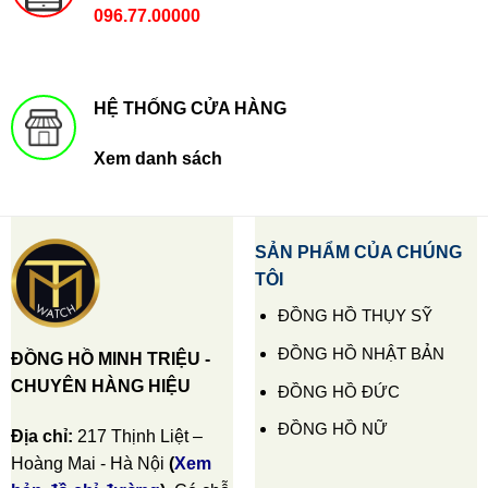
096.77.00000
HỆ THỐNG CỬA HÀNG
Xem danh sách
SẢN PHẨM CỦA CHÚNG
TÔI
ĐỒNG HỒ THỤY SỸ
ĐỒNG HỒ NHẬT BẢN
ĐỒNG HỒ MINH TRIỆU -
CHUYÊN HÀNG HIỆU
ĐỒNG HỒ ĐỨC
ĐỒNG HỒ NỮ
Địa chỉ:
217 Thịnh Liệt –
Hoàng Mai - Hà Nội
(
Xem