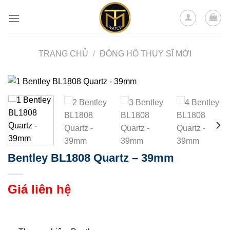
Skip
to
content
TRANG CHỦ
/
ĐỒNG HỒ THỤY SĨ MỚI
Bentley BL1808 Quartz – 39mm
Giá liên hệ