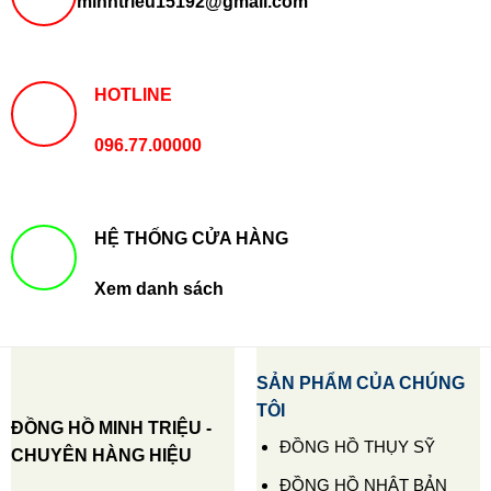
minhtrieu15192@gmail.com
HOTLINE
096.77.00000
HỆ THỐNG CỬA HÀNG
Xem danh sách
SẢN PHẨM CỦA CHÚNG
TÔI
ĐỒNG HỒ MINH TRIỆU -
ĐỒNG HỒ THỤY SỸ
CHUYÊN HÀNG HIỆU
ĐỒNG HỒ NHẬT BẢN