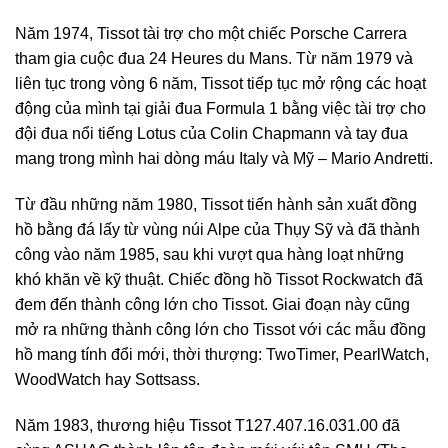
Năm 1974, Tissot tài trợ cho một chiếc Porsche Carrera
tham gia cuộc đua 24 Heures du Mans. Từ năm 1979 và
liên tục trong vòng 6 năm, Tissot tiếp tục mở rộng các hoạt
động của mình tại giải đua Formula 1 bằng việc tài trợ cho
đội đua nổi tiếng Lotus của Colin Chapmann và tay đua
mang trong mình hai dòng máu Italy và Mỹ – Mario Andretti.
Từ đầu những năm 1980, Tissot tiến hành sản xuất đồng
hồ bằng đá lấy từ vùng núi Alpe của Thụy Sỹ và đã thành
công vào năm 1985, sau khi vượt qua hàng loạt những
khó khăn về kỹ thuật. Chiếc đồng hồ Tissot Rockwatch đã
đem đến thành công lớn cho Tissot. Giai đoạn này cũng
mở ra những thành công lớn cho Tissot với các mẫu đồng
hồ mang tính đổi mới, thời thượng: TwoTimer, PearlWatch,
WoodWatch hay Sottsass.
Năm 1983, thương hiệu Tissot T127.407.16.031.00 đã