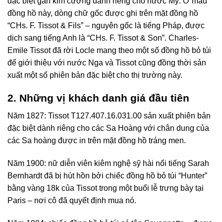
đặc biệt gắn kim cương dành riêng cho nước Mỹ. Ở mẫu
đồng hồ này, dòng chữ gốc được ghi trên mặt đồng hồ
“CHs. F. Tissot & Fils” – nguyên gốc là tiếng Pháp, được
dịch sang tiếng Anh là “CHs. F. Tissot & Son”. Charles-
Emile Tissot đã rời Locle mang theo một số đồng hồ bỏ túi
để giới thiệu với nước Nga và Tissot cũng đồng thời sản
xuất một số phiên bản đặc biệt cho thị trường này.
2. Những vị khách
danh giá đầu tiên
Năm 1827: Tissot T127.407.16.031.00 sản xuất phiên bản
đặc biệt dành riêng cho các Sa Hoàng với chân dung của
các Sa hoàng được in trên mặt đồng hồ tráng men.
Năm 1900: nữ diễn viên kiêm nghệ sỹ hài nổi tiếng Sarah
Bernhardt đã bị hút hồn bởi chiếc đồng hồ bỏ túi “Hunter”
bằng vàng 18k của Tissot trong một buổi lễ trưng bày tại
Paris – nơi cô đã quyết định mua nó.