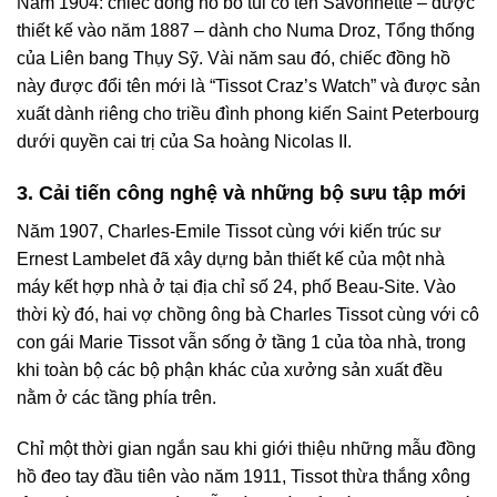
Năm 1904: chiếc đồng hồ bỏ túi có tên Savonnette – được
thiết kế vào năm 1887 – dành cho Numa Droz, Tổng thống
của Liên bang Thụy Sỹ. Vài năm sau đó, chiếc đồng hồ
này được đổi tên mới là “Tissot Craz’s Watch” và được sản
xuất dành riêng cho triều đình phong kiến Saint Peterbourg
dưới quyền cai trị của Sa hoàng Nicolas II.
3. Cải tiến công nghệ và những bộ sưu tập mới
Năm 1907, Charles-Emile Tissot cùng với kiến trúc sư
Ernest Lambelet đã xây dựng bản thiết kế của một nhà
máy kết hợp nhà ở tại địa chỉ số 24, phố Beau-Site. Vào
thời kỳ đó, hai vợ chồng ông bà Charles Tissot cùng với cô
con gái Marie Tissot vẫn sống ở tầng 1 của tòa nhà, trong
khi toàn bộ các bộ phận khác của xưởng sản xuất đều
nằm ở các tầng phía trên.
Chỉ một thời gian ngắn sau khi giới thiệu những mẫu đồng
hồ đeo tay đầu tiên vào năm 1911, Tissot thừa thắng xông