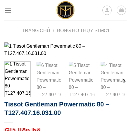
Skip
to
content
TRANG CHỦ
/
ĐỒNG HỒ THỤY SĨ MỚI
Tissot Gentleman Powermatic 80 –
T127.407.16.031.00
Giá liên hệ