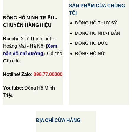
SẢN PHẨM CỦA CHÚNG
TÔI
ĐỒNG HỒ MINH TRIỆU -
ĐỒNG HỒ THỤY SỸ
CHUYÊN HÀNG HIỆU
ĐỒNG HỒ NHẬT BẢN
Địa chỉ:
217 Thịnh Liệt –
ĐỒNG HỒ ĐỨC
Hoàng Mai - Hà Nội
(
Xem
ĐỒNG HỒ NỮ
bản đồ chỉ đường
)
. Có chỗ
đậu ô tô.
Hotline/ Zalo:
096.77.00000
Youtube:
Đồng Hồ Minh
Triệu
ĐỊA CHỈ CỬA HÀNG