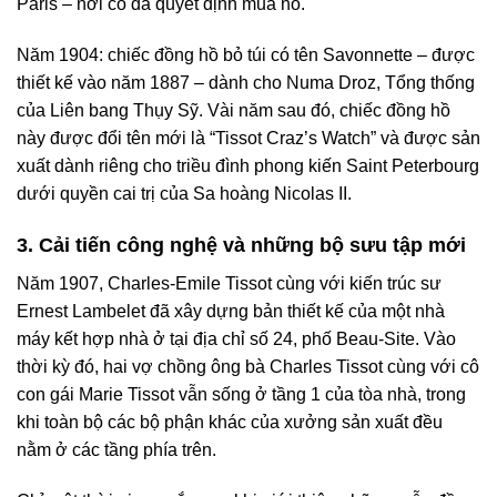
Paris – nơi cô đã quyết định mua nó.
Năm 1904: chiếc đồng hồ bỏ túi có tên Savonnette – được
thiết kế vào năm 1887 – dành cho Numa Droz, Tổng thống
của Liên bang Thụy Sỹ. Vài năm sau đó, chiếc đồng hồ
này được đổi tên mới là “Tissot Craz’s Watch” và được sản
xuất dành riêng cho triều đình phong kiến Saint Peterbourg
dưới quyền cai trị của Sa hoàng Nicolas II.
3. Cải tiến công nghệ và những bộ sưu tập mới
Năm 1907, Charles-Emile Tissot cùng với kiến trúc sư
Ernest Lambelet đã xây dựng bản thiết kế của một nhà
máy kết hợp nhà ở tại địa chỉ số 24, phố Beau-Site. Vào
thời kỳ đó, hai vợ chồng ông bà Charles Tissot cùng với cô
con gái Marie Tissot vẫn sống ở tầng 1 của tòa nhà, trong
khi toàn bộ các bộ phận khác của xưởng sản xuất đều
nằm ở các tầng phía trên.