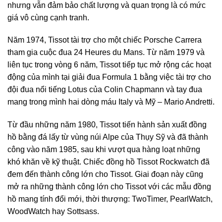
nhưng vẫn đảm bảo chất lượng và quan trọng là có mức
giá vô cùng cạnh tranh.
Năm 1974, Tissot tài trợ cho một chiếc Porsche Carrera
tham gia cuộc đua 24 Heures du Mans. Từ năm 1979 và
liên tục trong vòng 6 năm, Tissot tiếp tục mở rộng các hoạt
động của mình tại giải đua Formula 1 bằng việc tài trợ cho
đội đua nổi tiếng Lotus của Colin Chapmann và tay đua
mang trong mình hai dòng máu Italy và Mỹ – Mario Andretti.
Từ đầu những năm 1980, Tissot tiến hành sản xuất đồng
hồ bằng đá lấy từ vùng núi Alpe của Thụy Sỹ và đã thành
công vào năm 1985, sau khi vượt qua hàng loạt những
khó khăn về kỹ thuật. Chiếc đồng hồ Tissot Rockwatch đã
đem đến thành công lớn cho Tissot. Giai đoạn này cũng
mở ra những thành công lớn cho Tissot với các mẫu đồng
hồ mang tính đổi mới, thời thượng: TwoTimer, PearlWatch,
WoodWatch hay Sottsass.