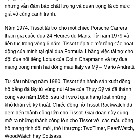
nhưng vẫn đảm bảo chất lượng và quan trọng là có mức
giá vô cùng cạnh tranh.
Năm 1974, Tissot tài trợ cho một chiếc Porsche Carrera
tham gia cuộc đua 24 Heures du Mans. Từ năm 1979 và
liên tục trong vòng 6 năm, Tissot tiếp tục mở rộng các hoạt
động của mình tại giải đua Formula 1 bằng việc tài trợ cho
đội đua nổi tiếng Lotus của Colin Chapmann và tay đua
mang trong mình hai dòng máu Italy và Mỹ – Mario Andretti.
Từ đầu những năm 1980, Tissot tiến hành sản xuất đồng
hồ bằng đá lấy từ vùng núi Alpe của Thụy Sỹ và đã thành
công vào năm 1985, sau khi vượt qua hàng loạt những
khó khăn về kỹ thuật. Chiếc đồng hồ Tissot Rockwatch đã
đem đến thành công lớn cho Tissot. Giai đoạn này cũng
mở ra những thành công lớn cho Tissot với các mẫu đồng
hồ mang tính đổi mới, thời thượng: TwoTimer, PearlWatch,
WoodWatch hay Sottsass.