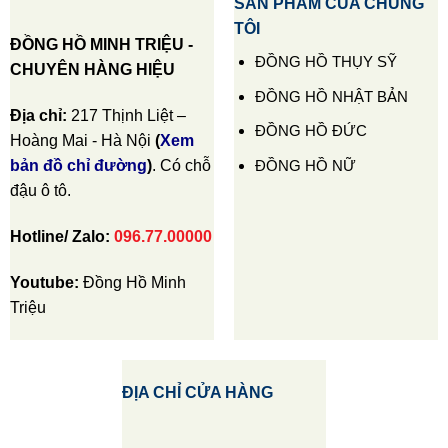
SẢN PHẨM CỦA CHÚNG
TÔI
ĐỒNG HỒ MINH TRIỆU -
ĐỒNG HỒ THỤY SỸ
CHUYÊN HÀNG HIỆU
ĐỒNG HỒ NHẬT BẢN
Địa chỉ:
217 Thịnh Liệt –
ĐỒNG HỒ ĐỨC
Hoàng Mai - Hà Nội
(
Xem
ĐỒNG HỒ NỮ
bản đồ chỉ đường
)
. Có chỗ
đậu ô tô.
Hotline/ Zalo:
096.77.00000
Youtube:
Đồng Hồ Minh
Triệu
ĐỊA CHỈ CỬA HÀNG