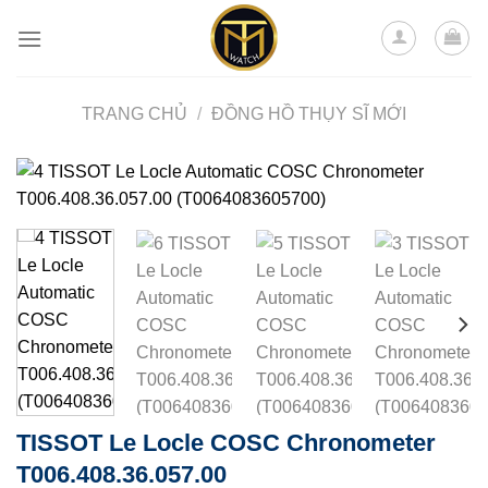
Skip
to
content
TRANG CHỦ
/
ĐỒNG HỒ THỤY SĨ MỚI
TISSOT Le Locle COSC Chronometer
T006.408.36.057.00