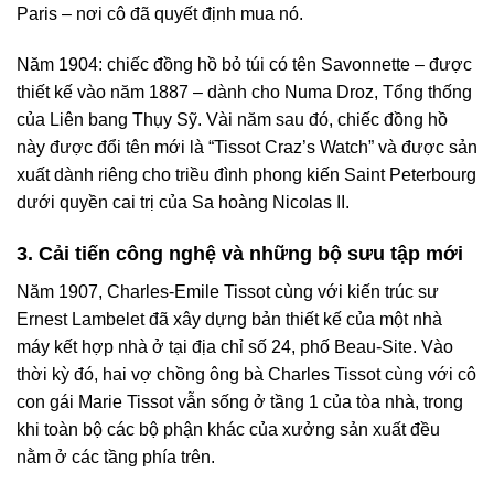
Paris – nơi cô đã quyết định mua nó.
Năm 1904: chiếc đồng hồ bỏ túi có tên Savonnette – được
thiết kế vào năm 1887 – dành cho Numa Droz, Tổng thống
của Liên bang Thụy Sỹ. Vài năm sau đó, chiếc đồng hồ
này được đổi tên mới là “Tissot Craz’s Watch” và được sản
xuất dành riêng cho triều đình phong kiến Saint Peterbourg
dưới quyền cai trị của Sa hoàng Nicolas II.
3. Cải tiến công nghệ và những bộ sưu tập mới
Năm 1907, Charles-Emile Tissot cùng với kiến trúc sư
Ernest Lambelet đã xây dựng bản thiết kế của một nhà
máy kết hợp nhà ở tại địa chỉ số 24, phố Beau-Site. Vào
thời kỳ đó, hai vợ chồng ông bà Charles Tissot cùng với cô
con gái Marie Tissot vẫn sống ở tầng 1 của tòa nhà, trong
khi toàn bộ các bộ phận khác của xưởng sản xuất đều
nằm ở các tầng phía trên.