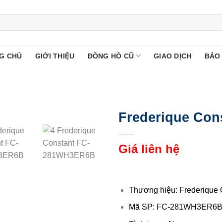
G CHỦ
GIỚI THIỆU
ĐỒNG HỒ CŨ
GIAO DỊCH
BẢO
Frederique Co
Giá liên hệ
Thương hiệu: Frederique 
Mã SP: FC-281WH3ER6