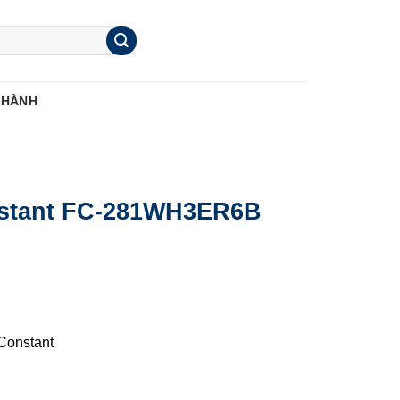
 HÀNH
nstant FC-281WH3ER6B
Constant
B