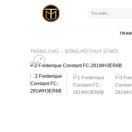
Skip
to
Tìm
kiếm:
content
TRAN
TRANG CHỦ
/
ĐỒNG HỒ THỤY SĨ MỚI