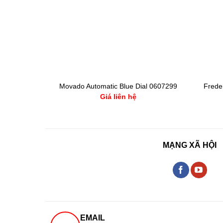
OURELLES
Frede
Movado Automatic Blue Dial 0607299
00
Giá liên hệ
MẠNG XÃ HỘI
EMAIL