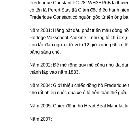
Frederique Constant FC-281WH3ER6B là thương 
có tên là Perert Stas (là Giám đốc điều hành hiệ
Frederique Constant có nguồn gốc từ tên ông bà
Năm 2001: Hãng bắt đầu phát triển mẫu đồng hồ 
Horloge Vakschool Zadkine – những tổ chức sự k
con lắc đảo ngược từ vị trí 12 giờ xuống 6h có 
bằng sáng chế.
Năm 2002: Để mở rộng quy mô cũng như đa dạng 
thành lập vào năm 1883.
Năm 2004: Giới thiệu chiếc đồng hồ Frederique Co
cho rất nhiều cuộc đua xe ô tô trên toàn thế giới.
Năm 2005: Chiếc đồng hồ Heart Beat Manufacture 
Năm 2007: