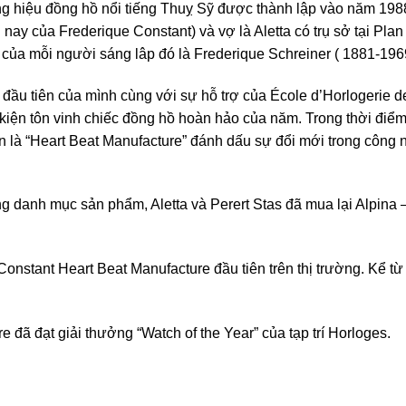
hiệu đồng hồ nổi tiếng Thuỵ Sỹ được thành lập vào năm 198
n nay của Frederique Constant) và vợ là Aletta có trụ sở tại Pl
 của mỗi người sáng lâp đó là Frederique Schreiner ( 1881-196
đầu tiên của mình cùng với sự hỗ trợ của École d’Horlogerie 
iện tôn vinh chiếc đồng hồ hoàn hảo của năm. Trong thời điểm
tên là “Heart Beat Manufacture” đánh dấu sự đổi mới trong công
danh mục sản phẩm, Aletta và Perert Stas đã mua lại Alpina 
nstant Heart Beat Manufacture đầu tiên trên thị trường. Kể từ 
đã đạt giải thưởng “Watch of the Year” của tạp trí Horloges.