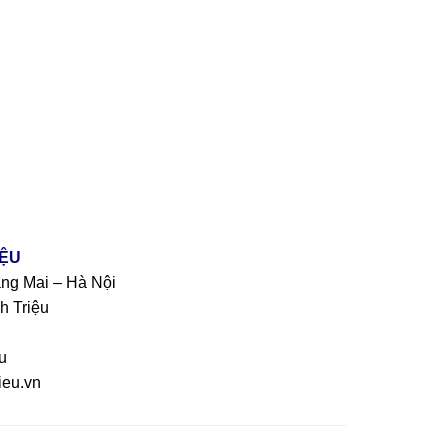
IỆU
àng Mai – Hà Nội
h Triệu
u
eu.vn