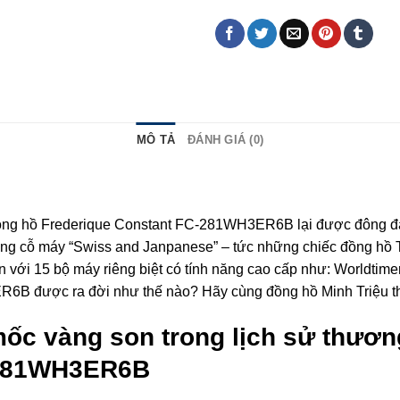
MÔ TẢ
ĐÁNH GIÁ (0)
đồng hồ Frederique Constant FC-281WH3ER6B lại được đông đảo
ng cỗ máy “Swiss and Janpanese” – tức những chiếc đồng hồ T
ản với 15 bộ máy riêng biệt có tính năng cao cấp như: Worldti
B được ra đời như thế nào? Hãy cùng đồng hồ Minh Triệu theo 
ốc vàng son trong lịch sử thươn
-281WH3ER6B