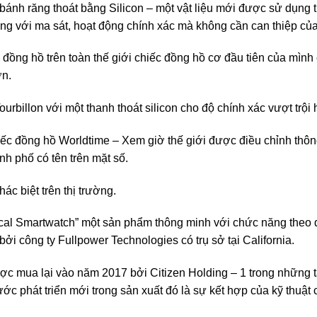
bánh răng thoát bằng Silicon – một vật liệu mới được sử dụng 
ông với ma sát, hoạt động chính xác mà không cần can thiệp của
 đồng hồ trên toàn thế giới chiếc đồng hồ cơ đầu tiên của mình
ơn.
rbillon với một thanh thoát silicon cho độ chính xác vượt trội
iếc đồng hồ Worldtime – Xem giờ thế giới được điều chỉnh thô
nh phố có tên trên mặt số.
c biệt trên thị trường.
cal Smartwatch” một sản phẩm thông minh với chức năng theo 
i công ty Fullpower Technologies có trụ sở tại California.
c mua lại vào năm 2017 bởi Citizen Holding – 1 trong những 
 phát triển mới trong sản xuất đó là sự kết hợp của kỹ thuật c