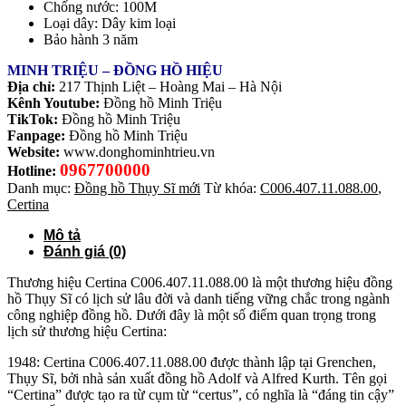
Chống nước: 100M
Loại dây: Dây kim loại
Bảo hành 3 năm
MINH TRIỆU – ĐỒNG HỒ HIỆU
Địa chỉ:
217 Thịnh Liệt – Hoàng Mai – Hà Nội
Kênh Youtube:
Đồng hồ Minh Triệu
TikTok:
Đồng hồ Minh Triệu
Fanpage:
Đồng hồ Minh Triệu
Website:
www.donghominhtrieu.vn
0967700000
Hotline:
Danh mục:
Đồng hồ Thụy Sĩ mới
Từ khóa:
C006.407.11.088.00
,
Certina
Mô tả
Đánh giá (0)
Thương hiệu Certina C006.407.11.088.00 là một thương hiệu đồng
hồ Thụy Sĩ có lịch sử lâu đời và danh tiếng vững chắc trong ngành
công nghiệp đồng hồ. Dưới đây là một số điểm quan trọng trong
lịch sử thương hiệu Certina:
1948: Certina C006.407.11.088.00 được thành lập tại Grenchen,
Thụy Sĩ, bởi nhà sản xuất đồng hồ Adolf và Alfred Kurth. Tên gọi
“Certina” được tạo ra từ cụm từ “certus”, có nghĩa là “đáng tin cậy”