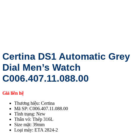
Certina DS1 Automatic Grey
Dial Men’s Watch
C006.407.11.088.00
Giá liên hệ
Thương hiệu: Certina
Mã SP: C006.407.11.088.00
Tình trạng: New
Thân vỏ: Thép 316L
Size mặt: 39mm
Loại máy: ETA 2824-2