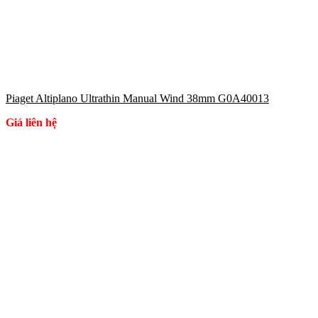
Piaget Altiplano Ultrathin Manual Wind 38mm G0A40013
Giá liên hệ