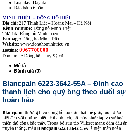
Loại dây: Dây da
Bảo hành 6 năm
MINH TRIỆU – ĐỒNG HỒ HIỆU
Địa chỉ:
217 Thịnh Liệt – Hoàng Mai – Hà Nội
Kênh Youtube:
Đồng hồ Minh Triệu
TikTok:
Đồng hồ Minh Triệu
Fanpage:
Đồng hồ Minh Triệu
Website:
www.donghominhtrieu.vn
0967700000
Hotline:
Danh mục:
Đồng hồ Thụy Sỹ cũ
Mô tả
Đánh giá (0)
Blancpain 6223-3642-55A – Đỉnh cao
thanh lịch cho quý ông theo đuổi sự
hoàn hảo
Blancpain
, thương hiệu đồng hồ lâu đời nhất thế giới, luôn được
biết đến với những thiết kế thanh lịch, bộ máy phức tạp và sự hoàn
thiện thủ công bậc thầy. Trong bộ sưu tập Villeret mang đậm dấu ấn
truyền thống, mẫu
Blancpain 6223-3642-55A
là hiện thân hoàn