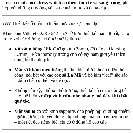
hảo của một chiếc
dress watch cổ điển, tinh tế và sang trọng
, phù
hợp với những quý ông yêu sự chuẩn mực và đẳng cấp.
???? Thiết kế cổ điển – chuẩn mực của sự thanh lịch
Blancpain Villeret 6223-3642-55A sở hữu thiết kế thanh thoát, sang
trọng với các đường nét được xử lý tinh tế:
Vỏ vàng hồng 18K
đường kính 38mm, độ dày chỉ khoảng
8.7mm – kích thước lý tưởng cho cổ tay nam giới yêu thích
đồng hồ thanh lịch.
Mặt số khảm men trắng
thuần khiết, được hoàn thiện thủ
công, nổi bật với các
cọc số La Mã
và bộ kim “leaf” sắc sảo
– đậm chất cổ điển và dễ đọc.
Không cầu kỳ, không phô trương, thiết kế của mẫu đồng hồ
này thể hiện
vẻ đẹp vĩnh cửu, nhẹ nhàng mà đầy khí chất
quý tộc
.
Mặt sau lộ cơ
với kính sapphire, cho phép người dùng chiêm
ngưỡng từng chuyển động nhịp nhàng của bộ máy bên trong
– một nét đẹp riêng biệt chỉ có ở đồng hồ cao cấp.