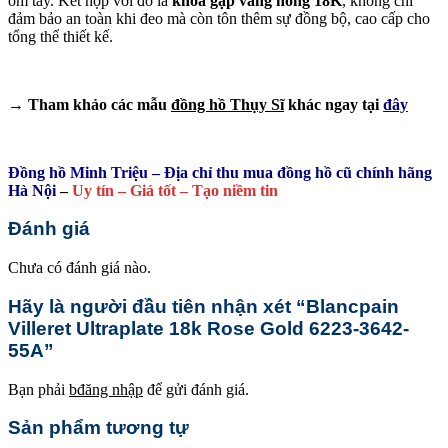
ôm tay. Kết hợp với đó là
khóa gập vàng hồng 18K
, không chỉ
đảm bảo an toàn khi đeo mà còn tôn thêm sự đồng bộ, cao cấp cho
tổng thể thiết kế.
→ Tham khảo các mẫu
đồng hồ Thụy Sĩ
khác ngay tại
đây
Đồng hồ Minh Triệu – Địa chỉ thu mua đồng hồ cũ chính hãng
Hà Nội
–
Uy tín – Giá tốt – Tạo niềm tin
Đánh giá
Chưa có đánh giá nào.
Hãy là người đầu tiên nhận xét “Blancpain
Villeret Ultraplate 18k Rose Gold 6223-3642-
55A”
Bạn phải
bđăng nhập
để gửi đánh giá.
Sản phẩm tương tự