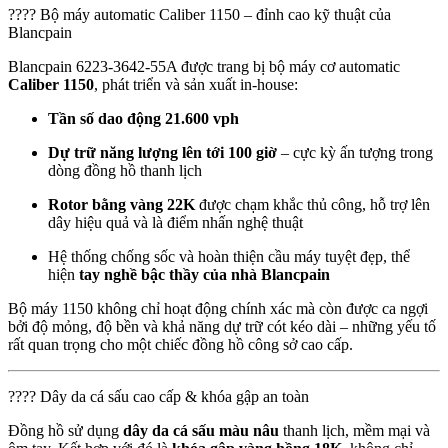
???? Bộ máy automatic Caliber 1150 – đỉnh cao kỹ thuật của
Blancpain
Blancpain 6223-3642-55A được trang bị bộ máy cơ automatic
Caliber 1150
, phát triển và sản xuất in-house:
Tần số dao động 21.600 vph
Dự trữ năng lượng lên tới 100 giờ
– cực kỳ ấn tượng trong
dòng đồng hồ thanh lịch
Rotor bằng vàng 22K
được chạm khắc thủ công, hỗ trợ lên
dây hiệu quả và là điểm nhấn nghệ thuật
Hệ thống chống sốc và hoàn thiện cầu máy tuyệt đẹp, thể
hiện
tay nghề bậc thầy của nhà Blancpain
Bộ máy 1150 không chỉ hoạt động chính xác mà còn được ca ngợi
bởi độ mỏng, độ bền và khả năng dự trữ cót kéo dài – những yếu tố
rất quan trọng cho một chiếc đồng hồ công sở cao cấp.
???? Dây da cá sấu cao cấp & khóa gập an toàn
Đồng hồ sử dụng
dây da cá sấu màu nâu
thanh lịch, mềm mại và