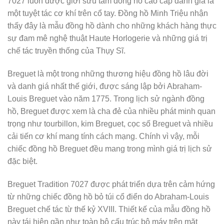
7027 luôn được giới sưu tầm đồng hồ cao cấp đánh giá là
một tuyệt tác cơ khí trên cổ tay. Đồng hồ Minh Triệu nhận
thấy đây là mẫu đồng hồ dành cho những khách hàng thực
sự đam mê nghệ thuật Haute Horlogerie và những giá trị
chế tác truyền thống của Thụy Sĩ.
Breguet là một trong những thương hiệu đồng hồ lâu đời
và danh giá nhất thế giới, được sáng lập bởi Abraham-
Louis Breguet vào năm 1775. Trong lịch sử ngành đồng
hồ, Breguet được xem là cha đẻ của nhiều phát minh quan
trọng như tourbillon, kim Breguet, cọc số Breguet và nhiều
cải tiến cơ khí mang tính cách mạng. Chính vì vậy, mỗi
chiếc đồng hồ Breguet đều mang trong mình giá trị lịch sử
đặc biệt.
Breguet Tradition 7027 được phát triển dựa trên cảm hứng
từ những chiếc đồng hồ bỏ túi cổ điển do Abraham-Louis
Breguet chế tác từ thế kỷ XVIII. Thiết kế của mẫu đồng hồ
này tái hiện gần như toàn bộ cấu trúc bộ máy trên mặt