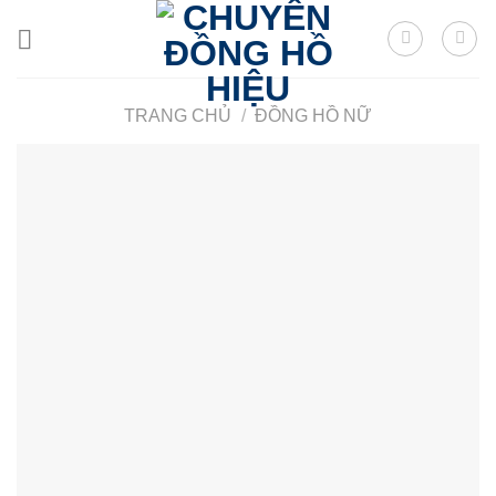
Skip
to
content
TRANG CHỦ
/
ĐỒNG HỒ NỮ