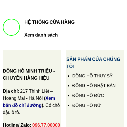
HỆ THỐNG CỬA HÀNG
Xem danh sách
SẢN PHẨM CỦA CHÚNG
TÔI
ĐỒNG HỒ MINH TRIỆU -
ĐỒNG HỒ THỤY SỸ
CHUYÊN HÀNG HIỆU
ĐỒNG HỒ NHẬT BẢN
Địa chỉ:
217 Thịnh Liệt –
ĐỒNG HỒ ĐỨC
Hoàng Mai - Hà Nội
(
Xem
ĐỒNG HỒ NỮ
bản đồ chỉ đường
)
. Có chỗ
đậu ô tô.
Hotline/ Zalo:
096.77.00000