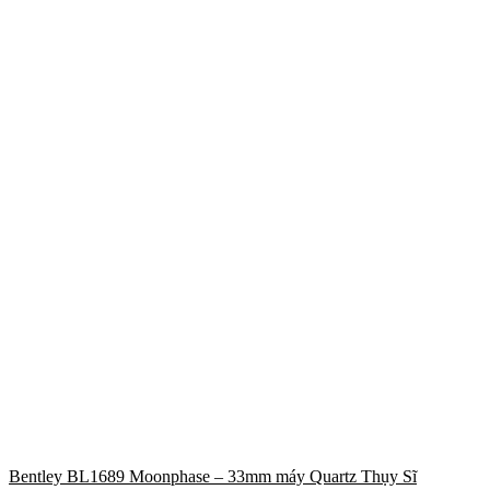
Bentley BL1689 Moonphase – 33mm máy Quartz Thụy Sĩ