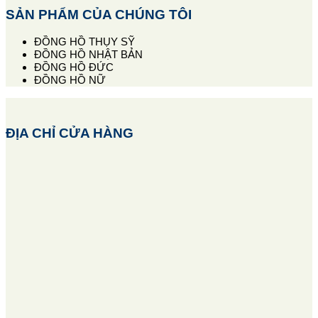
SẢN PHẨM CỦA CHÚNG TÔI
ĐỒNG HỒ THỤY SỸ
ĐỒNG HỒ NHẬT BẢN
ĐỒNG HỒ ĐỨC
ĐỒNG HỒ NỮ
ĐỊA CHỈ CỬA HÀNG