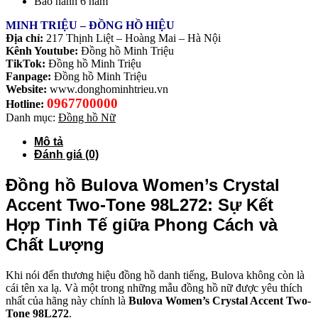
Bảo hành 6 năm
MINH TRIỆU – ĐỒNG HỒ HIỆU
Địa chỉ:
217 Thịnh Liệt – Hoàng Mai – Hà Nội
Kênh Youtube:
Đồng hồ Minh Triệu
TikTok:
Đồng hồ Minh Triệu
Fanpage:
Đồng hồ Minh Triệu
Website:
www.donghominhtrieu.vn
0967700000
Hotline:
Danh mục:
Đồng hồ Nữ
Mô tả
Đánh giá (0)
Đồng hồ Bulova Women’s Crystal
Accent Two-Tone 98L272: Sự Kết
Hợp Tinh Tế giữa Phong Cách và
Chất Lượng
Khi nói đến thương hiệu đồng hồ danh tiếng, Bulova không còn là
cái tên xa lạ. Và một trong những mẫu đồng hồ nữ được yêu thích
nhất của hãng này chính là
Bulova Women’s Crystal Accent Two-
Tone 98L272
.