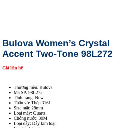
Bulova Women’s Crystal
Accent Two-Tone 98L272
Giá liên hệ
Thương hiệu: Bulova
Mã SP: 98L272
Tình trạng: New
Thân vỏ: Thép 316L
Size mặt: 28mm
Loại máy: Quartz
Chống nước: 30M
Loại dây: Dây kim loại