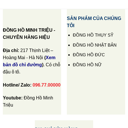
SẢN PHẨM CỦA CHÚNG
TÔI
ĐỒNG HỒ MINH TRIỆU -
ĐỒNG HỒ THỤY SỸ
CHUYÊN HÀNG HIỆU
ĐỒNG HỒ NHẬT BẢN
Địa chỉ:
217 Thịnh Liệt –
ĐỒNG HỒ ĐỨC
Hoàng Mai - Hà Nội
(
Xem
ĐỒNG HỒ NỮ
bản đồ chỉ đường
)
. Có chỗ
đậu ô tô.
Hotline/ Zalo:
096.77.00000
Youtube:
Đồng Hồ Minh
Triệu