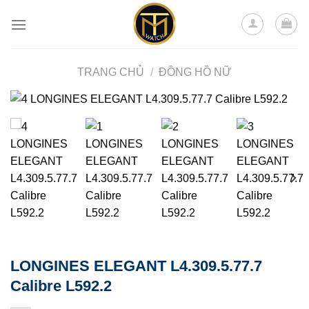
Skip
to
content
TRANG CHỦ
/
ĐỒNG HỒ NỮ
LONGINES ELEGANT L4.309.5.77.7
Calibre L592.2