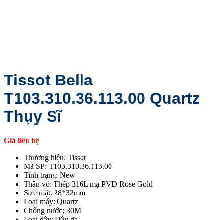
Tissot Bella
T103.310.36.113.00 Quartz
Thụy Sĩ
Giá liên hệ
Thương hiệu: Tissot
Mã SP: T103.310.36.113.00
Tình trạng: New
Thân vỏ: Thép 316L mạ PVD Rose Gold
Size mặt: 28*32mm
Loại máy: Quartz
Chống nước: 30M
Loại dây: Dây da