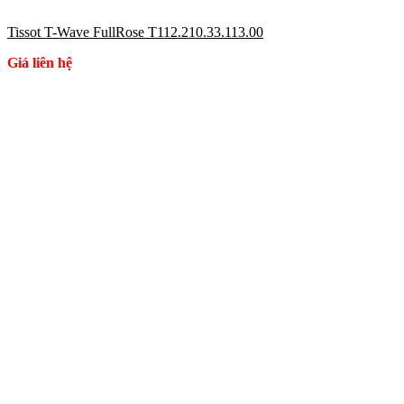
Tissot T-Wave FullRose T112.210.33.113.00
Giá liên hệ