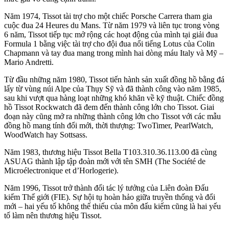
Năm 1974, Tissot tài trợ cho một chiếc Porsche Carrera tham gia
cuộc đua 24 Heures du Mans. Từ năm 1979 và liên tục trong vòng
6 năm, Tissot tiếp tục mở rộng các hoạt động của mình tại giải đua
Formula 1 bằng việc tài trợ cho đội đua nổi tiếng Lotus của Colin
Chapmann và tay đua mang trong mình hai dòng máu Italy và Mỹ –
Mario Andretti.
Từ đầu những năm 1980, Tissot tiến hành sản xuất đồng hồ bằng đá
lấy từ vùng núi Alpe của Thụy Sỹ và đã thành công vào năm 1985,
sau khi vượt qua hàng loạt những khó khăn về kỹ thuật. Chiếc đồng
hồ Tissot Rockwatch đã đem đến thành công lớn cho Tissot. Giai
đoạn này cũng mở ra những thành công lớn cho Tissot với các mẫu
đồng hồ mang tính đổi mới, thời thượng: TwoTimer, PearlWatch,
WoodWatch hay Sottsass.
Năm 1983, thương hiệu Tissot Bella T103.310.36.113.00 đã cùng
ASUAG thành lập tập đoàn mới với tên SMH (The Société de
Microélectronique et d’Horlogerie).
Năm 1996, Tissot trở thành đối tác lý tưởng của Liên đoàn Đấu
kiếm Thế giới (FIE). Sự hội tụ hoàn hảo giữa truyền thống và đổi
mới – hai yếu tố không thế thiếu của môn đấu kiếm cũng là hai yếu
tố làm nên thương hiệu Tissot.