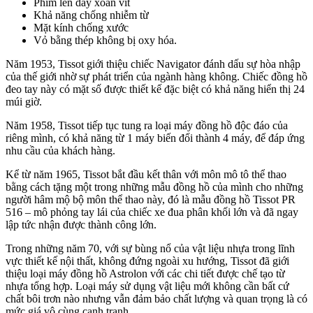
Phím lên dây xoắn vít
Khả năng chống nhiễm từ
Mặt kính chống xước
Vỏ bằng thép không bị oxy hóa.
Năm 1953, Tissot giới thiệu chiếc Navigator đánh dấu sự hòa nhập
của thế giới nhờ sự phát triển của ngành hàng không. Chiếc đồng hồ
đeo tay này có mặt số được thiết kế đặc biệt có khả năng hiển thị 24
múi giờ.
Năm 1958, Tissot tiếp tục tung ra loại máy đồng hồ độc đáo của
riêng mình, có khả năng từ 1 máy biến đổi thành 4 máy, để đáp ứng
nhu cầu của khách hàng.
Kể từ năm 1965, Tissot bắt đầu kết thân với môn mô tô thể thao
bằng cách tặng một trong những mẫu đồng hồ của mình cho những
người hâm mộ bộ môn thể thao này, đó là mẫu đồng hồ Tissot PR
516 – mô phỏng tay lái của chiếc xe đua phân khối lớn và đã ngay
lập tức nhận được thành công lớn.
Trong những năm 70, với sự bùng nổ của vật liệu nhựa trong lĩnh
vực thiết kế nội thất, không đứng ngoài xu hướng, Tissot đã giới
thiệu loại máy đồng hồ Astrolon với các chi tiết được chế tạo từ
nhựa tổng hợp. Loại máy sử dụng vật liệu mới không cần bất cứ
chất bôi trơn nào nhưng vẫn đảm bảo chất lượng và quan trọng là có
mức giá vô cùng cạnh tranh.