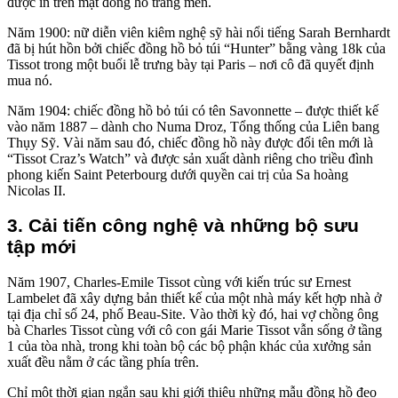
được in trên mặt đồng hồ tráng men.
Năm 1900: nữ diễn viên kiêm nghệ sỹ hài nổi tiếng Sarah Bernhardt
đã bị hút hồn bởi chiếc đồng hồ bỏ túi “Hunter” bằng vàng 18k của
Tissot trong một buổi lễ trưng bày tại Paris – nơi cô đã quyết định
mua nó.
Năm 1904: chiếc đồng hồ bỏ túi có tên Savonnette – được thiết kế
vào năm 1887 – dành cho Numa Droz, Tổng thống của Liên bang
Thụy Sỹ. Vài năm sau đó, chiếc đồng hồ này được đổi tên mới là
“Tissot Craz’s Watch” và được sản xuất dành riêng cho triều đình
phong kiến Saint Peterbourg dưới quyền cai trị của Sa hoàng
Nicolas II.
3. Cải tiến công nghệ và những bộ sưu
tập mới
Năm 1907, Charles-Emile Tissot cùng với kiến trúc sư Ernest
Lambelet đã xây dựng bản thiết kế của một nhà máy kết hợp nhà ở
tại địa chỉ số 24, phố Beau-Site. Vào thời kỳ đó, hai vợ chồng ông
bà Charles Tissot cùng với cô con gái Marie Tissot vẫn sống ở tầng
1 của tòa nhà, trong khi toàn bộ các bộ phận khác của xưởng sản
xuất đều nằm ở các tầng phía trên.
Chỉ một thời gian ngắn sau khi giới thiệu những mẫu đồng hồ đeo