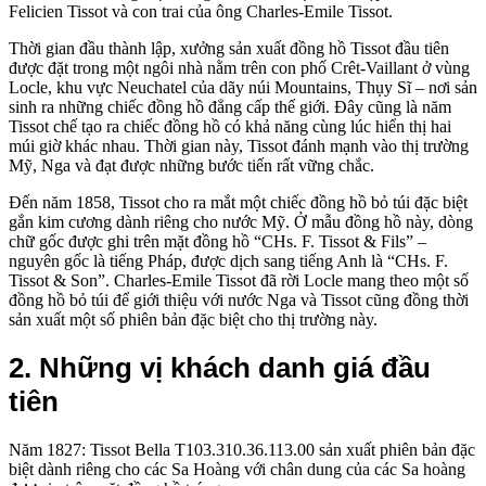
Felicien Tissot và con trai của ông Charles-Emile Tissot.
Thời gian đầu thành lập, xưởng sản xuất đồng hồ Tissot đầu tiên
được đặt trong một ngôi nhà nằm trên con phố Crêt-Vaillant ở vùng
Locle, khu vực Neuchatel của dãy núi Mountains, Thụy Sĩ – nơi sản
sinh ra những chiếc đồng hồ đẳng cấp thế giới. Đây cũng là năm
Tissot chế tạo ra chiếc đồng hồ có khả năng cùng lúc hiển thị hai
múi giờ khác nhau. Thời gian này, Tissot đánh mạnh vào thị trường
Mỹ, Nga và đạt được những bước tiến rất vững chắc.
Đến năm 1858, Tissot cho ra mắt một chiếc đồng hồ bỏ túi đặc biệt
gắn kim cương dành riêng cho nước Mỹ. Ở mẫu đồng hồ này, dòng
chữ gốc được ghi trên mặt đồng hồ “CHs. F. Tissot & Fils” –
nguyên gốc là tiếng Pháp, được dịch sang tiếng Anh là “CHs. F.
Tissot & Son”. Charles-Emile Tissot đã rời Locle mang theo một số
đồng hồ bỏ túi để giới thiệu với nước Nga và Tissot cũng đồng thời
sản xuất một số phiên bản đặc biệt cho thị trường này.
2. Những vị khách
danh giá đầu
tiên
Năm 1827: Tissot Bella T103.310.36.113.00 sản xuất phiên bản đặc
biệt dành riêng cho các Sa Hoàng với chân dung của các Sa hoàng