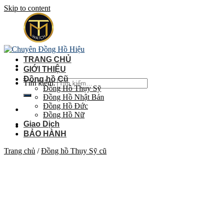
Skip to content
TRANG CHỦ
GIỚI THIỆU
Đồng hồ Cũ
Tìm kiếm:
Đồng Hồ Thụy Sỹ
Đồng Hồ Nhật Bản
Đồng Hồ Đức
Đồng Hồ Nữ
Giao Dịch
BẢO HÀNH
Trang chủ
/
Đồng hồ Thụy Sỹ cũ