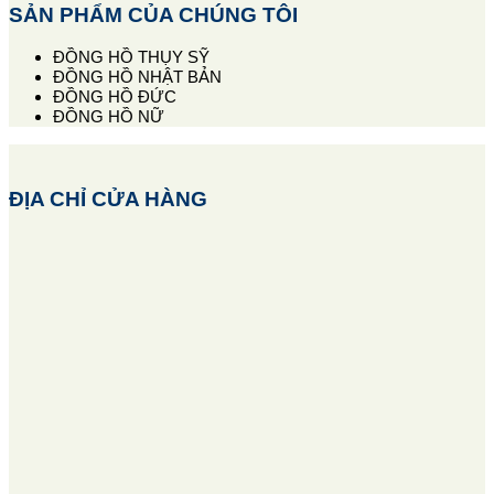
SẢN PHẨM CỦA CHÚNG TÔI
ĐỒNG HỒ THỤY SỸ
ĐỒNG HỒ NHẬT BẢN
ĐỒNG HỒ ĐỨC
ĐỒNG HỒ NỮ
ĐỊA CHỈ CỬA HÀNG