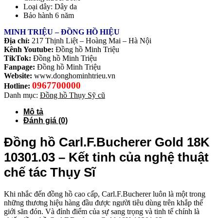
Loại dây: Dây da
Bảo hành 6 năm
MINH TRIỆU – ĐỒNG HỒ HIỆU
Địa chỉ:
217 Thịnh Liệt – Hoàng Mai – Hà Nội
Kênh Youtube:
Đồng hồ Minh Triệu
TikTok:
Đồng hồ Minh Triệu
Fanpage:
Đồng hồ Minh Triệu
Website:
www.donghominhtrieu.vn
0967700000
Hotline:
Danh mục:
Đồng hồ Thụy Sỹ cũ
Mô tả
Đánh giá (0)
Đồng hồ Carl.F.Bucherer Gold 18K
10301.03 – Kết tinh của nghệ thuật
chế tác Thụy Sĩ
Khi nhắc đến đồng hồ cao cấp, Carl.F.Bucherer luôn là một trong
những thương hiệu hàng đầu được người tiêu dùng trên khắp thế
giới săn đón. Và đỉnh điểm của sự sang trọng và tinh tế chính là