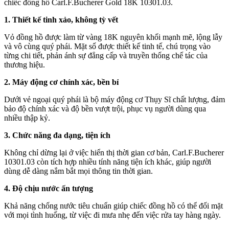
chiếc đồng hồ Carl.F.Bucherer Gold 18K 10301.03.
1. Thiết kế tinh xảo, không tỳ vết
Vỏ đồng hồ được làm từ vàng 18K nguyên khối mạnh mẽ, lộng lẫy
và vô cùng quý phái. Mặt số được thiết kế tinh tế, chú trọng vào
từng chi tiết, phản ánh sự đẳng cấp và truyền thống chế tác của
thương hiệu.
2. Máy động cơ chính xác, bền bỉ
Dưới vẻ ngoại quý phái là bộ máy động cơ Thụy Sĩ chất lượng, đảm
bảo độ chính xác và độ bền vượt trội, phục vụ người dùng qua
nhiều thập kỷ.
3. Chức năng đa dạng, tiện ích
Không chỉ dừng lại ở việc hiển thị thời gian cơ bản, Carl.F.Bucherer
10301.03 còn tích hợp nhiều tính năng tiện ích khác, giúp người
dùng dễ dàng nắm bắt mọi thông tin thời gian.
4. Độ chịu nước ấn tượng
Khả năng chống nước tiêu chuẩn giúp chiếc đồng hồ có thể đối mặt
với mọi tình huống, từ việc đi mưa nhẹ đến việc rửa tay hàng ngày.