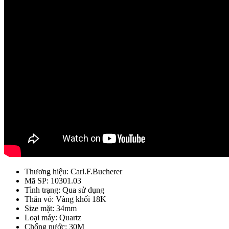
Thương hiệu: Carl.F.Bucherer
Mã SP: 10301.03
Tình trạng: Qua sử dụng
Thân vỏ: Vàng khối 18K
Size mặt: 34mm
Loại máy: Quartz
Chống nước: 30M