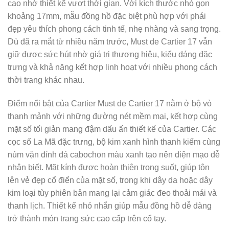
cao nhờ thiết kế vượt thời gian. Với kích thước nhỏ gọn
khoảng 17mm, mẫu đồng hồ đặc biệt phù hợp với phái
đẹp yêu thích phong cách tinh tế, nhẹ nhàng và sang trọng.
Dù đã ra mắt từ nhiều năm trước, Must de Cartier 17 vẫn
giữ được sức hút nhờ giá trị thương hiệu, kiểu dáng đặc
trưng và khả năng kết hợp linh hoạt với nhiều phong cách
thời trang khác nhau.
Điểm nổi bật của Cartier Must de Cartier 17 nằm ở bộ vỏ
thanh mảnh với những đường nét mềm mại, kết hợp cùng
mặt số tối giản mang đậm dấu ấn thiết kế của Cartier. Các
cọc số La Mã đặc trưng, bộ kim xanh hình thanh kiếm cùng
núm vặn đính đá cabochon màu xanh tạo nên diện mạo dễ
nhận biết. Mặt kính được hoàn thiện trong suốt, giúp tôn
lên vẻ đẹp cổ điển của mặt số, trong khi dây da hoặc dây
kim loại tùy phiên bản mang lại cảm giác đeo thoải mái và
thanh lịch. Thiết kế nhỏ nhắn giúp mẫu đồng hồ dễ dàng
trở thành món trang sức cao cấp trên cổ tay.