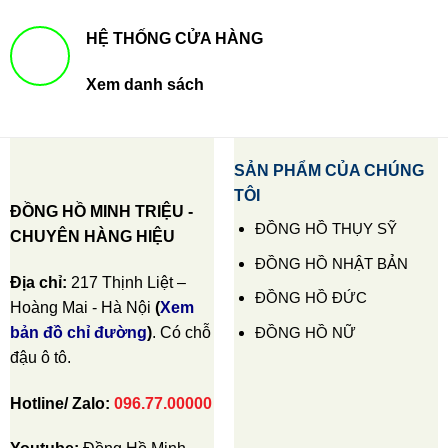
HỆ THỐNG CỬA HÀNG
Xem danh sách
SẢN PHẨM CỦA CHÚNG
TÔI
ĐỒNG HỒ MINH TRIỆU -
ĐỒNG HỒ THỤY SỸ
CHUYÊN HÀNG HIỆU
ĐỒNG HỒ NHẬT BẢN
Địa chỉ:
217 Thịnh Liệt –
ĐỒNG HỒ ĐỨC
Hoàng Mai - Hà Nội
(
Xem
ĐỒNG HỒ NỮ
bản đồ chỉ đường
)
. Có chỗ
đậu ô tô.
Hotline/ Zalo:
096.77.00000