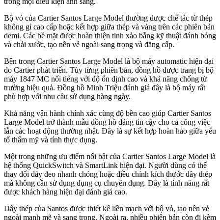
trong mọi điều kiện ánh sáng.
Bộ vỏ của Cartier Santos Large Model thường được chế tác từ thép
không gỉ cao cấp hoặc kết hợp giữa thép và vàng trên các phiên bản
demi. Các bề mặt được hoàn thiện tinh xảo bằng kỹ thuật đánh bóng
và chải xước, tạo nên vẻ ngoài sang trọng và đẳng cấp.
Bên trong Cartier Santos Large Model là bộ máy automatic hiện đại
do Cartier phát triển. Tùy từng phiên bản, đồng hồ được trang bị bộ
máy 1847 MC nổi tiếng với độ ổn định cao và khả năng chống từ
trường hiệu quả. Đồng hồ Minh Triệu đánh giá đây là bộ máy rất
phù hợp với nhu cầu sử dụng hàng ngày.
Khả năng vận hành chính xác cùng độ bền cao giúp Cartier Santos
Large Model trở thành mẫu đồng hồ đáng tin cậy cho cả công việc
lẫn các hoạt động thường nhật. Đây là sự kết hợp hoàn hảo giữa yếu
tố thẩm mỹ và tính thực dụng.
Một trong những ưu điểm nổi bật của Cartier Santos Large Model là
hệ thống QuickSwitch và SmartLink hiện đại. Người dùng có thể
thay đổi dây đeo nhanh chóng hoặc điều chỉnh kích thước dây thép
mà không cần sử dụng dụng cụ chuyên dụng. Đây là tính năng rất
được khách hàng hiện đại đánh giá cao.
Dây thép của Santos được thiết kế liền mạch với bộ vỏ, tạo nên vẻ
ngoài mạnh mẽ và sang trọng. Ngoài ra, nhiều phiên bản còn đi kèm