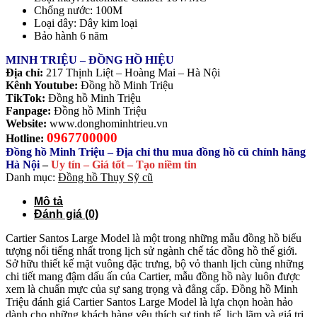
Chống nước: 100M
Loại dây: Dây kim loại
Bảo hành 6 năm
MINH TRIỆU – ĐỒNG HỒ HIỆU
Địa chỉ:
217 Thịnh Liệt – Hoàng Mai – Hà Nội
Kênh Youtube:
Đồng hồ Minh Triệu
TikTok:
Đồng hồ Minh Triệu
Fanpage:
Đồng hồ Minh Triệu
Website:
www.donghominhtrieu.vn
0967700000
Hotline:
Đồng hồ Minh Triệu – Địa chỉ thu mua đồng hồ cũ chính hãng
Hà Nội
–
Uy tín – Giá tốt – Tạo niềm tin
Danh mục:
Đồng hồ Thụy Sỹ cũ
Mô tả
Đánh giá (0)
Cartier Santos Large Model là một trong những mẫu đồng hồ biểu
tượng nổi tiếng nhất trong lịch sử ngành chế tác đồng hồ thế giới.
Sở hữu thiết kế mặt vuông đặc trưng, bộ vỏ thanh lịch cùng những
chi tiết mang đậm dấu ấn của Cartier, mẫu đồng hồ này luôn được
xem là chuẩn mực của sự sang trọng và đẳng cấp. Đồng hồ Minh
Triệu đánh giá Cartier Santos Large Model là lựa chọn hoàn hảo
dành cho những khách hàng yêu thích sự tinh tế, lịch lãm và giá trị