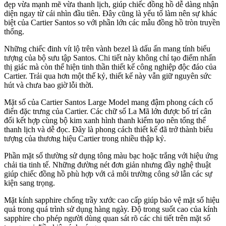
đẹp vừa mạnh mẽ vừa thanh lịch, giúp chiếc đồng hồ dễ dàng nhận
diện ngay từ cái nhìn đầu tiên. Đây cũng là yếu tố làm nên sự khác
biệt của Cartier Santos so với phần lớn các mẫu đồng hồ tròn truyền
thống.
Những chiếc đinh vít lộ trên vành bezel là dấu ấn mang tính biểu
tượng của bộ sưu tập Santos. Chi tiết này không chỉ tạo điểm nhấn
thị giác mà còn thể hiện tinh thần thiết kế công nghiệp độc đáo của
Cartier. Trải qua hơn một thế kỷ, thiết kế này vẫn giữ nguyên sức
hút và chưa bao giờ lỗi thời.
Mặt số của Cartier Santos Large Model mang đậm phong cách cổ
điển đặc trưng của Cartier. Các chữ số La Mã lớn được bố trí cân
đối kết hợp cùng bộ kim xanh hình thanh kiếm tạo nên tổng thể
thanh lịch và dễ đọc. Đây là phong cách thiết kế đã trở thành biểu
tượng của thương hiệu Cartier trong nhiều thập kỷ.
Phần mặt số thường sử dụng tông màu bạc hoặc trắng với hiệu ứng
chải tia tinh tế. Những đường nét đơn giản nhưng đầy nghệ thuật
giúp chiếc đồng hồ phù hợp với cả môi trường công sở lẫn các sự
kiện sang trọng.
Mặt kính sapphire chống trầy xước cao cấp giúp bảo vệ mặt số hiệu
quả trong quá trình sử dụng hàng ngày. Độ trong suốt cao của kính
sapphire cho phép người dùng quan sát rõ các chi tiết trên mặt số