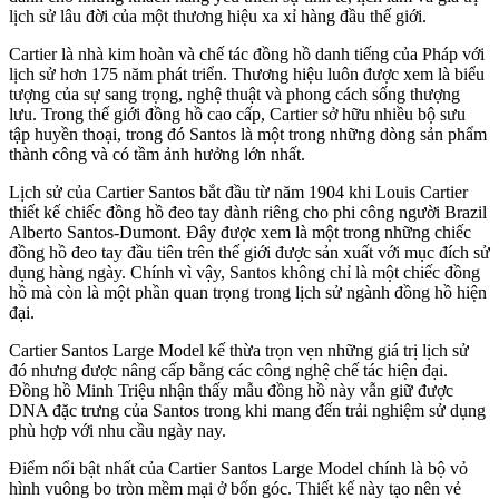
lịch sử lâu đời của một thương hiệu xa xỉ hàng đầu thế giới.
Cartier là nhà kim hoàn và chế tác đồng hồ danh tiếng của Pháp với
lịch sử hơn 175 năm phát triển. Thương hiệu luôn được xem là biểu
tượng của sự sang trọng, nghệ thuật và phong cách sống thượng
lưu. Trong thế giới đồng hồ cao cấp, Cartier sở hữu nhiều bộ sưu
tập huyền thoại, trong đó Santos là một trong những dòng sản phẩm
thành công và có tầm ảnh hưởng lớn nhất.
Lịch sử của Cartier Santos bắt đầu từ năm 1904 khi Louis Cartier
thiết kế chiếc đồng hồ đeo tay dành riêng cho phi công người Brazil
Alberto Santos-Dumont. Đây được xem là một trong những chiếc
đồng hồ đeo tay đầu tiên trên thế giới được sản xuất với mục đích sử
dụng hàng ngày. Chính vì vậy, Santos không chỉ là một chiếc đồng
hồ mà còn là một phần quan trọng trong lịch sử ngành đồng hồ hiện
đại.
Cartier Santos Large Model kế thừa trọn vẹn những giá trị lịch sử
đó nhưng được nâng cấp bằng các công nghệ chế tác hiện đại.
Đồng hồ Minh Triệu nhận thấy mẫu đồng hồ này vẫn giữ được
DNA đặc trưng của Santos trong khi mang đến trải nghiệm sử dụng
phù hợp với nhu cầu ngày nay.
Điểm nổi bật nhất của Cartier Santos Large Model chính là bộ vỏ
hình vuông bo tròn mềm mại ở bốn góc. Thiết kế này tạo nên vẻ