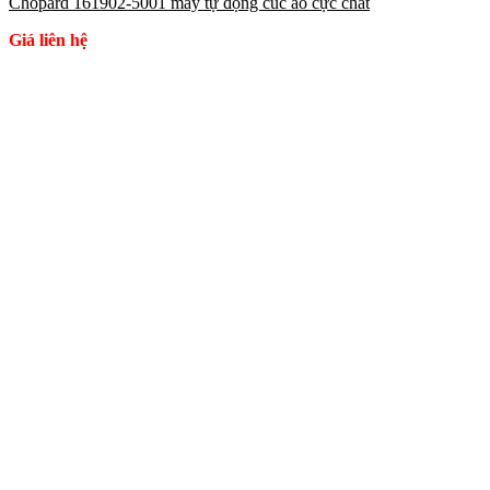
Chopard 161902-5001 máy tự động cúc áo cực chất
Giá liên hệ