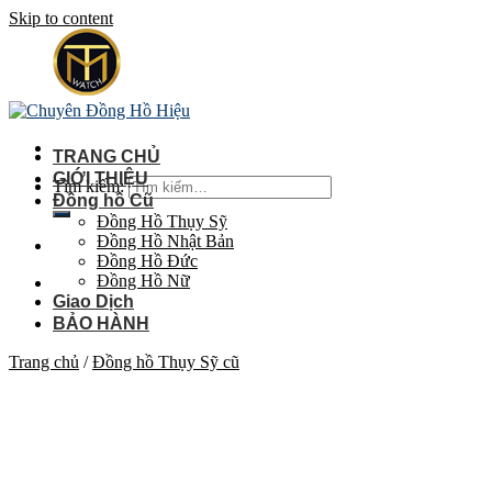
Skip to content
TRANG CHỦ
GIỚI THIỆU
Tìm kiếm:
Đồng hồ Cũ
Đồng Hồ Thụy Sỹ
Đồng Hồ Nhật Bản
Đồng Hồ Đức
Đồng Hồ Nữ
Giao Dịch
BẢO HÀNH
Trang chủ
/
Đồng hồ Thụy Sỹ cũ