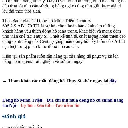
độ ổn định đáng tin cậy. Đây là yếu tố quan trọng giúp mẫu đồng hồ
đáp ứng tốt nhu cầu sử dụng hàng ngày cũng như giữ được giá trị
lâu dài theo thời gian.
Theo đánh giá của Đồng hồ Minh Triệu, Century
606.2.S.AB1.70.TIL là sự lựa chọn hoàn hảo dành cho những
khách hàng yêu thích đồng hồ sang trọng, khác biệt và mang đậm
tinh thần chế tác Thụy Sĩ. Thiết kế tinh tế, chất lượng hoàn thiện cao
cùng danh tiếng của Century giúp mẫu đồng hồ này luôn có sức hút
đặc biệt trong phân khúc đồng hồ cao cấp.
Hiện tại, sản phẩm luôn sẵn hàng tại cửa hàng để phục vụ khách
hàng tham quan, trải nghiệm và sở hữu ngay.
→ Tham khảo các mẫu
đồng hồ Thụy Sĩ
khác ngay tại
đây
Đồng hồ Minh Triệu – Địa chỉ thu mua đồng hồ cũ chính hãng
Hà Nội
–
Uy tín – Giá tốt – Tạo niềm tin
Đánh giá
Chưa có đánh giá nào.