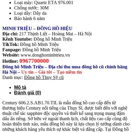
Loại máy: Quartz ETA 976.001
Chống nước: 30M
Loại dây: Dây da
Bảo hành 6 năm
MINH TRIỆU – ĐỒNG HỒ HIỆU
Địa chỉ:
217 Thịnh Liệt – Hoàng Mai – Hà Nội
Kênh Youtube:
Đồng hồ Minh Triệu
TikTok:
Đồng hồ Minh Triệu
Fanpage:
Đồng hồ Minh Triệu
Website:
www.donghominhtrieu.vn
0967700000
Hotline:
Đồng hồ Minh Triệu – Địa chỉ thu mua đồng hồ cũ chính hãng
Hà Nội
–
Uy tín – Giá tốt – Tạo niềm tin
Danh mục:
Đồng hồ Thụy Sỹ cũ
Mô tả
Đánh giá (0)
Century 606.2.S.AB1.70.TIL là mẫu đồng hồ cao cấp đến từ
thương hiệu Century nổi tiếng của Thụy Sĩ, được biết đến với nghệ
thuật chế tác sapphire độc quyền và thiết kế sang trọng mang đậm
dấu ấn riêng. Sở hữu vẻ ngoài thanh lịch, chất liệu cao cấp cùng độ
hoàn thiện tinh xảo, mẫu đồng hồ này là lựa chọn lý tưởng dành cho
những khách hàng yêu thích sự khác biệt và đẳng cấp. Tại Đồng hồ