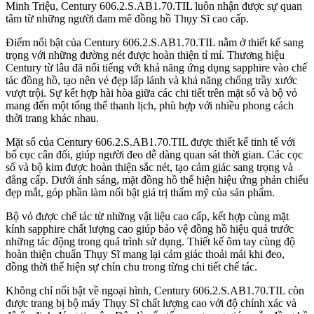
Minh Triệu, Century 606.2.S.AB1.70.TIL luôn nhận được sự quan
tâm từ những người đam mê đồng hồ Thụy Sĩ cao cấp.
Điểm nổi bật của Century 606.2.S.AB1.70.TIL nằm ở thiết kế sang
trọng với những đường nét được hoàn thiện tỉ mỉ. Thương hiệu
Century từ lâu đã nổi tiếng với khả năng ứng dụng sapphire vào chế
tác đồng hồ, tạo nên vẻ đẹp lấp lánh và khả năng chống trầy xước
vượt trội. Sự kết hợp hài hòa giữa các chi tiết trên mặt số và bộ vỏ
mang đến một tổng thể thanh lịch, phù hợp với nhiều phong cách
thời trang khác nhau.
Mặt số của Century 606.2.S.AB1.70.TIL được thiết kế tinh tế với
bố cục cân đối, giúp người đeo dễ dàng quan sát thời gian. Các cọc
số và bộ kim được hoàn thiện sắc nét, tạo cảm giác sang trọng và
đẳng cấp. Dưới ánh sáng, mặt đồng hồ thể hiện hiệu ứng phản chiếu
đẹp mắt, góp phần làm nổi bật giá trị thẩm mỹ của sản phẩm.
Bộ vỏ được chế tác từ những vật liệu cao cấp, kết hợp cùng mặt
kính sapphire chất lượng cao giúp bảo vệ đồng hồ hiệu quả trước
những tác động trong quá trình sử dụng. Thiết kế ôm tay cùng độ
hoàn thiện chuẩn Thụy Sĩ mang lại cảm giác thoải mái khi đeo,
đồng thời thể hiện sự chỉn chu trong từng chi tiết chế tác.
Không chỉ nổi bật về ngoại hình, Century 606.2.S.AB1.70.TIL còn
được trang bị bộ máy Thụy Sĩ chất lượng cao với độ chính xác và