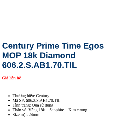
Century Prime Time Egos
MOP 18k Diamond
606.2.S.AB1.70.TIL
Giá liên hệ
Thương hiệu: Century
Mã SP: 606.2.S.AB1.70.TIL
Tình trạng: Qua sử dụng
Thân vỏ: Vàng 18k + Sapphire + Kim cương
Size mặt: 24mm