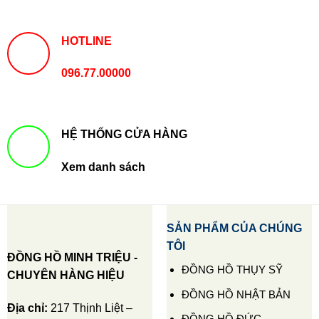
HOTLINE
096.77.00000
HỆ THỐNG CỬA HÀNG
Xem danh sách
SẢN PHẨM CỦA CHÚNG
TÔI
ĐỒNG HỒ MINH TRIỆU -
ĐỒNG HỒ THỤY SỸ
CHUYÊN HÀNG HIỆU
ĐỒNG HỒ NHẬT BẢN
Địa chỉ:
217 Thịnh Liệt –
ĐỒNG HỒ ĐỨC