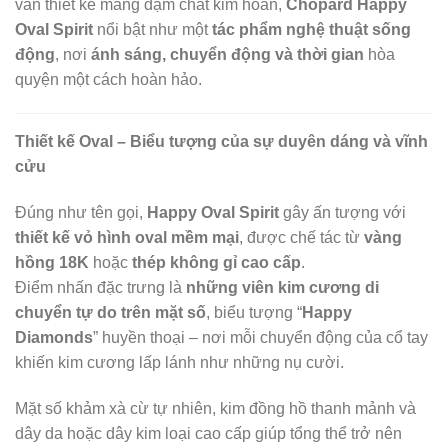
vàn thiết kế mang đậm chất kim hoàn,
Chopard Happy
Oval Spirit
nổi bật như một
tác phẩm nghệ thuật sống
động
, nơi
ánh sáng, chuyển động và thời gian
hòa
quyện một cách hoàn hảo.
Thiết kế Oval – Biểu tượng của sự duyên dáng và vĩnh
cửu
Đúng như tên gọi,
Happy Oval Spirit
gây ấn tượng với
thiết kế vỏ hình oval mềm mại
, được chế tác từ
vàng
hồng 18K
hoặc
thép không gỉ cao cấp
.
Điểm nhấn đặc trưng là
những viên kim cương di
chuyển tự do trên mặt số
, biểu tượng “
Happy
Diamonds
” huyền thoại – nơi mỗi chuyển động của cổ tay
khiến kim cương lấp lánh như những nụ cười.
Mặt số khảm xà cừ tự nhiên, kim đồng hồ thanh mảnh và
dây da hoặc dây kim loại cao cấp giúp tổng thể trở nên