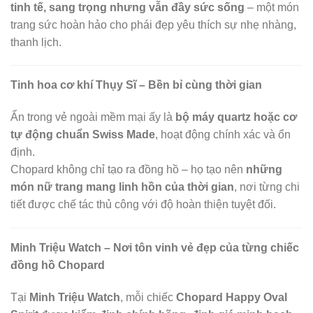
tinh tế, sang trọng nhưng vẫn đầy sức sống
– một món
trang sức hoàn hảo cho phái đẹp yêu thích sự nhẹ nhàng,
thanh lịch.
Tinh hoa cơ khí Thụy Sĩ – Bền bỉ cùng thời gian
Ẩn trong vẻ ngoài mềm mại ấy là
bộ máy quartz hoặc cơ
tự động chuẩn Swiss Made
, hoạt động chính xác và ổn
định.
Chopard không chỉ tạo ra đồng hồ – họ tạo nên
những
món nữ trang mang linh hồn của thời gian
, nơi từng chi
tiết được chế tác thủ công với độ hoàn thiện tuyệt đối.
Minh Triệu Watch – Nơi tôn vinh vẻ đẹp của từng chiếc
đồng hồ Chopard
Tại
Minh Triệu Watch
, mỗi chiếc
Chopard Happy Oval