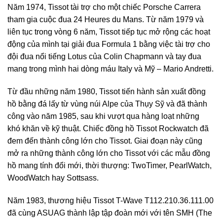
Năm 1974, Tissot tài trợ cho một chiếc Porsche Carrera
tham gia cuộc đua 24 Heures du Mans. Từ năm 1979 và
liên tục trong vòng 6 năm, Tissot tiếp tục mở rộng các hoạt
động của mình tại giải đua Formula 1 bằng việc tài trợ cho
đội đua nổi tiếng Lotus của Colin Chapmann và tay đua
mang trong mình hai dòng máu Italy và Mỹ – Mario Andretti.
Từ đầu những năm 1980, Tissot tiến hành sản xuất đồng
hồ bằng đá lấy từ vùng núi Alpe của Thụy Sỹ và đã thành
công vào năm 1985, sau khi vượt qua hàng loạt những
khó khăn về kỹ thuật. Chiếc đồng hồ Tissot Rockwatch đã
đem đến thành công lớn cho Tissot. Giai đoạn này cũng
mở ra những thành công lớn cho Tissot với các mẫu đồng
hồ mang tính đổi mới, thời thượng: TwoTimer, PearlWatch,
WoodWatch hay Sottsass.
Năm 1983, thương hiệu Tissot T-Wave T112.210.36.111.00
đã cùng ASUAG thành lập tập đoàn mới với tên SMH (The