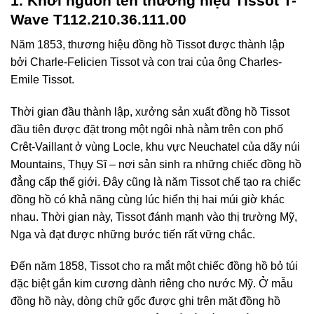
1. Khởi nguồn tên thương hiệu Tissot T-
Wave T112.210.36.111.00
Năm 1853, thương hiệu đồng hồ Tissot được thành lập
bởi Charle-Felicien Tissot và con trai của ông Charles-
Emile Tissot.
Thời gian đầu thành lập, xưởng sản xuất đồng hồ Tissot
đầu tiên được đặt trong một ngôi nhà nằm trên con phố
Crêt-Vaillant ở vùng Locle, khu vực Neuchatel của dãy núi
Mountains, Thụy Sĩ – nơi sản sinh ra những chiếc đồng hồ
đẳng cấp thế giới. Đây cũng là năm Tissot chế tạo ra chiếc
đồng hồ có khả năng cùng lúc hiển thị hai múi giờ khác
nhau. Thời gian này, Tissot đánh mạnh vào thị trường Mỹ,
Nga và đạt được những bước tiến rất vững chắc.
Đến năm 1858, Tissot cho ra mắt một chiếc đồng hồ bỏ túi
đặc biệt gắn kim cương dành riêng cho nước Mỹ. Ở mẫu
đồng hồ này, dòng chữ gốc được ghi trên mặt đồng hồ