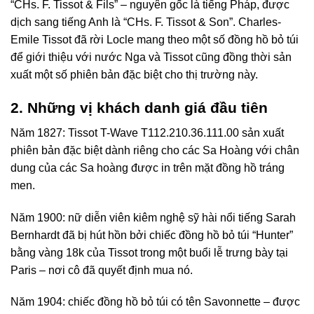
“CHs. F. Tissot & Fils” – nguyên gốc là tiếng Pháp, được
dịch sang tiếng Anh là “CHs. F. Tissot & Son”. Charles-
Emile Tissot đã rời Locle mang theo một số đồng hồ bỏ túi
để giới thiệu với nước Nga và Tissot cũng đồng thời sản
xuất một số phiên bản đặc biệt cho thị trường này.
2. Những vị khách
danh giá đầu tiên
Năm 1827: Tissot T-Wave T112.210.36.111.00 sản xuất
phiên bản đặc biệt dành riêng cho các Sa Hoàng với chân
dung của các Sa hoàng được in trên mặt đồng hồ tráng
men.
Năm 1900: nữ diễn viên kiêm nghệ sỹ hài nổi tiếng Sarah
Bernhardt đã bị hút hồn bởi chiếc đồng hồ bỏ túi “Hunter”
bằng vàng 18k của Tissot trong một buổi lễ trưng bày tại
Paris – nơi cô đã quyết định mua nó.
Năm 1904: chiếc đồng hồ bỏ túi có tên Savonnette – được