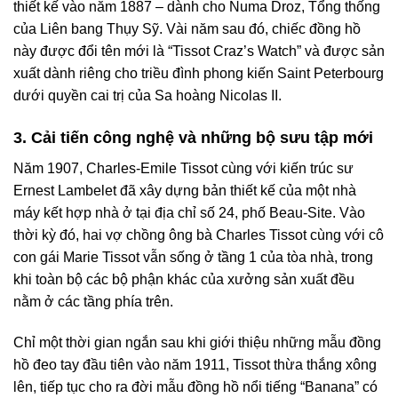
thiết kế vào năm 1887 – dành cho Numa Droz, Tổng thống
của Liên bang Thụy Sỹ. Vài năm sau đó, chiếc đồng hồ
này được đổi tên mới là “Tissot Craz’s Watch” và được sản
xuất dành riêng cho triều đình phong kiến Saint Peterbourg
dưới quyền cai trị của Sa hoàng Nicolas II.
3. Cải tiến công nghệ và những bộ sưu tập mới
Năm 1907, Charles-Emile Tissot cùng với kiến trúc sư
Ernest Lambelet đã xây dựng bản thiết kế của một nhà
máy kết hợp nhà ở tại địa chỉ số 24, phố Beau-Site. Vào
thời kỳ đó, hai vợ chồng ông bà Charles Tissot cùng với cô
con gái Marie Tissot vẫn sống ở tầng 1 của tòa nhà, trong
khi toàn bộ các bộ phận khác của xưởng sản xuất đều
nằm ở các tầng phía trên.
Chỉ một thời gian ngắn sau khi giới thiệu những mẫu đồng
hồ đeo tay đầu tiên vào năm 1911, Tissot thừa thắng xông
lên, tiếp tục cho ra đời mẫu đồng hồ nổi tiếng “Banana” có