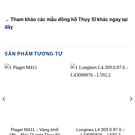
→ Tham khảo các mẫu
đồng hồ Thụy Sĩ
khác ngay tại
đây
SẢN PHẨM TƯƠNG TỰ
Piaget M411 – Vàng khối
Longines L4.309.0.87.6 –
18k – Máy Quartz Thuỵ Sỹ
L43090876 – L592.2