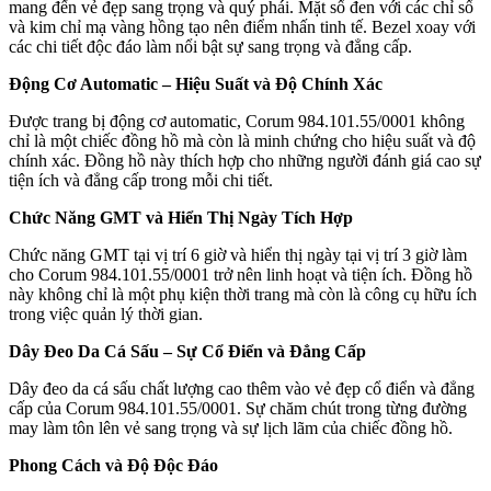
mang đến vẻ đẹp sang trọng và quý phái. Mặt số đen với các chỉ số
và kim chỉ mạ vàng hồng tạo nên điểm nhấn tinh tế. Bezel xoay với
các chi tiết độc đáo làm nổi bật sự sang trọng và đẳng cấp.
Động Cơ Automatic – Hiệu Suất và Độ Chính Xác
Được trang bị động cơ automatic, Corum 984.101.55/0001 không
chỉ là một chiếc đồng hồ mà còn là minh chứng cho hiệu suất và độ
chính xác. Đồng hồ này thích hợp cho những người đánh giá cao sự
tiện ích và đẳng cấp trong mỗi chi tiết.
Chức Năng GMT và Hiển Thị Ngày Tích Hợp
Chức năng GMT tại vị trí 6 giờ và hiển thị ngày tại vị trí 3 giờ làm
cho Corum 984.101.55/0001 trở nên linh hoạt và tiện ích. Đồng hồ
này không chỉ là một phụ kiện thời trang mà còn là công cụ hữu ích
trong việc quản lý thời gian.
Dây Đeo Da Cá Sấu – Sự Cổ Điển và Đẳng Cấp
Dây đeo da cá sấu chất lượng cao thêm vào vẻ đẹp cổ điển và đẳng
cấp của Corum 984.101.55/0001. Sự chăm chút trong từng đường
may làm tôn lên vẻ sang trọng và sự lịch lãm của chiếc đồng hồ.
Phong Cách và Độ Độc Đáo