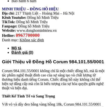
Bảo hành 6 năm
MINH TRIỆU – ĐỒNG HỒ HIỆU
Địa chỉ:
217 Thịnh Liệt – Hoàng Mai – Hà Nội
Kênh Youtube:
Đồng hồ Minh Triệu
TikTok:
Đồng hồ Minh Triệu
Fanpage:
Đồng hồ Minh Triệu
Website:
www.donghominhtrieu.vn
0967700000
Hotline:
Danh mục:
Không xác định
Mô tả
Đánh giá (0)
Giới Thiệu về Đồng Hồ Corum 984.101.55/0001
Corum 984.101.55/0001 không chỉ là một chiếc đồng hồ, mà là một
tác phẩm nghệ thuật đỉnh cao của sự sáng tạo và chất lượng từ
thương hiệu danh tiếng Corum. Chiếc đồng hồ này không chỉ thể
hiện sự đẳng cấp mà còn là biểu tượng của sự hòa quyện giữa nghệ
thuật và hiện đại.
Thiết Kế Tinh Tế và Sang Trọng
Với vỏ và dây đeo bằng vàng hồng 18k, Corum 984.101.55/0001