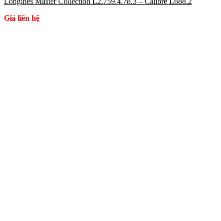
Longines Master Collection L2.759.4.78.3 – Calibre L688.2
Giá liên hệ