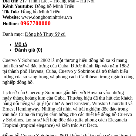
Địa chỉ:
217 Thịnh Liệt – Hoàng Mai – Hà Nội
Kênh Youtube:
Đồng hồ Minh Triệu
TikTok:
Đồng hồ Minh Triệu
Website:
www.donghominhtrieu.vn
0967700000
Hotline:
Danh mục:
Đồng hồ Thụy Sỹ cũ
Mô tả
Đánh giá (0)
Cuervo Y Sobrinos 2802 là một thương hiệu đồng hồ xa xỉ mang
tính lịch sử và đặc trưng của Cuba. Được thành lập vào năm 1882
tại thành phố Havana, Cuba, Cuervo y Sobrinos đã trở thành biểu
tượng của sự sang trọng và phong cách Caribbean trong ngành công
nghiệp đồng hồ.
Lịch sử của Cuervo y Sobrinos gắn liền với Havana vào những
ngày tháng hoàng kim của Cuba. Thương hiệu đã thu hút các khách
hàng nổi tiếng và quý tộc như Albert Einstein, Winston Churchill và
Ernest Hemingway. Những cái nhìn và trải nghiệm độc đáo trong
văn hóa Cuba đã truyền cảm hứng cho các thiết kế đồng hồ Cuervo
y Sobrinos, tạo ra sự kết hợp độc đáo giữa phong cách Elegancia
Tropical (tropical elegance) và kiến ​​trúc Art Deco.
Đồng hồ Cuervo Y Sobrinos 2802 không chỉ tạo nên sự sang trọng