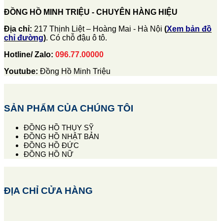
ĐỒNG HỒ MINH TRIỆU - CHUYÊN HÀNG HIỆU
Địa chỉ:
217 Thịnh Liệt – Hoàng Mai - Hà Nội
(
Xem bản đồ
chỉ đường
)
. Có chỗ đậu ô tô.
Hotline/ Zalo:
096.77.00000
Youtube:
Đồng Hồ Minh Triệu
SẢN PHẨM CỦA CHÚNG TÔI
ĐỒNG HỒ THỤY SỸ
ĐỒNG HỒ NHẬT BẢN
ĐỒNG HỒ ĐỨC
ĐỒNG HỒ NỮ
ĐỊA CHỈ CỬA HÀNG