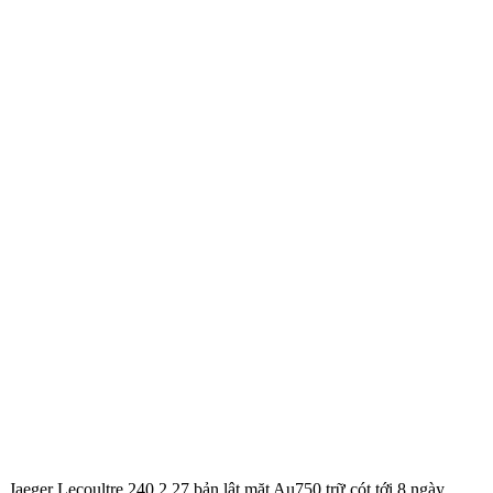
Jaeger Lecoultre 240.2.27 bản lật mặt Au750 trữ cót tới 8 ngày