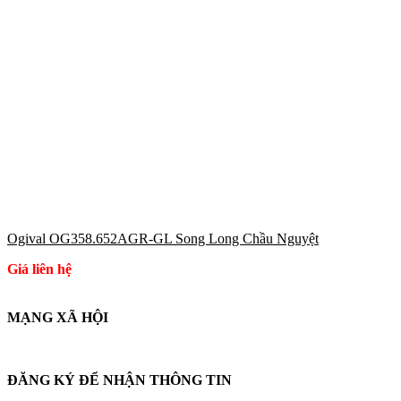
Ogival OG358.652AGR-GL Song Long Chầu Nguyệt
Giá liên hệ
MẠNG XÃ HỘI
ĐĂNG KÝ ĐỂ NHẬN THÔNG TIN