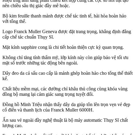
Hiệu ứng ánh sáng phản chiếu kết hợp cùng các cọc số nổi bật tạo
nên chiều sâu thị giác đầy mê hoặc.
Bộ kim feuille thanh mảnh được chế tác tinh tế, hài hòa hoàn hảo
với tổng thể.
Logo Franck Muller Geneva được đặt trang trọng, khẳng định đẳng
cấp chế tác chuẩn Thụy Sĩ.
Mặt kính sapphire cong là chi tiết hoàn thiện cực kỳ quan trọng.
Không chỉ tăng tính thẩm mỹ, lớp kính này còn giúp bảo vệ tối ưu
mặt số trước những tác động bên ngoài.
Dây đeo da cá sấu cao cấp là mảnh ghép hoàn hảo cho tổng thể thiết
kế.
Chất liệu mềm mại, các đường chỉ khâu thủ công cùng khóa vàng
đồng bộ mang lại cảm giác sang trọng tuyệt đối.
Đồng hồ Minh Triệu nhận thấy dây da giúp tôn lên trọn vẹn vẻ đẹp
cổ điển và thanh lịch của Franck Muller 6000H.
Ẩn sau vẻ ngoài đầy nghệ thuật là bộ máy automatic Thụy Sĩ chất
lượng cao.