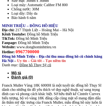
Size mặt: 36mm x 36mm
Loại máy: Automatic Calibre FM 800
Chống nước: 30M
Loại dây: Dây da
Bảo hành 6 năm
MINH TRIỆU – ĐỒNG HỒ HIỆU
Địa chỉ:
217 Thịnh Liệt – Hoàng Mai – Hà Nội
Kênh Youtube:
Đồng hồ Minh Triệu
TikTok:
Đồng hồ Minh Triệu
Fanpage:
Đồng hồ Minh Triệu
Website:
www.donghominhtrieu.vn
0967700000
Hotline:
Đồng hồ Minh Triệu – Địa chỉ thu mua đồng hồ cũ chính hãng
Hà Nội
–
Uy tín – Giá tốt – Tạo niềm tin
Danh mục:
Đồng hồ Thụy Sỹ cũ
Mô tả
Đánh giá (0)
Franck Muller Vàng 18K 6000H là một tuyệt tác đồng hồ Thụy Sĩ
dành cho những tín đồ yêu thích vẻ đẹp nghệ thuật, sự sang trọng
đỉnh cao và phong cách khác biệt. Sở hữu thiết kế Cintrée Curvex
biểu tượng, bộ vỏ vàng 18K đẳng cấp cùng mặt số mang đậm dấu
ấn thẩm mỹ đặc trưng của Franck Muller, mẫu đồng hồ này luôn là