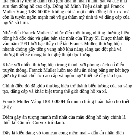
lựa chọn lý tưởng dành cho giới doanh nhân thành đạt và các nhà
sưu tầm đồng hồ cao cấp. Đồng hồ Minh Triệu đánh giá Franck
Muller Vàng 18K 6000H không chỉ là một chiếc đồng hồ xa xỉ mà
còn là tuyên ngôn mạnh mẽ về gu thẩm mỹ tinh tế và đẳng cấp của
người sở hữu.
Nhắc đến Franck Muller là nhắc đến một trong những thương hiệu
đồng hồ độc đáo và giàu bản sắc nhất của Thụy Sĩ. Được thành lập
vào năm 1991 bởi bậc thầy chế tác Franck Muller, thương hiệu
nhanh chóng gây tiếng vang nhờ khả năng sáng tạo đột phá và
những thiết kế mang tính nghệ thuật đặc trưng.
Khác với nhiều thương hiệu trung thành với phong cách cổ điển
truyền thống, Franck Muller luôn tạo dấu ấn riêng bằng sự kết hợp
giữa kỹ thuật chế tác cao cấp và ngôn ngữ thiết kế đầy táo bạo.
Chính điều đó đã giúp thương hiệu trở thành biểu tượng của sự sáng
tạo, đẳng cấp và khác biệt trong thế giới đồng hồ xa xỉ.
Franck Muller Vàng 18K 6000H là minh chứng hoàn hảo cho triết
lý ấy.
Điểm gây ấn tượng mạnh mẽ nhất của mẫu đồng hồ này chính là
thiết kế Cintrée Curvex trứ danh.
Đây là kiểu dáng vỏ tonneau cong mềm mại – dấu ấn nhận diện