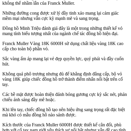
không thể nhầm lẫn của Franck Muller.
Những đường cong được xử lý đầy tinh xảo mang lại cảm giác
mềm mại nhưng vẫn cực kỳ mạnh mẽ và sang trọng.
Đồng hồ Minh Triệu đánh giá đây là một trong những thiết kế vỏ
mang tính biểu tượng nhất của ngành chế tác đồng hồ hiện đại.
Franck Muller Vàng 18K 6000H sử dụng chất liệu vàng 18K cao
cấp cho toàn bộ phần vỏ.
Sắc vàng ấm áp mang lại vẻ đẹp quyền lực, quý phái và đầy cuốn
hút.
Không quá phô trương nhưng đủ để khẳng định đẳng cấp, bộ vỏ
vàng 18K giúp chiếc đồng hồ trở thành điểm nhấn nổi bật trên cổ
tay.
Các bề mặt được hoàn thiện đánh bóng gương cực kỳ sắc nét, phản
chiếu ánh sáng đầy mê hoặc.
Khi lên tay, chiếc đồng hồ tạo nên hiệu ứng sang trọng rất đặc biệt
mà khó có mẫu đồng hồ nào sánh được.
Kích thước của Franck Muller 6000H được thiết kế cân đối, phù
hợp với cổ tay nam giới yêu thích sự nổi bật nhưng vẫn đề cao tính