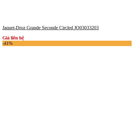
Jaquet-Droz Grande Seconde Circled JO03033203
Giá liên hệ
-41%