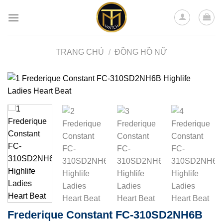
Skip
to
content
TRANG CHỦ
/
ĐỒNG HỒ NỮ
Frederique Constant FC-310SD2NH6B