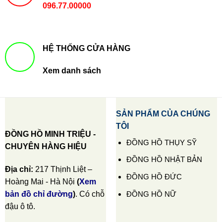
096.77.00000
HỆ THỐNG CỬA HÀNG
Xem danh sách
SẢN PHẨM CỦA CHÚNG
TÔI
ĐỒNG HỒ MINH TRIỆU -
ĐỒNG HỒ THỤY SỸ
CHUYÊN HÀNG HIỆU
ĐỒNG HỒ NHẬT BẢN
Địa chỉ:
217 Thịnh Liệt –
ĐỒNG HỒ ĐỨC
Hoàng Mai - Hà Nội
(
Xem
ĐỒNG HỒ NỮ
bản đồ chỉ đường
)
. Có chỗ
đậu ô tô.