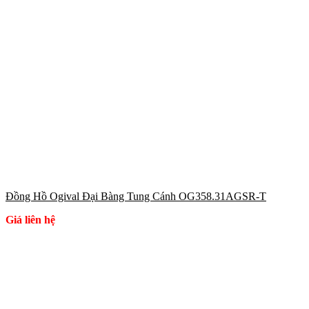
Đồng Hồ Ogival Đại Bàng Tung Cánh OG358.31AGSR-T
Giá liên hệ