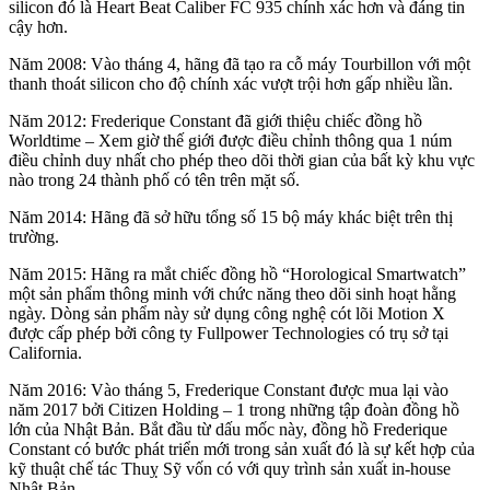
silicon đó là Heart Beat Caliber FC 935 chính xác hơn và đáng tin
cậy hơn.
Năm 2008: Vào tháng 4, hãng đã tạo ra cỗ máy Tourbillon với một
thanh thoát silicon cho độ chính xác vượt trội hơn gấp nhiều lần.
Năm 2012: Frederique Constant đã giới thiệu chiếc đồng hồ
Worldtime – Xem giờ thế giới được điều chỉnh thông qua 1 núm
điều chỉnh duy nhất cho phép theo dõi thời gian của bất kỳ khu vực
nào trong 24 thành phố có tên trên mặt số.
Năm 2014: Hãng đã sở hữu tổng số 15 bộ máy khác biệt trên thị
trường.
Năm 2015: Hãng ra mắt chiếc đồng hồ “Horological Smartwatch”
một sản phẩm thông minh với chức năng theo dõi sinh hoạt hằng
ngày. Dòng sản phẩm này sử dụng công nghệ cót lõi Motion X
được cấp phép bởi công ty Fullpower Technologies có trụ sở tại
California.
Năm 2016: Vào tháng 5, Frederique Constant được mua lại vào
năm 2017 bởi Citizen Holding – 1 trong những tập đoàn đồng hồ
lớn của Nhật Bản. Bắt đầu từ dấu mốc này, đồng hồ Frederique
Constant có bước phát triển mới trong sản xuất đó là sự kết hợp của
kỹ thuật chế tác Thuỵ Sỹ vốn có với quy trình sản xuất in-house
Nhật Bản.