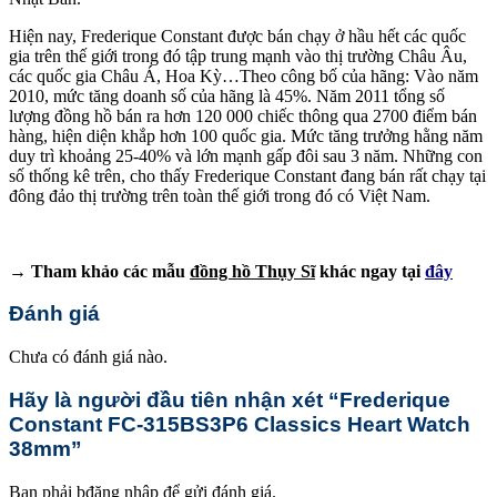
Hiện nay, Frederique Constant được bán chạy ở hầu hết các quốc
gia trên thế giới trong đó tập trung mạnh vào thị trường Châu Âu,
các quốc gia Châu Á, Hoa Kỳ…Theo công bố của hãng: Vào năm
2010, mức tăng doanh số của hãng là 45%. Năm 2011 tổng số
lượng đồng hồ bán ra hơn 120 000 chiếc thông qua 2700 điểm bán
hàng, hiện diện khắp hơn 100 quốc gia. Mức tăng trưởng hằng năm
duy trì khoảng 25-40% và lớn mạnh gấp đôi sau 3 năm. Những con
số thống kê trên, cho thấy Frederique Constant đang bán rất chạy tại
đông đảo thị trường trên toàn thế giới trong đó có Việt Nam.
→ Tham khảo các mẫu
đồng hồ Thụy Sĩ
khác ngay tại
đây
Đánh giá
Chưa có đánh giá nào.
Hãy là người đầu tiên nhận xét “Frederique
Constant FC-315BS3P6 Classics Heart Watch
38mm”
Bạn phải
bđăng nhập
để gửi đánh giá.