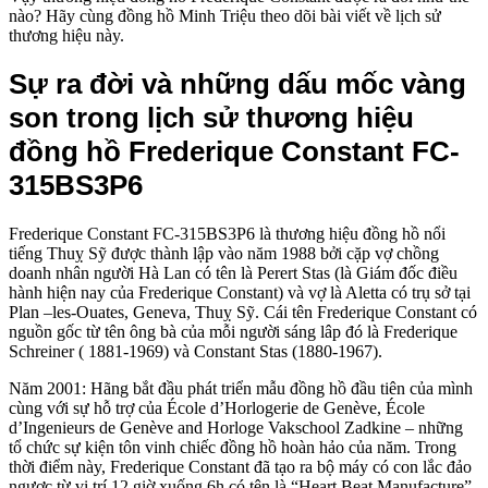
nào? Hãy cùng đồng hồ Minh Triệu theo dõi bài viết về lịch sử
thương hiệu này.
Sự ra đời và những dấu mốc vàng
son trong lịch sử thương hiệu
đồng hồ Frederique Constant FC-
315BS3P6
Frederique Constant FC-315BS3P6 là thương hiệu đồng hồ nổi
tiếng Thuỵ Sỹ được thành lập vào năm 1988 bởi cặp vợ chồng
doanh nhân người Hà Lan có tên là Perert Stas (là Giám đốc điều
hành hiện nay của Frederique Constant) và vợ là Aletta có trụ sở tại
Plan –les-Ouates, Geneva, Thuỵ Sỹ. Cái tên Frederique Constant có
nguồn gốc từ tên ông bà của mỗi người sáng lâp đó là Frederique
Schreiner ( 1881-1969) và Constant Stas (1880-1967).
Năm 2001: Hãng bắt đầu phát triển mẫu đồng hồ đầu tiên của mình
cùng với sự hỗ trợ của École d’Horlogerie de Genève, École
d’Ingenieurs de Genève and Horloge Vakschool Zadkine – những
tổ chức sự kiện tôn vinh chiếc đồng hồ hoàn hảo của năm. Trong
thời điểm này, Frederique Constant đã tạo ra bộ máy có con lắc đảo
ngược từ vị trí 12 giờ xuống 6h có tên là “Heart Beat Manufacture”