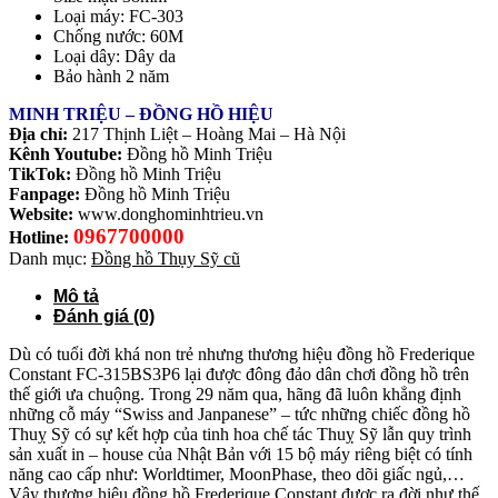
Loại máy: FC-303
Chống nước: 60M
Loại dây: Dây da
Bảo hành 2 năm
MINH TRIỆU – ĐỒNG HỒ HIỆU
Địa chỉ:
217 Thịnh Liệt – Hoàng Mai – Hà Nội
Kênh Youtube:
Đồng hồ Minh Triệu
TikTok:
Đồng hồ Minh Triệu
Fanpage:
Đồng hồ Minh Triệu
Website:
www.donghominhtrieu.vn
0967700000
Hotline:
Danh mục:
Đồng hồ Thụy Sỹ cũ
Mô tả
Đánh giá (0)
Dù có tuổi đời khá non trẻ nhưng thương hiệu đồng hồ Frederique
Constant FC-315BS3P6 lại được đông đảo dân chơi đồng hồ trên
thế giới ưa chuộng. Trong 29 năm qua, hãng đã luôn khẳng định
những cỗ máy “Swiss and Janpanese” – tức những chiếc đồng hồ
Thuỵ Sỹ có sự kết hợp của tinh hoa chế tác Thuỵ Sỹ lẫn quy trình
sản xuất in – house của Nhật Bản với 15 bộ máy riêng biệt có tính
năng cao cấp như: Worldtimer, MoonPhase, theo dõi giấc ngủ,…
Vậy thương hiệu đồng hồ Frederique Constant được ra đời như thế