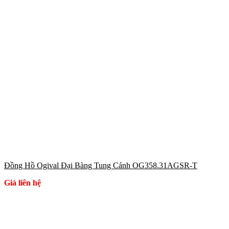
Đồng Hồ Ogival Đại Bàng Tung Cánh OG358.31AGSR-T
Giá liên hệ