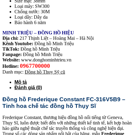
Size mặt: 38mm
Loại máy: SW300
Chống nước: 30M
Loại dây: Dây da
Bảo hành 6 năm
MINH TRIỆU – ĐỒNG HỒ HIỆU
Địa chỉ:
217 Thịnh Liệt – Hoàng Mai – Hà Nội
Kênh Youtube:
Đồng hồ Minh Triệu
TikTok:
Đồng hồ Minh Triệu
Fanpage:
Đồng hồ Minh Triệu
Website:
www.donghominhtrieu.vn
0967700000
Hotline:
Danh mục:
Đồng hồ Thụy Sỹ cũ
Mô tả
Đánh giá (0)
Đồng hồ Frederique Constant FC-316V5B9 –
Tinh hoa chế tác đồng hồ Thụy Sĩ
Frederique Constant, thương hiệu đồng hồ nổi tiếng từ Geneva,
Thụy Sĩ, luôn được biết đến với những thiết kế tinh tế, kết hợp hoàn
hảo giữa nghệ thuật chế tác truyền thống và công nghệ hiện đại.
Trong số các dòng sản phẩm nổi bật của hãng, mẫu
Frederique