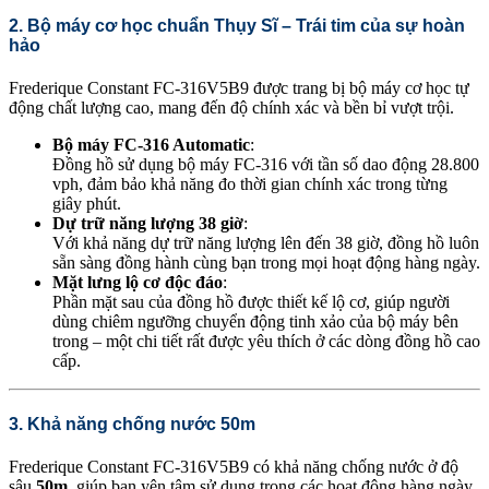
2. Bộ máy cơ học chuẩn Thụy Sĩ – Trái tim của sự hoàn
hảo
Frederique Constant FC-316V5B9 được trang bị bộ máy cơ học tự
động chất lượng cao, mang đến độ chính xác và bền bỉ vượt trội.
Bộ máy FC-316 Automatic
:
Đồng hồ sử dụng bộ máy FC-316 với tần số dao động 28.800
vph, đảm bảo khả năng đo thời gian chính xác trong từng
giây phút.
Dự trữ năng lượng 38 giờ
:
Với khả năng dự trữ năng lượng lên đến 38 giờ, đồng hồ luôn
sẵn sàng đồng hành cùng bạn trong mọi hoạt động hàng ngày.
Mặt lưng lộ cơ độc đáo
:
Phần mặt sau của đồng hồ được thiết kế lộ cơ, giúp người
dùng chiêm ngưỡng chuyển động tinh xảo của bộ máy bên
trong – một chi tiết rất được yêu thích ở các dòng đồng hồ cao
cấp.
3. Khả năng chống nước 50m
Frederique Constant FC-316V5B9 có khả năng chống nước ở độ
sâu
50m
, giúp bạn yên tâm sử dụng trong các hoạt động hàng ngày