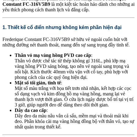
Constant FC-316V5B9
là một kiệt tác hoàn hảo dành cho những ai
yêu thích phong cách thanh lịch và đẳng cấp.
1. Thiết kế cổ điển nhưng không kém phần hiện đại
Frederique Constant FC-316V5B9 sở hữu vẻ ngoài cuốn hút với
những đường nét thanh thoát, mang đến sự sang trọng đầy tinh tế.
Thân vỏ mạ vàng hồng PVD cao cấp
:
Thân vỏ được chế tác từ thép không gỉ 316L, phủ lớp mạ
vàng hồng PVD sáng bóng, tạo nên vẻ ngoài sang trọng và
nổi bật. Kích thước 40mm vừa vặn với cổ tay, phù hợp với
phong cách của các quý ông hiện đại.
Mặt số tối giản, tinh tế
:
Mặt số màu trắng với họa tiết trơn nhã nhặn, kết hợp các cọc
số dạng vạch và kim đồng hồ mạ vàng hồng, mang lại vẻ
thanh lịch vượt thời gian. Ô cửa lịch ngày được bố trí tại vị trí
3 giờ, giúp người đeo dễ dàng theo dõi thời gian.
Dây da cao cấp
:
Dây đeo da màu nâu vân cá sấu, mềm mại và thoải mái khi
đeo. Phần khóa cài mạ vàng hồng đồng bộ với thân vỏ, tạo sự
nhất quán trong thiết kế.