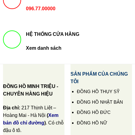
096.77.00000
HỆ THỐNG CỬA HÀNG
Xem danh sách
SẢN PHẨM CỦA CHÚNG
TÔI
ĐỒNG HỒ MINH TRIỆU -
ĐỒNG HỒ THỤY SỸ
CHUYÊN HÀNG HIỆU
ĐỒNG HỒ NHẬT BẢN
Địa chỉ:
217 Thịnh Liệt –
ĐỒNG HỒ ĐỨC
Hoàng Mai - Hà Nội
(
Xem
ĐỒNG HỒ NỮ
bản đồ chỉ đường
)
. Có chỗ
đậu ô tô.