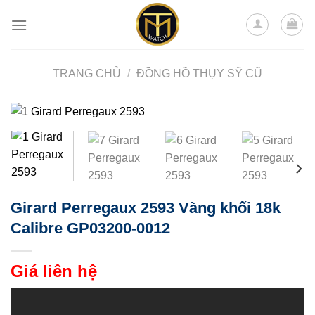
Skip
to
content
TRANG CHỦ
/
ĐỒNG HỒ THỤY SỸ CŨ
Girard Perregaux 2593 Vàng khối 18k
Calibre GP03200-0012
Giá liên hệ