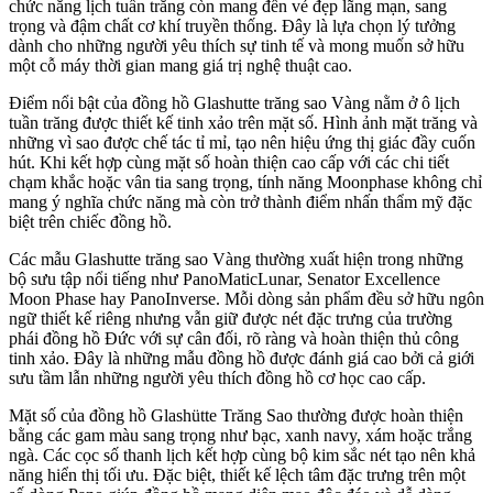
chức năng lịch tuần trăng còn mang đến vẻ đẹp lãng mạn, sang
trọng và đậm chất cơ khí truyền thống. Đây là lựa chọn lý tưởng
dành cho những người yêu thích sự tinh tế và mong muốn sở hữu
một cỗ máy thời gian mang giá trị nghệ thuật cao.
Điểm nổi bật của đồng hồ Glashutte trăng sao Vàng nằm ở ô lịch
tuần trăng được thiết kế tinh xảo trên mặt số. Hình ảnh mặt trăng và
những vì sao được chế tác tỉ mỉ, tạo nên hiệu ứng thị giác đầy cuốn
hút. Khi kết hợp cùng mặt số hoàn thiện cao cấp với các chi tiết
chạm khắc hoặc vân tia sang trọng, tính năng Moonphase không chỉ
mang ý nghĩa chức năng mà còn trở thành điểm nhấn thẩm mỹ đặc
biệt trên chiếc đồng hồ.
Các mẫu Glashutte trăng sao Vàng thường xuất hiện trong những
bộ sưu tập nổi tiếng như PanoMaticLunar, Senator Excellence
Moon Phase hay PanoInverse. Mỗi dòng sản phẩm đều sở hữu ngôn
ngữ thiết kế riêng nhưng vẫn giữ được nét đặc trưng của trường
phái đồng hồ Đức với sự cân đối, rõ ràng và hoàn thiện thủ công
tinh xảo. Đây là những mẫu đồng hồ được đánh giá cao bởi cả giới
sưu tầm lẫn những người yêu thích đồng hồ cơ học cao cấp.
Mặt số của đồng hồ Glashütte Trăng Sao thường được hoàn thiện
bằng các gam màu sang trọng như bạc, xanh navy, xám hoặc trắng
ngà. Các cọc số thanh lịch kết hợp cùng bộ kim sắc nét tạo nên khả
năng hiển thị tối ưu. Đặc biệt, thiết kế lệch tâm đặc trưng trên một