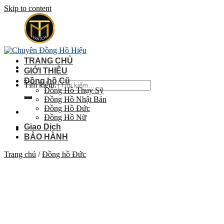
Skip to content
TRANG CHỦ
GIỚI THIỆU
Đồng hồ Cũ
Tìm kiếm:
Đồng Hồ Thụy Sỹ
Đồng Hồ Nhật Bản
Đồng Hồ Đức
Đồng Hồ Nữ
Giao Dịch
BẢO HÀNH
Trang chủ
/
Đồng hồ Đức