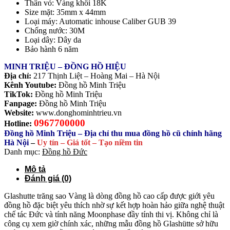
Thân vỏ: Vàng khối 18K
Size mặt: 35mm x 44mm
Loại máy: Automatic inhouse Caliber GUB 39
Chống nước: 30M
Loại dây: Dây da
Bảo hành 6 năm
MINH TRIỆU – ĐỒNG HỒ HIỆU
Địa chỉ:
217 Thịnh Liệt – Hoàng Mai – Hà Nội
Kênh Youtube:
Đồng hồ Minh Triệu
TikTok:
Đồng hồ Minh Triệu
Fanpage:
Đồng hồ Minh Triệu
Website:
www.donghominhtrieu.vn
0967700000
Hotline:
Đồng hồ Minh Triệu – Địa chỉ thu mua đồng hồ cũ chính hãng
Hà Nội
–
Uy tín – Giá tốt – Tạo niềm tin
Danh mục:
Đồng hồ Đức
Mô tả
Đánh giá (0)
Glashutte trăng sao Vàng là dòng đồng hồ cao cấp được giới yêu
đồng hồ đặc biệt yêu thích nhờ sự kết hợp hoàn hảo giữa nghệ thuật
chế tác Đức và tính năng Moonphase đầy tính thi vị. Không chỉ là
công cụ xem giờ chính xác, những mẫu đồng hồ Glashütte sở hữu