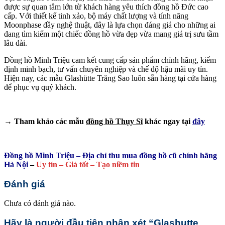
được sự quan tâm lớn từ khách hàng yêu thích đồng hồ Đức cao
cấp. Với thiết kế tinh xảo, bộ máy chất lượng và tính năng
Moonphase đầy nghệ thuật, đây là lựa chọn đáng giá cho những ai
đang tìm kiếm một chiếc đồng hồ vừa đẹp vừa mang giá trị sưu tầm
lâu dài.
Đồng hồ Minh Triệu cam kết cung cấp sản phẩm chính hãng, kiểm
định minh bạch, tư vấn chuyên nghiệp và chế độ hậu mãi uy tín.
Hiện nay, các mẫu Glashütte Trăng Sao luôn sẵn hàng tại cửa hàng
để phục vụ quý khách.
→ Tham khảo các mẫu
đồng hồ Thụy Sĩ
khác ngay tại
đây
Đồng hồ Minh Triệu – Địa chỉ thu mua đồng hồ cũ chính hãng
Hà Nội
–
Uy tín – Giá tốt – Tạo niềm tin
Đánh giá
Chưa có đánh giá nào.
Hãy là người đầu tiên nhận xét “Glashutte