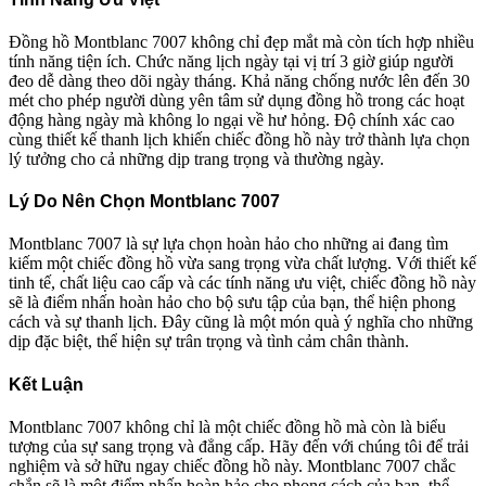
Đồng hồ Montblanc 7007 không chỉ đẹp mắt mà còn tích hợp nhiều
tính năng tiện ích. Chức năng lịch ngày tại vị trí 3 giờ giúp người
đeo dễ dàng theo dõi ngày tháng. Khả năng chống nước lên đến 30
mét cho phép người dùng yên tâm sử dụng đồng hồ trong các hoạt
động hàng ngày mà không lo ngại về hư hỏng. Độ chính xác cao
cùng thiết kế thanh lịch khiến chiếc đồng hồ này trở thành lựa chọn
lý tưởng cho cả những dịp trang trọng và thường ngày.
Lý Do Nên Chọn Montblanc 7007
Montblanc 7007 là sự lựa chọn hoàn hảo cho những ai đang tìm
kiếm một chiếc đồng hồ vừa sang trọng vừa chất lượng. Với thiết kế
tinh tế, chất liệu cao cấp và các tính năng ưu việt, chiếc đồng hồ này
sẽ là điểm nhấn hoàn hảo cho bộ sưu tập của bạn, thể hiện phong
cách và sự thanh lịch. Đây cũng là một món quà ý nghĩa cho những
dịp đặc biệt, thể hiện sự trân trọng và tình cảm chân thành.
Kết Luận
Montblanc 7007 không chỉ là một chiếc đồng hồ mà còn là biểu
tượng của sự sang trọng và đẳng cấp. Hãy đến với chúng tôi để trải
nghiệm và sở hữu ngay chiếc đồng hồ này. Montblanc 7007 chắc
chắn sẽ là một điểm nhấn hoàn hảo cho phong cách của bạn, thể