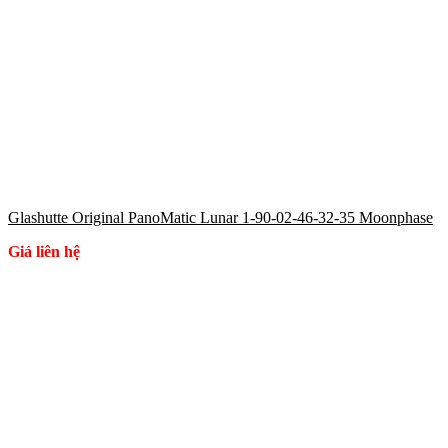
Glashutte Original PanoMatic Lunar 1-90-02-46-32-35 Moonphase
Giá liên hệ