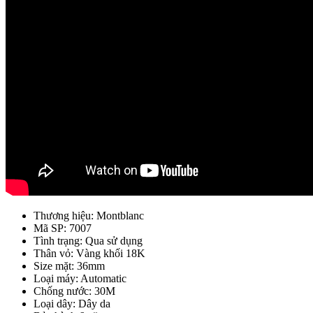
Thương hiệu: Montblanc
Mã SP: 7007
Tình trạng: Qua sử dụng
Thân vỏ: Vàng khối 18K
Size mặt: 36mm
Loại máy: Automatic
Chống nước: 30M
Loại dây: Dây da