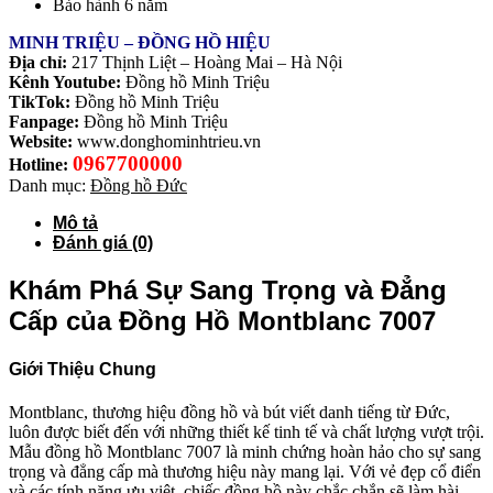
Bảo hành 6 năm
MINH TRIỆU – ĐỒNG HỒ HIỆU
Địa chỉ:
217 Thịnh Liệt – Hoàng Mai – Hà Nội
Kênh Youtube:
Đồng hồ Minh Triệu
TikTok:
Đồng hồ Minh Triệu
Fanpage:
Đồng hồ Minh Triệu
Website:
www.donghominhtrieu.vn
0967700000
Hotline:
Danh mục:
Đồng hồ Đức
Mô tả
Đánh giá (0)
Khám Phá Sự Sang Trọng và Đẳng
Cấp của Đồng Hồ Montblanc 7007
Giới Thiệu Chung
Montblanc, thương hiệu đồng hồ và bút viết danh tiếng từ Đức,
luôn được biết đến với những thiết kế tinh tế và chất lượng vượt trội.
Mẫu đồng hồ Montblanc 7007 là minh chứng hoàn hảo cho sự sang
trọng và đẳng cấp mà thương hiệu này mang lại. Với vẻ đẹp cổ điển
và các tính năng ưu việt, chiếc đồng hồ này chắc chắn sẽ làm hài