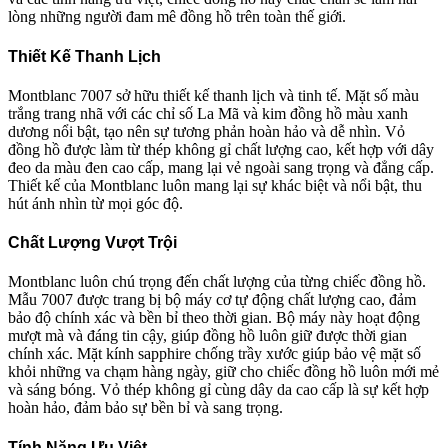
lòng những người đam mê đồng hồ trên toàn thế giới.
Thiết Kế Thanh Lịch
Montblanc 7007 sở hữu thiết kế thanh lịch và tinh tế. Mặt số màu
trắng trang nhã với các chỉ số La Mã và kim đồng hồ màu xanh
dương nổi bật, tạo nên sự tương phản hoàn hảo và dễ nhìn. Vỏ
đồng hồ được làm từ thép không gỉ chất lượng cao, kết hợp với dây
đeo da màu đen cao cấp, mang lại vẻ ngoài sang trọng và đẳng cấp.
Thiết kế của Montblanc luôn mang lại sự khác biệt và nổi bật, thu
hút ánh nhìn từ mọi góc độ.
Chất Lượng Vượt Trội
Montblanc luôn chú trọng đến chất lượng của từng chiếc đồng hồ.
Mẫu 7007 được trang bị bộ máy cơ tự động chất lượng cao, đảm
bảo độ chính xác và bền bỉ theo thời gian. Bộ máy này hoạt động
mượt mà và đáng tin cậy, giúp đồng hồ luôn giữ được thời gian
chính xác. Mặt kính sapphire chống trầy xước giúp bảo vệ mặt số
khỏi những va chạm hàng ngày, giữ cho chiếc đồng hồ luôn mới mẻ
và sáng bóng. Vỏ thép không gỉ cùng dây da cao cấp là sự kết hợp
hoàn hảo, đảm bảo sự bền bỉ và sang trọng.
Tính Năng Ưu Việt