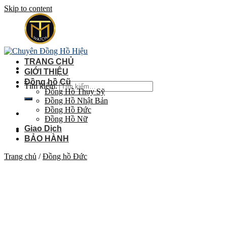
Skip to content
TRANG CHỦ
GIỚI THIỆU
Đồng hồ Cũ
Tìm kiếm:
Đồng Hồ Thụy Sỹ
Đồng Hồ Nhật Bản
Đồng Hồ Đức
Đồng Hồ Nữ
Giao Dịch
BẢO HÀNH
Trang chủ
/
Đồng hồ Đức