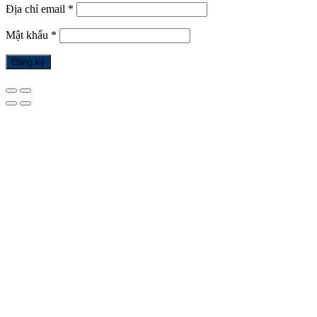
Địa chỉ email
*
Mật khẩu
*
Đăng ký