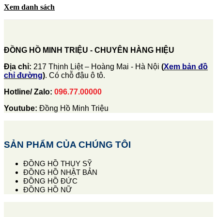
Xem danh sách
ĐỒNG HỒ MINH TRIỆU - CHUYÊN HÀNG HIỆU
Địa chỉ:
217 Thịnh Liệt – Hoàng Mai - Hà Nội
(
Xem bản đồ
chỉ đường
)
. Có chỗ đậu ô tô.
Hotline/ Zalo:
096.77.00000
Youtube:
Đồng Hồ Minh Triệu
SẢN PHẨM CỦA CHÚNG TÔI
ĐỒNG HỒ THỤY SỸ
ĐỒNG HỒ NHẬT BẢN
ĐỒNG HỒ ĐỨC
ĐỒNG HỒ NỮ