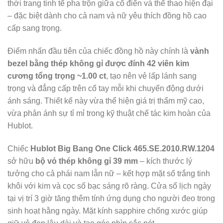
thời trang tinh tế pha trộn giữa cổ điển và thể thao hiện đại
– đặc biệt dành cho cả nam và nữ yêu thích đồng hồ cao
cấp sang trọng.
Điểm nhấn đầu tiên của chiếc đồng hồ này chính là
vành
bezel bằng thép không gỉ được đính 42 viên kim
cương tổng trọng ~1.00 ct
, tạo nên vẻ lấp lánh sang
trọng và đẳng cấp trên cổ tay mỗi khi chuyển động dưới
ánh sáng. Thiết kế này vừa thể hiện giá trị thẩm mỹ cao,
vừa phản ánh sự tỉ mỉ trong kỹ thuật chế tác kim hoàn của
Hublot.
Chiếc
Hublot Big Bang One Click 465.SE.2010.RW.1204
sở hữu
bộ vỏ thép không gỉ 39 mm
– kích thước lý
tưởng cho cả phái nam lẫn nữ – kết hợp mặt số trắng tinh
khôi với kim và cọc số bạc sáng rõ ràng. Cửa sổ lịch ngày
tại vị trí 3 giờ tăng thêm tính ứng dụng cho người đeo trong
sinh hoạt hằng ngày. Mặt kính sapphire chống xước giúp