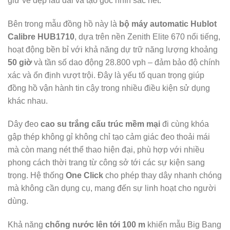
giữ vẻ đẹp lâu dài và tạo góc nhìn sắc nét.
Bên trong mẫu đồng hồ này là
bộ máy automatic Hublot
Calibre HUB1710
, dựa trên nền Zenith Elite 670 nổi tiếng,
hoạt động bền bỉ với khả năng dự trữ năng lượng khoảng
50 giờ
và tần số dao động 28.800 vph – đảm bảo độ chính
xác và ổn định vượt trội. Đây là yếu tố quan trọng giúp
đồng hồ vận hành tin cậy trong nhiều điều kiện sử dụng
khác nhau.
Dây đeo
cao su trắng cấu trúc mềm mại
đi cùng khóa
gập thép không gỉ không chỉ tạo cảm giác đeo thoải mái
mà còn mang nét thể thao hiện đại, phù hợp với nhiều
phong cách thời trang từ công sở tới các sự kiện sang
trọng. Hệ thống
One Click
cho phép thay dây nhanh chóng
mà không cần dụng cụ, mang đến sự linh hoạt cho người
dùng.
Khả năng
chống nước lên tới 100 m
khiến mẫu Big Bang