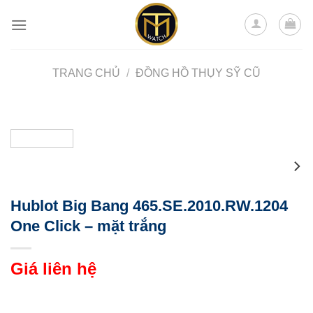
Skip
to
content
TRANG CHỦ
/
ĐỒNG HỒ THỤY SỸ CŨ
Hublot Big Bang 465.SE.2010.RW.1204
One Click – mặt trắng
Giá liên hệ