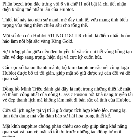
Phần bezel tròn đặc trưng với 6 vít chữ H nổi bật là chi tiết nhận
diện không thể nhầm lẫn của Hublot.
Thiết kế này tạo nên sự mạnh mẽ đầy tinh tế, vừa mang tính biểu
tượng vừa tăng thêm chiều sâu cho tổng thể.
Mặt số đen của Hublot 511.NO.1181.LR chính là điểm nhấn hoàn
hảo làm nổi bật sắc vàng King Gold.
Sự tương phản giữa nền đen huyền bí và các chi tiết vàng hồng tạo
nên vẻ đẹp sang trọng, hiện đại và cực kỳ cuốn hút.
Các cọc số baton thanh mảnh, bộ kim dauphine sắc nét cùng logo
Hublot được bố trí tối giản, giúp mặt số giữ được sự cân đối và dễ
quan sát.
Đồng hồ Minh Triệu đánh giá đây là một trong những thiết kế mặt
số thành công nhất của dòng Classic Fusion bởi khả năng truyền tải
vẻ đẹp thanh lịch mà không làm mất đi bản sắc cá tính của Hublot.
Cửa sổ lịch ngày tại vị trí 3 giờ được tích hợp khéo léo, mang lại
tính tiện dụng mà vẫn đảm bảo sự hài hòa trong thiết kế.
Mặt kính sapphire chống phản chiếu cao cấp giúp tăng khả năng
quan sát và bảo vệ mặt số tối ưu trước những tác động từ môi