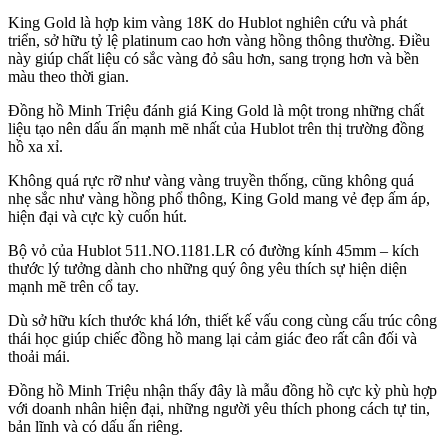
King Gold là hợp kim vàng 18K do Hublot nghiên cứu và phát
triển, sở hữu tỷ lệ platinum cao hơn vàng hồng thông thường. Điều
này giúp chất liệu có sắc vàng đỏ sâu hơn, sang trọng hơn và bền
màu theo thời gian.
Đồng hồ Minh Triệu đánh giá King Gold là một trong những chất
liệu tạo nên dấu ấn mạnh mẽ nhất của Hublot trên thị trường đồng
hồ xa xỉ.
Không quá rực rỡ như vàng vàng truyền thống, cũng không quá
nhẹ sắc như vàng hồng phổ thông, King Gold mang vẻ đẹp ấm áp,
hiện đại và cực kỳ cuốn hút.
Bộ vỏ của Hublot 511.NO.1181.LR có đường kính 45mm – kích
thước lý tưởng dành cho những quý ông yêu thích sự hiện diện
mạnh mẽ trên cổ tay.
Dù sở hữu kích thước khá lớn, thiết kế vấu cong cùng cấu trúc công
thái học giúp chiếc đồng hồ mang lại cảm giác đeo rất cân đối và
thoải mái.
Đồng hồ Minh Triệu nhận thấy đây là mẫu đồng hồ cực kỳ phù hợp
với doanh nhân hiện đại, những người yêu thích phong cách tự tin,
bản lĩnh và có dấu ấn riêng.