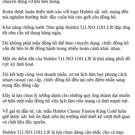
chuyển động cơ khí bên trong.
Rotor được hoàn thiện tinh xảo với logo Hublot sắc nét, mang đến
trải nghiệm thưởng thức đầy cuốn hút cho giới yêu đồng hồ.
Khả năng chống nước 50m giúp Hublot 511.NO.1181.LR đáp ứng
tốt nhu cầu sử dụng hàng ngày.
Dù không phải mẫu đồng hồ thể thao chuyên dụng, chiếc đồng hồ
vẫn đủ bền bỉ để đồng hành trong nhiều hoàn cảnh khác nhau.
Một ưu điểm lớn của Hublot 511.NO.1181.LR là khả năng phối đồ
cực kỳ linh hoạt.
Dù kết hợp cùng vest doanh nhân, sơ mi lịch lãm hay phong cách
smart casual cao cấp, chiếc đồng hồ đều tạo nên điểm nhấn sang
trọng đầy đẳng cấp.
Đây là lựa chọn lý tưởng dành cho những quý ông thành đạt muốn
sở hữu một mẫu đồng hồ vừa lịch lãm vừa mang cá tính mạnh mẽ.
Về giá trị đầu tư, các mẫu Hublot Classic Fusion King Gold luôn
giữ được sức hút ổn định trên thị trường nhờ thiết kế vượt thời gian
và chất liệu độc quyền.
Hublot 511.NO.1181.LR là lựa chọn đáng cân nhắc cho cả mục