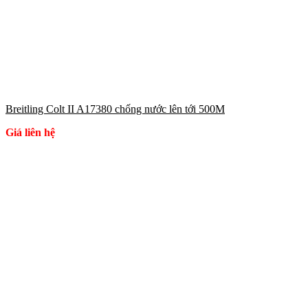
Breitling Colt II A17380 chống nước lên tới 500M
Giá liên hệ