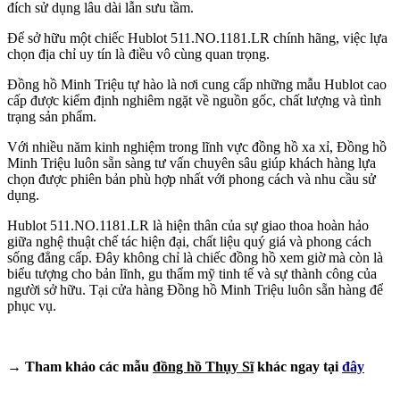
đích sử dụng lâu dài lẫn sưu tầm.
Để sở hữu một chiếc Hublot 511.NO.1181.LR chính hãng, việc lựa
chọn địa chỉ uy tín là điều vô cùng quan trọng.
Đồng hồ Minh Triệu tự hào là nơi cung cấp những mẫu Hublot cao
cấp được kiểm định nghiêm ngặt về nguồn gốc, chất lượng và tình
trạng sản phẩm.
Với nhiều năm kinh nghiệm trong lĩnh vực đồng hồ xa xỉ, Đồng hồ
Minh Triệu luôn sẵn sàng tư vấn chuyên sâu giúp khách hàng lựa
chọn được phiên bản phù hợp nhất với phong cách và nhu cầu sử
dụng.
Hublot 511.NO.1181.LR là hiện thân của sự giao thoa hoàn hảo
giữa nghệ thuật chế tác hiện đại, chất liệu quý giá và phong cách
sống đẳng cấp. Đây không chỉ là chiếc đồng hồ xem giờ mà còn là
biểu tượng cho bản lĩnh, gu thẩm mỹ tinh tế và sự thành công của
người sở hữu. Tại cửa hàng Đồng hồ Minh Triệu luôn sẵn hàng để
phục vụ.
→ Tham khảo các mẫu
đồng hồ Thụy Sĩ
khác ngay tại
đây