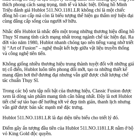
thích phong cách sang trọng, tinh tế và khác biệt. Đồng hồ Minh
Triệu đánh giá Hublot 511.NO.1181.LR không chỉ là một chiếc
đồng hồ cao cấp mà còn là biểu tượng thể hiện gu thẩm mỹ hiện đại
cùng đẳng cấp sống của người sở hữu.
Nhắc đến Hublot là nhắc đến một trong những thương hiệu đồng hồ
Thụy Sĩ mang tính cách mạng nhất trong ngành chế tác hiện đại. Ra
đời vào năm 1980, Hublot nhanh chóng tạo nên tiếng vang nhờ triết
lý “Art of Fusion” – nghệ thuật kết hợp giữa vật liệu truyền thống
và công nghệ tiên tiến.
Không giống nhiều thương hiệu trung thành tuyệt đối với những giá
trị cổ điển, Hublot luôn tiên phong đổi mới, tạo ra những thiết kế
mang đậm hơi thở đương đại nhưng vẫn giữ được chất lượng chế
tác chuẩn Thụy Sĩ.
Trong các bộ sưu tập nổi bật của thương hiệu, Classic Fusion được
xem là dòng sản phẩm mang tính cân bằng nhất. Đây là nơi Hublot
tiết chế sự táo bạo để hướng tới vẻ đẹp tinh giản, thanh lịch nhưng
vẫn giữ được bản sắc mạnh mẽ đặc trưng.
Hublot 511.NO.1181.LR là đại diện tiêu biểu cho triết lý đó.
Điểm gây ấn tượng đầu tiên của Hublot 511.NO.1181.LR nằm ở bộ
vỏ King Gold độc quyền.