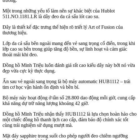
trường.
Một trong những yếu tố làm nên sự khác biệt của Hublot
511.NO.1181.LR là dây đeo da cá sấu lót cao su.
Đây là thiết kế đặc trưng thể hiện rõ triết lý Art of Fusion của
thương hiệu.
Lớp da cá sấu bên ngoài mang đến vẻ sang trọng cổ điển, trong khi
lớp cao su bên trong giúp tăng độ bền, sự linh hoạt và cảm giác
thoải mái khi đeo.
Đồng hồ Minh Triệu luôn đánh giá rất cao kiểu dây này bởi nó vừa
đẹp vừa cực kỳ thực dụng.
Ẩn sau vẻ ngoài sang trọng là bộ máy automatic HUB1112 – trái
tim cơ học vận hành ổn định và bền bỉ.
Bộ máy này hoạt động ở tần số 28.800 dao động mỗi giờ, cung cấp
khả năng dự trữ năng lượng khoảng 42 giờ.
Đồng hồ Minh Triệu nhận thấy HUB1112 là lựa chọn hoàn hảo cho
một chiếc đồng hồ thanh lịch cao cấp, đảm bảo độ chính xác tốt
cùng trải nghiệm sử dụng mượt mà.
Mặt đáy sapphire trong suốt cho phép người đeo chiêm ngưỡng