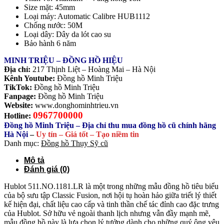
Size mặt: 45mm
Loại máy: Automatic Calibre HUB1112
Chống nước: 50M
Loại dây: Dây da lót cao su
Bảo hành 6 năm
MINH TRIỆU – ĐỒNG HỒ HIỆU
Địa chỉ:
217 Thịnh Liệt – Hoàng Mai – Hà Nội
Kênh Youtube:
Đồng hồ Minh Triệu
TikTok:
Đồng hồ Minh Triệu
Fanpage:
Đồng hồ Minh Triệu
Website:
www.donghominhtrieu.vn
0967700000
Hotline:
Đồng hồ Minh Triệu – Địa chỉ thu mua đồng hồ cũ chính hãng
Hà Nội
–
Uy tín – Giá tốt – Tạo niềm tin
Danh mục:
Đồng hồ Thụy Sỹ cũ
Mô tả
Đánh giá (0)
Hublot 511.NO.1181.LR là một trong những mẫu đồng hồ tiêu biểu
của bộ sưu tập Classic Fusion, nơi hội tụ hoàn hảo giữa triết lý thiết
kế hiện đại, chất liệu cao cấp và tinh thần chế tác đỉnh cao đặc trưng
của Hublot. Sở hữu vẻ ngoài thanh lịch nhưng vẫn đầy mạnh mẽ,
mẫu đồng hồ này là lựa chọn lý tưởng dành cho những quý ông yêu