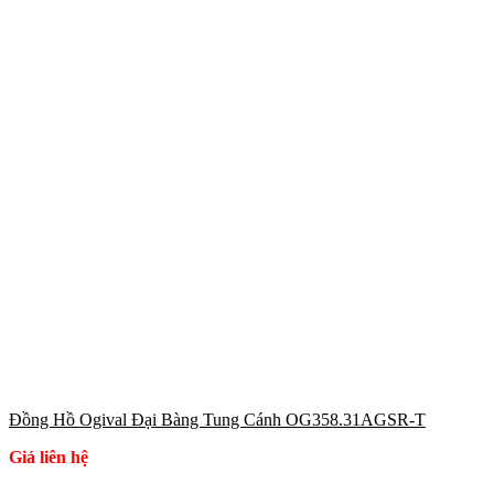
Đồng Hồ Ogival Đại Bàng Tung Cánh OG358.31AGSR-T
Giá liên hệ