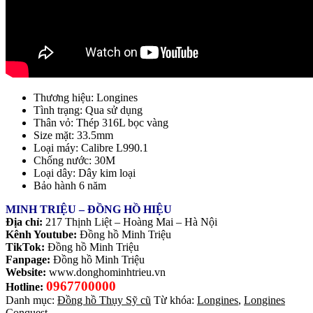
Thương hiệu: Longines
Tình trạng: Qua sử dụng
Thân vỏ: Thép 316L
bọc vàng
Size mặt: 33.5mm
Loại máy: Calibre L990.1
Chống nước: 30M
Loại dây: Dây kim loại
Bảo hành 6 năm
MINH TRIỆU – ĐỒNG HỒ HIỆU
Địa chỉ:
217 Thịnh Liệt – Hoàng Mai – Hà Nội
Kênh Youtube:
Đồng hồ Minh Triệu
TikTok:
Đồng hồ Minh Triệu
Fanpage:
Đồng hồ Minh Triệu
Website:
www.donghominhtrieu.vn
0967700000
Hotline:
Danh mục:
Đồng hồ Thụy Sỹ cũ
Từ khóa:
Longines
,
Longines
Conquest