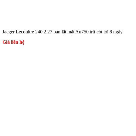
Jaeger Lecoultre 240.2.27 bản lật mặt Au750 trữ cót tới 8 ngày
Giá liên hệ