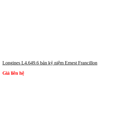
Longines L4.649.6 bản kỷ niệm Ernest Francillon
Giá liên hệ