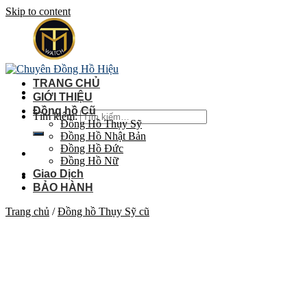
Skip to content
TRANG CHỦ
GIỚI THIỆU
Đồng hồ Cũ
Tìm kiếm:
Đồng Hồ Thụy Sỹ
Đồng Hồ Nhật Bản
Đồng Hồ Đức
Đồng Hồ Nữ
Giao Dịch
BẢO HÀNH
Trang chủ
/
Đồng hồ Thụy Sỹ cũ