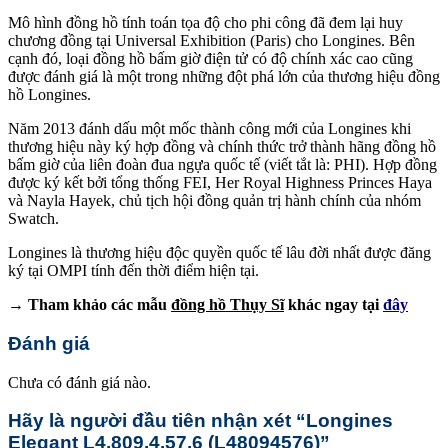
Mô hình đồng hồ tính toán tọa độ cho phi công đã đem lại huy
chương đồng tại Universal Exhibition (Paris) cho Longines. Bên
cạnh đó, loại đồng hồ bấm giờ điện tử có độ chính xác cao cũng
được đánh giá là một trong những đột phá lớn của thương hiệu đồng
hồ Longines.
Năm 2013 đánh dấu một mốc thành công mới của Longines khi
thương hiệu này ký hợp đồng và chính thức trở thành hãng đồng hồ
bấm giờ của liên đoàn đua ngựa quốc tế (viết tắt là: PHI). Hợp đồng
được ký kết bởi tổng thống FEI, Her Royal Highness Princes Haya
và Nayla Hayek, chủ tịch hội đồng quản trị hành chính của nhóm
Swatch.
Longines là thương hiệu độc quyền quốc tế lâu đời nhất được đăng
ký tại OMPI tính đến thời điểm hiện tại.
→ Tham khảo các mẫu
đồng hồ Thụy Sĩ
khác ngay tại
đây
Đánh giá
Chưa có đánh giá nào.
Hãy là người đầu tiên nhận xét “Longines
Elegant L4.809.4.57.6 (L48094576)”