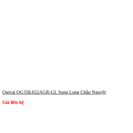
Ogival OG358.652AGR-GL Song Long Chầu Nguyệt
Giá liên hệ