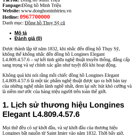
Fanpage:
Đồng hồ Minh Triệu
Website:
www.donghominhtrieu.vn
0967700000
Hotline:
Danh mục:
Đồng hồ Thụy Sỹ cũ
Mô tả
Đánh giá (0)
Được thành lập từ năm 1832, khi nhắc đến đồng hồ Thụy Sỹ,
không thể không nhắc đến đồng hồ Longines Elegant
L4.809.4.57.6 – sự kết tinh giữa nghệ thuật truyền thống, đẳng cấp
sang trọng và sự chính xác gần như tuyệt đối khi hoạt động.
Không quá khi nói rằng mỗi chiếc đồng hồ Longines Elegant
L4.809.4.57.6
là một tác phẩm nghệ thuật được tạo ra bởi bàn tay
của những nghệ nhân lành nghề nhất, đem lại sức hút khó cưỡng và
là niềm mơ ước của hàng triệu người trên toàn thế giới.
1. Lịch sử thương hiệu Longines
Elegant L4.809.4.57.6
Mọi thứ đều có sự khởi đầu, và sự khởi đầu của thương hiệu
Longines bắt nguồn từ Saint Imier vào năm 1832. Thời bấy giờ,