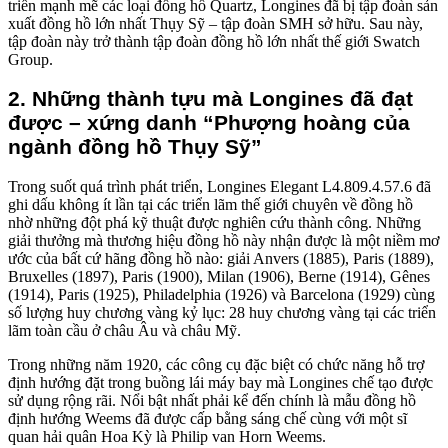
triển mạnh mẽ các loại đồng hồ Quartz, Longines đã bị tập đoàn sản
xuất đồng hồ lớn nhất Thụy Sỹ – tập đoàn SMH sở hữu. Sau này,
tập đoàn này trở thành tập đoàn đồng hồ lớn nhất thế giới Swatch
Group.
2. Những thành tựu mà Longines đã đạt
được – xứng danh “Phượng hoàng của
ngành đồng hồ Thụy Sỹ”
Trong suốt quá trình phát triển, Longines Elegant L4.809.4.57.6 đã
ghi dấu không ít lần tại các triển lãm thế giới chuyên về đồng hồ
nhờ những đột phá kỹ thuật được nghiên cứu thành công. Những
giải thưởng mà thương hiệu đồng hồ này nhận được là một niềm mơ
ước của bất cứ hãng đồng hồ nào: giải Anvers (1885), Paris (1889),
Bruxelles (1897), Paris (1900), Milan (1906), Berne (1914), Gênes
(1914), Paris (1925), Philadelphia (1926) và Barcelona (1929) cùng
số lượng huy chương vàng kỷ lục: 28 huy chương vàng tại các triển
lãm toàn cầu ở châu Âu và châu Mỹ.
Trong những năm 1920, các công cụ đặc biệt có chức năng hỗ trợ
định hướng đặt trong buồng lái máy bay mà Longines chế tạo được
sử dụng rộng rãi. Nổi bật nhất phải kể đến chính là mẫu đồng hồ
định hướng Weems đã được cấp bằng sáng chế cùng với một sĩ
quan hải quân Hoa Kỳ là Philip van Horn Weems.