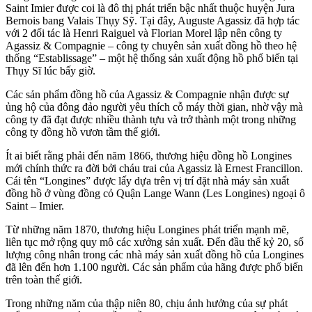
Saint Imier được coi là đô thị phát triển bậc nhất thuộc huyện Jura
Bernois bang Valais Thụy Sỹ. Tại đây, Auguste Agassiz đã hợp tác
với 2 đối tác là Henri Raiguel và Florian Morel lập nên công ty
Agassiz & Compagnie – công ty chuyên sản xuất đồng hồ theo hệ
thống “Establissage” – một hệ thống sản xuất động hồ phổ biến tại
Thụy Sĩ lúc bấy giờ.
Các sản phẩm đồng hồ của Agassiz & Compagnie nhận được sự
ủng hộ của đông đảo người yêu thích cỗ máy thời gian, nhờ vậy mà
công ty đã đạt được nhiều thành tựu và trở thành một trong những
công ty đồng hồ vươn tầm thế giới.
Ít ai biết rằng phải đến năm 1866, thương hiệu đồng hồ Longines
mới chính thức ra đời bởi cháu trai của Agassiz là Ernest Francillon.
Cái tên “Longines” được lấy dựa trên vị trí đặt nhà máy sản xuất
đồng hồ ở vùng đồng cỏ Quận Lange Wann (Les Longines) ngoại ô
Saint – Imier.
Từ những năm 1870, thương hiệu Longines phát triển mạnh mẽ,
liên tục mở rộng quy mô các xưởng sản xuất. Đến đầu thế kỷ 20, số
lượng công nhân trong các nhà máy sản xuất đồng hồ của Longines
đã lên đến hơn 1.100 người. Các sản phẩm của hãng được phổ biến
trên toàn thế giới.
Trong những năm của thập niên 80, chịu ảnh hưởng của sự phát