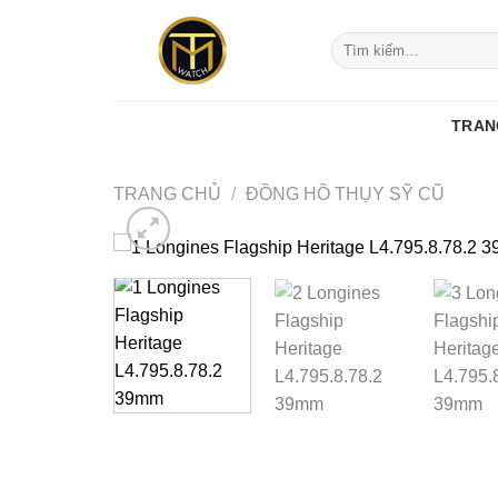
Skip
to
Tìm
kiếm:
content
TRAN
TRANG CHỦ
/
ĐỒNG HỒ THỤY SỸ CŨ