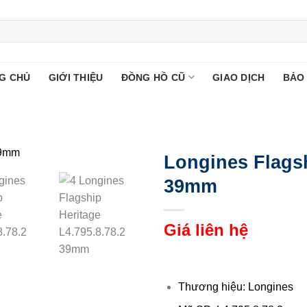
G CHỦ
GIỚI THIỆU
ĐỒNG HỒ CŨ
GIAO DỊCH
BẢO
Longines Flagsh
39mm
Giá liên hệ
Thương hiệu: Longines