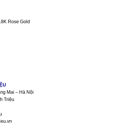
 18K Rose Gold
IỆU
àng Mai – Hà Nội
h Triệu
u
eu.vn