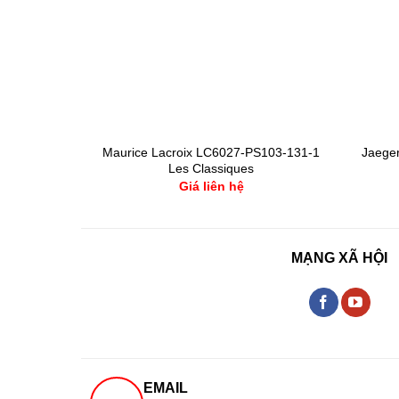
 Inhouse
Maurice Lacroix LC6027-PS103-131-1
Jaeger
 50h
Les Classiques
Giá liên hệ
MẠNG XÃ HỘI
EMAIL