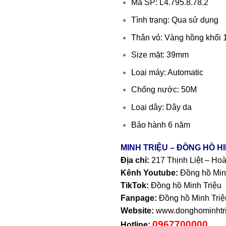
Mã SP: L4.795.8.78.2
Tình trạng: Qua sử dụng
Thân vỏ: Vàng hồng khối
Size mặt: 39mm
Loại máy: Automatic
Chống nước: 50M
Loại dây: Dây da
Bảo hành 6 năm
MINH TRIỆU – ĐỒNG HỒ H
Địa chỉ:
217 Thịnh Liệt – Ho
Kênh Youtube:
Đồng hồ Min
TikTok:
Đồng hồ Minh Triệu
Fanpage:
Đồng hồ Minh Triệ
Website:
www.donghominhtri
0967700000
Hotline: