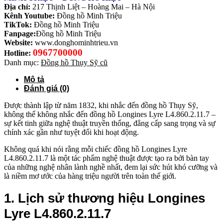
Địa chỉ:
217 Thịnh Liệt – Hoàng Mai – Hà Nội
Kênh Youtube:
Đồng hồ Minh Triệu
TikTok:
Đồng hồ Minh Triệu
Fanpage:
Đồng hồ Minh Triệu
Website:
www.donghominhtrieu.vn
0967700000
Hotline:
Danh mục:
Đồng hồ Thụy Sỹ cũ
Mô tả
Đánh giá (0)
Được thành lập từ năm 1832, khi nhắc đến đồng hồ Thụy Sỹ,
không thể không nhắc đến đồng hồ Longines Lyre L4.860.2.11.7 –
sự kết tinh giữa nghệ thuật truyền thống, đẳng cấp sang trọng và sự
chính xác gần như tuyệt đối khi hoạt động.
Không quá khi nói rằng mỗi chiếc đồng hồ Longines Lyre
L4.860.2.11.7
là một tác phẩm nghệ thuật được tạo ra bởi bàn tay
của những nghệ nhân lành nghề nhất, đem lại sức hút khó cưỡng và
là niềm mơ ước của hàng triệu người trên toàn thế giới.
1. Lịch sử thương hiệu Longines
Lyre L4.860.2.11.7