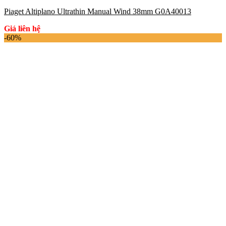
Piaget Altiplano Ultrathin Manual Wind 38mm G0A40013
Giá liên hệ
-60%