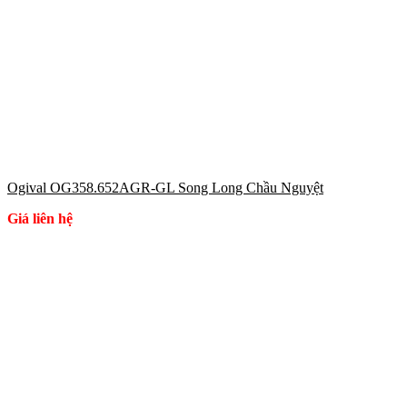
Ogival OG358.652AGR-GL Song Long Chầu Nguyệt
Giá liên hệ