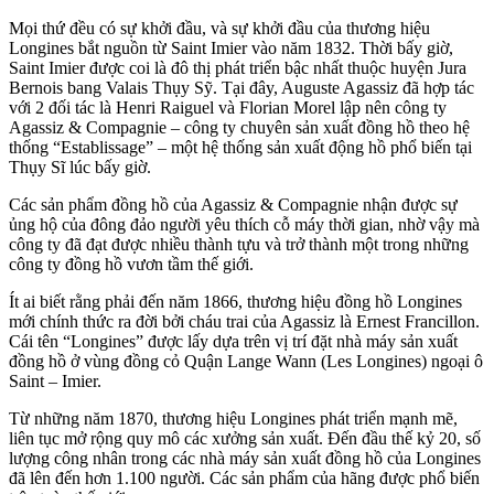
Mọi thứ đều có sự khởi đầu, và sự khởi đầu của thương hiệu
Longines bắt nguồn từ Saint Imier vào năm 1832. Thời bấy giờ,
Saint Imier được coi là đô thị phát triển bậc nhất thuộc huyện Jura
Bernois bang Valais Thụy Sỹ. Tại đây, Auguste Agassiz đã hợp tác
với 2 đối tác là Henri Raiguel và Florian Morel lập nên công ty
Agassiz & Compagnie – công ty chuyên sản xuất đồng hồ theo hệ
thống “Establissage” – một hệ thống sản xuất động hồ phổ biến tại
Thụy Sĩ lúc bấy giờ.
Các sản phẩm đồng hồ của Agassiz & Compagnie nhận được sự
ủng hộ của đông đảo người yêu thích cỗ máy thời gian, nhờ vậy mà
công ty đã đạt được nhiều thành tựu và trở thành một trong những
công ty đồng hồ vươn tầm thế giới.
Ít ai biết rằng phải đến năm 1866, thương hiệu đồng hồ Longines
mới chính thức ra đời bởi cháu trai của Agassiz là Ernest Francillon.
Cái tên “Longines” được lấy dựa trên vị trí đặt nhà máy sản xuất
đồng hồ ở vùng đồng cỏ Quận Lange Wann (Les Longines) ngoại ô
Saint – Imier.
Từ những năm 1870, thương hiệu Longines phát triển mạnh mẽ,
liên tục mở rộng quy mô các xưởng sản xuất. Đến đầu thế kỷ 20, số
lượng công nhân trong các nhà máy sản xuất đồng hồ của Longines
đã lên đến hơn 1.100 người. Các sản phẩm của hãng được phổ biến