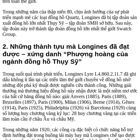
trên toàn thế giới.
Trong những năm của thập niên 80, chịu ảnh hưởng của sự phát
triển mạnh mẽ các loại đồng hồ Quartz, Longines đã bị tập đoàn sản
xuất đồng hồ lớn nhất Thụy Sỹ – tập đoàn SMH sở hữu. Sau này,
tập đoàn này trở thành tập đoàn đồng hồ lớn nhất thế giới Swatch
Group.
2. Những thành tựu mà Longines đã đạt
được – xứng danh “Phượng hoàng của
ngành đồng hồ Thụy Sỹ”
Trong suốt quá trình phát triển, Longines Lyre L4.860.2.11.7 đã ghi
dấu không ít lần tại các triển lãm thế giới chuyên về đồng hồ nhờ
những đột phá kỹ thuật được nghiên cứu thành công. Những giải
thưởng mà thương hiệu đồng hồ này nhận được là một niềm mơ ước
của bất cứ hãng đồng hồ nào: giải Anvers (1885), Paris (1889),
Bruxelles (1897), Paris (1900), Milan (1906), Berne (1914), Gênes
(1914), Paris (1925), Philadelphia (1926) và Barcelona (1929) cùng
số lượng huy chương vàng kỷ lục: 28 huy chương vàng tại các triển
lãm toàn cầu ở châu Âu và châu Mỹ.
Trong những năm 1920, các công cụ đặc biệt có chức năng hỗ trợ
định hướng đặt trong buồng lái máy bay mà Longines chế tạo được