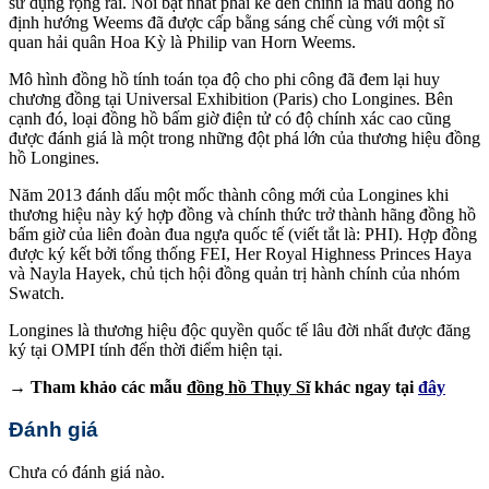
sử dụng rộng rãi. Nổi bật nhất phải kể đến chính là mẫu đồng hồ
định hướng Weems đã được cấp bằng sáng chế cùng với một sĩ
quan hải quân Hoa Kỳ là Philip van Horn Weems.
Mô hình đồng hồ tính toán tọa độ cho phi công đã đem lại huy
chương đồng tại Universal Exhibition (Paris) cho Longines. Bên
cạnh đó, loại đồng hồ bấm giờ điện tử có độ chính xác cao cũng
được đánh giá là một trong những đột phá lớn của thương hiệu đồng
hồ Longines.
Năm 2013 đánh dấu một mốc thành công mới của Longines khi
thương hiệu này ký hợp đồng và chính thức trở thành hãng đồng hồ
bấm giờ của liên đoàn đua ngựa quốc tế (viết tắt là: PHI). Hợp đồng
được ký kết bởi tổng thống FEI, Her Royal Highness Princes Haya
và Nayla Hayek, chủ tịch hội đồng quản trị hành chính của nhóm
Swatch.
Longines là thương hiệu độc quyền quốc tế lâu đời nhất được đăng
ký tại OMPI tính đến thời điểm hiện tại.
→ Tham khảo các mẫu
đồng hồ Thụy Sĩ
khác ngay tại
đây
Đánh giá
Chưa có đánh giá nào.