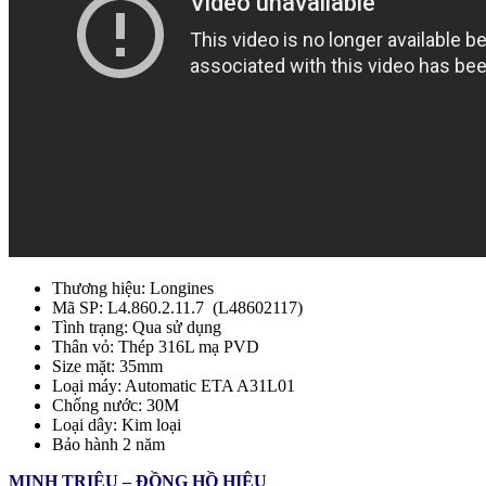
Thương hiệu: Longines
Mã SP: L4.860.2.11.7 (L48602117)
Tình trạng: Qua sử dụng
Thân vỏ: Thép 316L mạ PVD
Size mặt: 35mm
Loại máy: Automatic ETA A31L01
Chống nước: 30M
Loại dây: Kim loại
Bảo hành 2 năm
MINH TRIỆU – ĐỒNG HỒ HIỆU