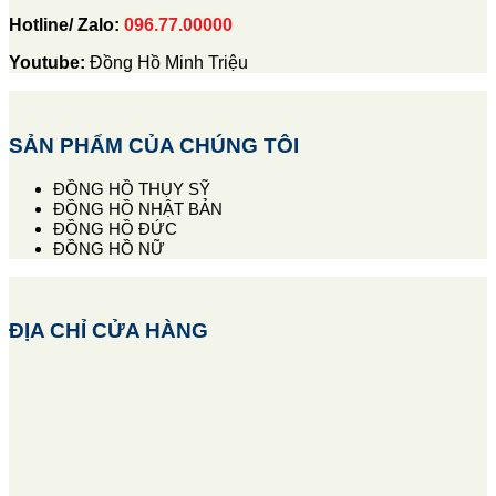
Hotline/ Zalo:
096.77.00000
Youtube:
Đồng Hồ Minh Triệu
SẢN PHẨM CỦA CHÚNG TÔI
ĐỒNG HỒ THỤY SỸ
ĐỒNG HỒ NHẬT BẢN
ĐỒNG HỒ ĐỨC
ĐỒNG HỒ NỮ
ĐỊA CHỈ CỬA HÀNG