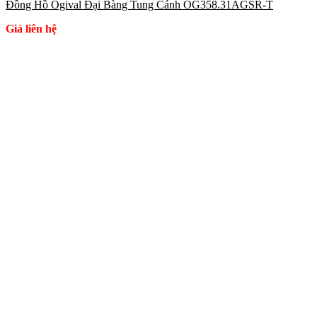
Đồng Hồ Ogival Đại Bàng Tung Cánh OG358.31AGSR-T
Giá liên hệ