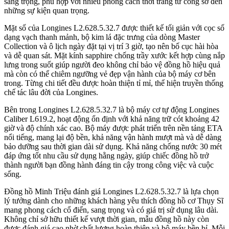
sang trọng, phù hợp với nhiều phong cách thời trang từ công sở đến
những sự kiện quan trọng.
Mặt số của Longines L2.628.5.32.7 được thiết kế tối giản với cọc số
dạng vạch thanh mảnh, bộ kim lá đặc trưng của dòng Master
Collection và ô lịch ngày đặt tại vị trí 3 giờ, tạo nên bố cục hài hòa
và dễ quan sát. Mặt kính sapphire chống trầy xước kết hợp cùng nắp
lưng trong suốt giúp người đeo không chỉ bảo vệ đồng hồ hiệu quả
mà còn có thể chiêm ngưỡng vẻ đẹp vận hành của bộ máy cơ bên
trong. Từng chi tiết đều được hoàn thiện tỉ mỉ, thể hiện truyền thống
chế tác lâu đời của Longines.
Bên trong Longines L2.628.5.32.7 là bộ máy cơ tự động Longines
Caliber L619.2, hoạt động ổn định với khả năng trữ cót khoảng 42
giờ và độ chính xác cao. Bộ máy được phát triển trên nền tảng ETA
nổi tiếng, mang lại độ bền, khả năng vận hành mượt mà và dễ dàng
bảo dưỡng sau thời gian dài sử dụng. Khả năng chống nước 30 mét
đáp ứng tốt nhu cầu sử dụng hằng ngày, giúp chiếc đồng hồ trở
thành người bạn đồng hành đáng tin cậy trong công việc và cuộc
sống.
Đồng hồ Minh Triệu đánh giá Longines L2.628.5.32.7 là lựa chọn
lý tưởng dành cho những khách hàng yêu thích đồng hồ cơ Thụy Sĩ
mang phong cách cổ điển, sang trọng và có giá trị sử dụng lâu dài.
Không chỉ sở hữu thiết kế vượt thời gian, mẫu đồng hồ này còn
được đánh giá cao nhờ chất lượng hoàn thiện và bộ máy bền bỉ. Mỗi