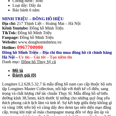
Chống nước: 30M
Loại dây: Dây da
Bảo hành 6 năm
MINH TRIỆU – ĐỒNG HỒ HIỆU
Địa chỉ:
217 Thịnh Liệt – Hoàng Mai – Hà Nội
Kênh Youtube:
Đồng hồ Minh Triệu
TikTok:
Đồng hồ Minh Triệu
Fanpage:
Đồng hồ Minh Triệu
Website:
www.donghominhtrieu.vn
0967700000
Hotline:
Đồng hồ Minh Triệu – Địa chỉ thu mua đồng hồ cũ chính hãng
Hà Nội
–
Uy tín – Giá tốt – Tạo niềm tin
Danh mục:
Đồng hồ Thụy Sỹ cũ
Mô tả
Đánh giá (0)
Longines L2.628.5.32.7 là mẫu đồng hồ nam cao cấp thuộc bộ sưu
tập Longines Master Collection, nổi bật với thiết kế cổ điển, sang
trọng và chất lượng chế tác chuẩn Thụy Sĩ. Mẫu đồng hồ sở hữu
đường kính 38,5mm, kích thước lý tưởng cho những quý ông yêu
thích phong cách lịch lãm và tinh tế. Sự kết hợp giữa thép không gỉ
và vàng 18K trên bộ vỏ cùng dây đeo demi tạo nên diện mạo đẳng
cấp, trong khi mặt số màu champagne mang đến vẻ đẹp ấm áp và