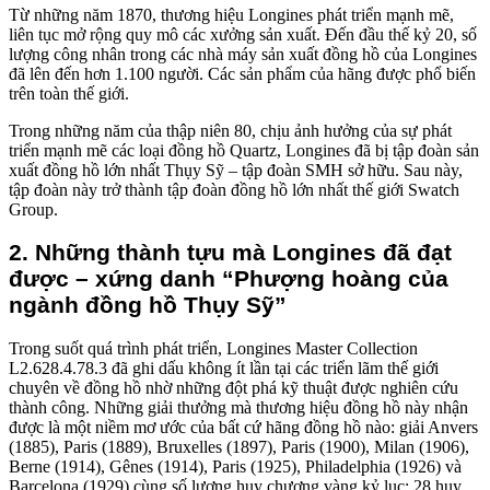
Từ những năm 1870, thương hiệu Longines phát triển mạnh mẽ,
liên tục mở rộng quy mô các xưởng sản xuất. Đến đầu thế kỷ 20, số
lượng công nhân trong các nhà máy sản xuất đồng hồ của Longines
đã lên đến hơn 1.100 người. Các sản phẩm của hãng được phổ biến
trên toàn thế giới.
Trong những năm của thập niên 80, chịu ảnh hưởng của sự phát
triển mạnh mẽ các loại đồng hồ Quartz, Longines đã bị tập đoàn sản
xuất đồng hồ lớn nhất Thụy Sỹ – tập đoàn SMH sở hữu. Sau này,
tập đoàn này trở thành tập đoàn đồng hồ lớn nhất thế giới Swatch
Group.
2. Những thành tựu mà Longines đã đạt
được – xứng danh “Phượng hoàng của
ngành đồng hồ Thụy Sỹ”
Trong suốt quá trình phát triển, Longines Master Collection
L2.628.4.78.3 đã ghi dấu không ít lần tại các triển lãm thế giới
chuyên về đồng hồ nhờ những đột phá kỹ thuật được nghiên cứu
thành công. Những giải thưởng mà thương hiệu đồng hồ này nhận
được là một niềm mơ ước của bất cứ hãng đồng hồ nào: giải Anvers
(1885), Paris (1889), Bruxelles (1897), Paris (1900), Milan (1906),
Berne (1914), Gênes (1914), Paris (1925), Philadelphia (1926) và
Barcelona (1929) cùng số lượng huy chương vàng kỷ lục: 28 huy