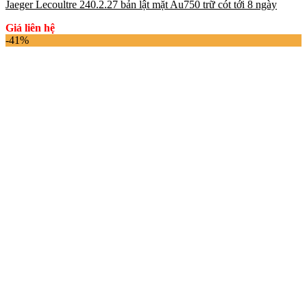
Jaeger Lecoultre 240.2.27 bản lật mặt Au750 trữ cót tới 8 ngày
Giá liên hệ
-41%