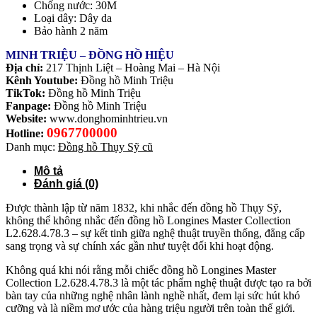
Chống nước: 30M
Loại dây: Dây da
Bảo hành 2 năm
MINH TRIỆU – ĐỒNG HỒ HIỆU
Địa chỉ:
217 Thịnh Liệt – Hoàng Mai – Hà Nội
Kênh Youtube:
Đồng hồ Minh Triệu
TikTok:
Đồng hồ Minh Triệu
Fanpage:
Đồng hồ Minh Triệu
Website:
www.donghominhtrieu.vn
0967700000
Hotline:
Danh mục:
Đồng hồ Thụy Sỹ cũ
Mô tả
Đánh giá (0)
Được thành lập từ năm 1832, khi nhắc đến đồng hồ Thụy Sỹ,
không thể không nhắc đến đồng hồ Longines Master Collection
L2.628.4.78.3 – sự kết tinh giữa nghệ thuật truyền thống, đẳng cấp
sang trọng và sự chính xác gần như tuyệt đối khi hoạt động.
Không quá khi nói rằng mỗi chiếc đồng hồ Longines Master
Collection L2.628.4.78.3
là một tác phẩm nghệ thuật được tạo ra bởi
bàn tay của những nghệ nhân lành nghề nhất, đem lại sức hút khó
cưỡng và là niềm mơ ước của hàng triệu người trên toàn thế giới.