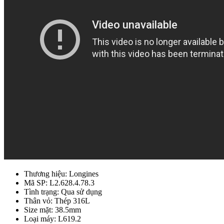
Thương hiệu: Longines
Mã SP: L2.628.4.78.3
Tình trạng: Qua sử dụng
Thân vỏ: Thép 316L
Size mặt: 38.5mm
Loại máy: L619.2