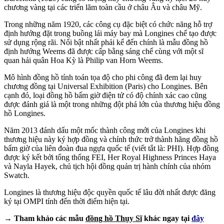
chương vàng tại các triển lãm toàn cầu ở châu Âu và châu Mỹ.
Trong những năm 1920, các công cụ đặc biệt có chức năng hỗ trợ
định hướng đặt trong buồng lái máy bay mà Longines chế tạo được
sử dụng rộng rãi. Nổi bật nhất phải kể đến chính là mẫu đồng hồ
định hướng Weems đã được cấp bằng sáng chế cùng với một sĩ
quan hải quân Hoa Kỳ là Philip van Horn Weems.
Mô hình đồng hồ tính toán tọa độ cho phi công đã đem lại huy
chương đồng tại Universal Exhibition (Paris) cho Longines. Bên
cạnh đó, loại đồng hồ bấm giờ điện tử có độ chính xác cao cũng
được đánh giá là một trong những đột phá lớn của thương hiệu đồng
hồ Longines.
Năm 2013 đánh dấu một mốc thành công mới của Longines khi
thương hiệu này ký hợp đồng và chính thức trở thành hãng đồng hồ
bấm giờ của liên đoàn đua ngựa quốc tế (viết tắt là: PHI). Hợp đồng
được ký kết bởi tổng thống FEI, Her Royal Highness Princes Haya
và Nayla Hayek, chủ tịch hội đồng quản trị hành chính của nhóm
Swatch.
Longines là thương hiệu độc quyền quốc tế lâu đời nhất được đăng
ký tại OMPI tính đến thời điểm hiện tại.
→ Tham khảo các mẫu
đồng hồ Thụy Sĩ
khác ngay tại
đây