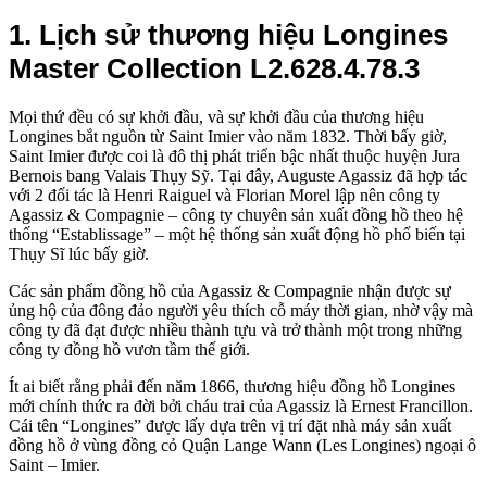
1. Lịch sử thương hiệu Longines
Master Collection L2.628.4.78.3
Mọi thứ đều có sự khởi đầu, và sự khởi đầu của thương hiệu
Longines bắt nguồn từ Saint Imier vào năm 1832. Thời bấy giờ,
Saint Imier được coi là đô thị phát triển bậc nhất thuộc huyện Jura
Bernois bang Valais Thụy Sỹ. Tại đây, Auguste Agassiz đã hợp tác
với 2 đối tác là Henri Raiguel và Florian Morel lập nên công ty
Agassiz & Compagnie – công ty chuyên sản xuất đồng hồ theo hệ
thống “Establissage” – một hệ thống sản xuất động hồ phổ biến tại
Thụy Sĩ lúc bấy giờ.
Các sản phẩm đồng hồ của Agassiz & Compagnie nhận được sự
ủng hộ của đông đảo người yêu thích cỗ máy thời gian, nhờ vậy mà
công ty đã đạt được nhiều thành tựu và trở thành một trong những
công ty đồng hồ vươn tầm thế giới.
Ít ai biết rằng phải đến năm 1866, thương hiệu đồng hồ Longines
mới chính thức ra đời bởi cháu trai của Agassiz là Ernest Francillon.
Cái tên “Longines” được lấy dựa trên vị trí đặt nhà máy sản xuất
đồng hồ ở vùng đồng cỏ Quận Lange Wann (Les Longines) ngoại ô
Saint – Imier.