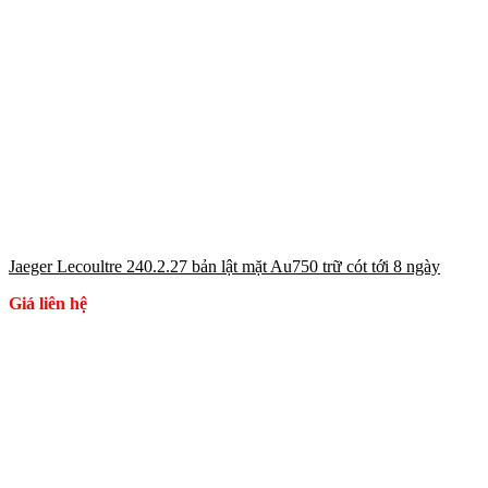
Jaeger Lecoultre 240.2.27 bản lật mặt Au750 trữ cót tới 8 ngày
Giá liên hệ