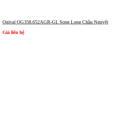
Ogival OG358.652AGR-GL Song Long Chầu Nguyệt
Giá liên hệ