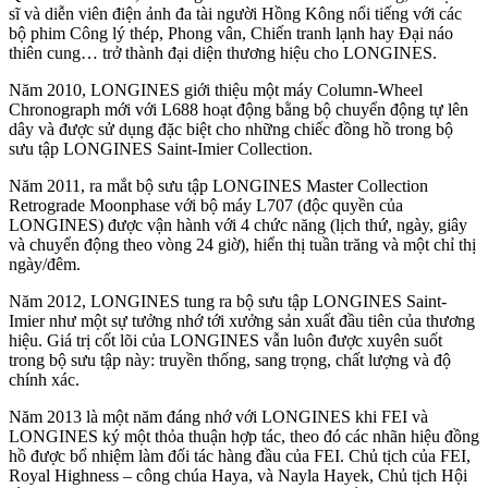
sĩ và diễn viên điện ảnh đa tài người Hồng Kông nổi tiếng với các
bộ phim Công lý thép, Phong vân, Chiến tranh lạnh hay Đại náo
thiên cung… trở thành đại diện thương hiệu cho LONGINES.
Năm 2010, LONGINES giới thiệu một máy Column-Wheel
Chronograph mới với L688 hoạt động bằng bộ chuyển động tự lên
dây và được sử dụng đặc biệt cho những chiếc đồng hồ trong bộ
sưu tập LONGINES Saint-Imier Collection.
Năm 2011, ra mắt bộ sưu tập LONGINES Master Collection
Retrograde Moonphase với bộ máy L707 (độc quyền của
LONGINES) được vận hành với 4 chức năng (lịch thứ, ngày, giây
và chuyển động theo vòng 24 giờ), hiển thị tuần trăng và một chỉ thị
ngày/đêm.
Năm 2012, LONGINES tung ra bộ sưu tập LONGINES Saint-
Imier như một sự tưởng nhớ tới xưởng sản xuất đầu tiên của thương
hiệu. Giá trị cốt lõi của LONGINES vẫn luôn được xuyên suốt
trong bộ sưu tập này: truyền thống, sang trọng, chất lượng và độ
chính xác.
Năm 2013 là một năm đáng nhớ với LONGINES khi FEI và
LONGINES ký một thỏa thuận hợp tác, theo đó các nhãn hiệu đồng
hồ được bổ nhiệm làm đối tác hàng đầu của FEI. Chủ tịch của FEI,
Royal Highness – công chúa Haya, và Nayla Hayek, Chủ tịch Hội