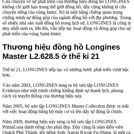
Câu chuyện về sự phát triển của thương hiệu đồng hồ LONGINES
không chỉ giới hạn trong thế giới đồng hồ, đây cũng không là câu
chuyện riêng của vùng Imier. Nó là một bằng chứng quan trọng
chứng minh sự đóng góp của ngành đồng hồ với địa phương. Trong
số nhiều nhà sản xuất đồng hồ trong lịch sử, LONGINES là công ty
duy nhất sinh ra, lớn lên, vẫn tiếp tục hoạt động và đóng góp cho sự
phát triển của vùng Saint-Imier.
Thương hiệu đồng hồ Longines
Master L2.628.5 ở thế kỉ 21
Thế kỉ 21, LONGINES tiếp tục có những bước phát triển vượt bậc
hơn.
Vào năm 2003, LONGINES tung ra bộ sưu tập LONGINES
Evidenza như một minh chứng khẳng định sự thanh lịch, phong
cách và truyền thống của thương hiệu này.
Năm 2005, bộ sưu tập LONGINES Master Collection được ra mắt
với việc hoạt động bằng bộ máy cơ và lên dây tự động là chính.
Năm 2009, thương hiệu này tung ra bộ sưu tập LONGINES
PrimaLuna dành riêng cho phái đẹp. Đây cũng là năm diễn viên
Quách Phú Thành, tên tiếng Anh: Aaron Kwok Fu-Shing, là một ca