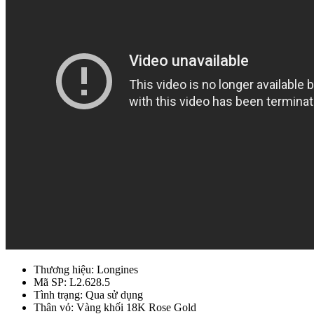
Thương hiệu: Longines
Mã SP: L2.628.5
Tình trạng: Qua sử dụng
Thân vỏ: Vàng khối 18K Rose Gold