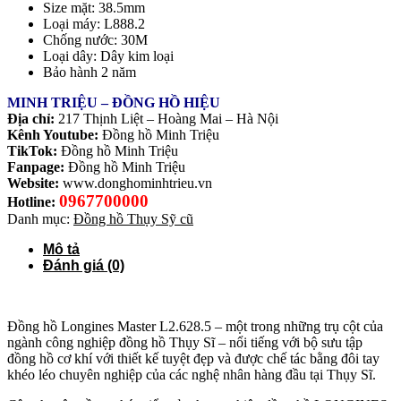
Size mặt: 38.5mm
Loại máy: L888.2
Chống nước: 30M
Loại dây: Dây kim loại
Bảo hành 2 năm
MINH TRIỆU – ĐỒNG HỒ HIỆU
Địa chỉ:
217 Thịnh Liệt – Hoàng Mai – Hà Nội
Kênh Youtube:
Đồng hồ Minh Triệu
TikTok:
Đồng hồ Minh Triệu
Fanpage:
Đồng hồ Minh Triệu
Website:
www.donghominhtrieu.vn
0967700000
Hotline:
Danh mục:
Đồng hồ Thụy Sỹ cũ
Mô tả
Đánh giá (0)
Đồng hồ Longines Master L2.628.5 – một trong những trụ cột của
ngành công nghiệp đồng hồ Thụy Sĩ – nổi tiếng với bộ sưu tập
đồng hồ cơ khí với thiết kế tuyệt đẹp và được chế tác bằng đôi tay
khéo léo chuyên nghiệp của các nghệ nhân hàng đầu tại Thụy Sĩ.