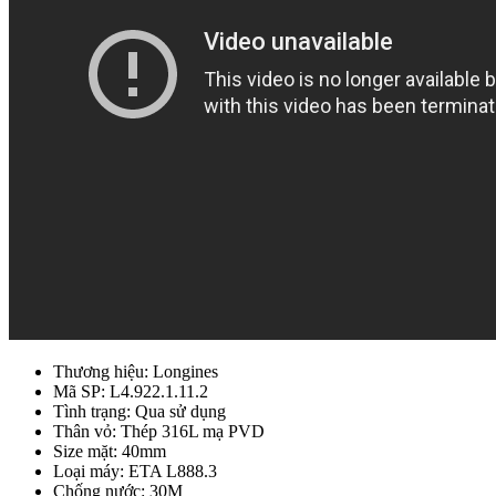
Thương hiệu: Longines
Mã SP: L4.922.1.11.2
Tình trạng: Qua sử dụng
Thân vỏ: Thép 316L mạ PVD
Size mặt: 40mm
Loại máy: ETA L888.3
Chống nước: 30M