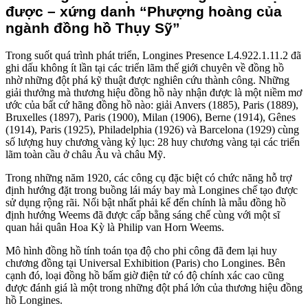
được – xứng danh “Phượng hoàng của
ngành đồng hồ Thụy Sỹ”
Trong suốt quá trình phát triển, Longines Presence L4.922.1.11.2 đã
ghi dấu không ít lần tại các triển lãm thế giới chuyên về đồng hồ
nhờ những đột phá kỹ thuật được nghiên cứu thành công. Những
giải thưởng mà thương hiệu đồng hồ này nhận được là một niềm mơ
ước của bất cứ hãng đồng hồ nào: giải Anvers (1885), Paris (1889),
Bruxelles (1897), Paris (1900), Milan (1906), Berne (1914), Gênes
(1914), Paris (1925), Philadelphia (1926) và Barcelona (1929) cùng
số lượng huy chương vàng kỷ lục: 28 huy chương vàng tại các triển
lãm toàn cầu ở châu Âu và châu Mỹ.
Trong những năm 1920, các công cụ đặc biệt có chức năng hỗ trợ
định hướng đặt trong buồng lái máy bay mà Longines chế tạo được
sử dụng rộng rãi. Nổi bật nhất phải kể đến chính là mẫu đồng hồ
định hướng Weems đã được cấp bằng sáng chế cùng với một sĩ
quan hải quân Hoa Kỳ là Philip van Horn Weems.
Mô hình đồng hồ tính toán tọa độ cho phi công đã đem lại huy
chương đồng tại Universal Exhibition (Paris) cho Longines. Bên
cạnh đó, loại đồng hồ bấm giờ điện tử có độ chính xác cao cũng
được đánh giá là một trong những đột phá lớn của thương hiệu đồng
hồ Longines.