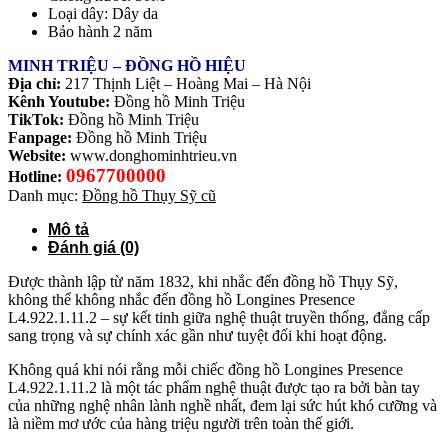
Loại dây: Dây da
Bảo hành 2 năm
MINH TRIỆU – ĐỒNG HỒ HIỆU
Địa chỉ:
217 Thịnh Liệt – Hoàng Mai – Hà Nội
Kênh Youtube:
Đồng hồ Minh Triệu
TikTok:
Đồng hồ Minh Triệu
Fanpage:
Đồng hồ Minh Triệu
Website:
www.donghominhtrieu.vn
0967700000
Hotline:
Danh mục:
Đồng hồ Thụy Sỹ cũ
Mô tả
Đánh giá (0)
Được thành lập từ năm 1832, khi nhắc đến đồng hồ Thụy Sỹ,
không thể không nhắc đến đồng hồ Longines Presence
L4.922.1.11.2 – sự kết tinh giữa nghệ thuật truyền thống, đẳng cấp
sang trọng và sự chính xác gần như tuyệt đối khi hoạt động.
Không quá khi nói rằng mỗi chiếc đồng hồ Longines Presence
L4.922.1.11.2
là một tác phẩm nghệ thuật được tạo ra bởi bàn tay
của những nghệ nhân lành nghề nhất, đem lại sức hút khó cưỡng và
là niềm mơ ước của hàng triệu người trên toàn thế giới.