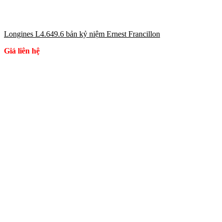
Longines L4.649.6 bản kỷ niệm Ernest Francillon
Giá liên hệ