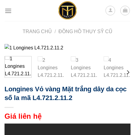
Skip
to
content
TRANG CHỦ
/
ĐỒNG HỒ THỤY SỸ CŨ
Longines Vỏ vàng Mặt trắng dây da cọc
số la mã L4.721.2.11.2
Giá liên hệ