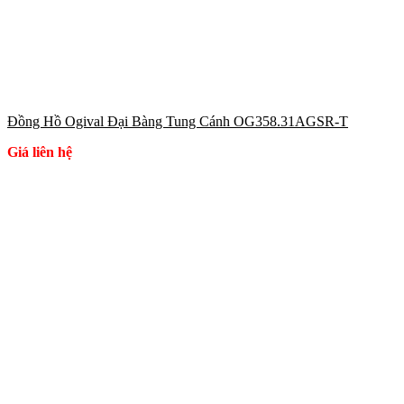
Đồng Hồ Ogival Đại Bàng Tung Cánh OG358.31AGSR-T
Giá liên hệ