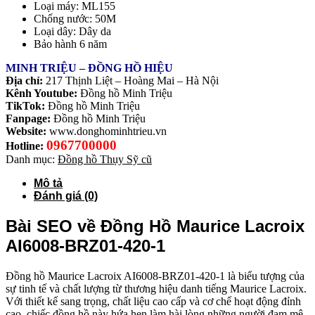
Loại máy: ML155
Chống nước: 50M
Loại dây: Dây da
Bảo hành 6 năm
MINH TRIỆU – ĐỒNG HỒ HIỆU
Địa chỉ:
217 Thịnh Liệt – Hoàng Mai – Hà Nội
Kênh Youtube:
Đồng hồ Minh Triệu
TikTok:
Đồng hồ Minh Triệu
Fanpage:
Đồng hồ Minh Triệu
Website:
www.donghominhtrieu.vn
0967700000
Hotline:
Danh mục:
Đồng hồ Thụy Sỹ cũ
Mô tả
Đánh giá (0)
Bài SEO về Đồng Hồ Maurice Lacroix
AI6008-BRZ01-420-1
Đồng hồ Maurice Lacroix AI6008-BRZ01-420-1 là biểu tượng của
sự tinh tế và chất lượng từ thương hiệu danh tiếng Maurice Lacroix.
Với thiết kế sang trọng, chất liệu cao cấp và cơ chế hoạt động đỉnh
cao, chiếc đồng hồ này hứa hẹn làm hài lòng những người đam mê