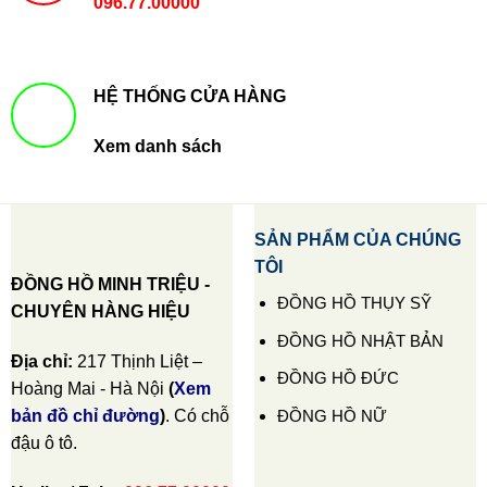
096.77.00000
HỆ THỐNG CỬA HÀNG
Xem danh sách
SẢN PHẨM CỦA CHÚNG
TÔI
ĐỒNG HỒ MINH TRIỆU -
ĐỒNG HỒ THỤY SỸ
CHUYÊN HÀNG HIỆU
ĐỒNG HỒ NHẬT BẢN
Địa chỉ:
217 Thịnh Liệt –
ĐỒNG HỒ ĐỨC
Hoàng Mai - Hà Nội
(
Xem
ĐỒNG HỒ NỮ
bản đồ chỉ đường
)
. Có chỗ
đậu ô tô.