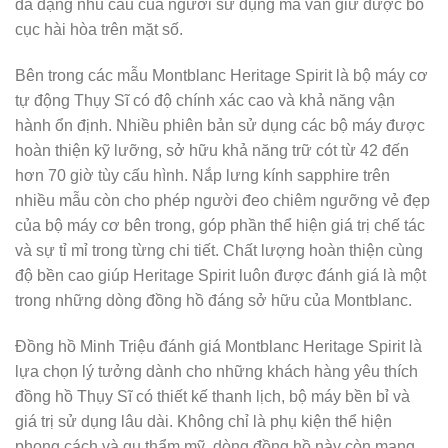
đa dạng nhu cầu của người sử dụng mà vẫn giữ được bố
cục hài hòa trên mặt số.
Bên trong các mẫu Montblanc Heritage Spirit là bộ máy cơ
tự động Thụy Sĩ có độ chính xác cao và khả năng vận
hành ổn định. Nhiều phiên bản sử dụng các bộ máy được
hoàn thiện kỹ lưỡng, sở hữu khả năng trữ cót từ 42 đến
hơn 70 giờ tùy cấu hình. Nắp lưng kính sapphire trên
nhiều mẫu còn cho phép người đeo chiêm ngưỡng vẻ đẹp
của bộ máy cơ bên trong, góp phần thể hiện giá trị chế tác
và sự tỉ mỉ trong từng chi tiết. Chất lượng hoàn thiện cùng
độ bền cao giúp Heritage Spirit luôn được đánh giá là một
trong những dòng đồng hồ đáng sở hữu của Montblanc.
Đồng hồ Minh Triệu đánh giá Montblanc Heritage Spirit là
lựa chọn lý tưởng dành cho những khách hàng yêu thích
đồng hồ Thụy Sĩ có thiết kế thanh lịch, bộ máy bền bỉ và
giá trị sử dụng lâu dài. Không chỉ là phụ kiện thể hiện
phong cách và gu thẩm mỹ, dòng đồng hồ này còn mang