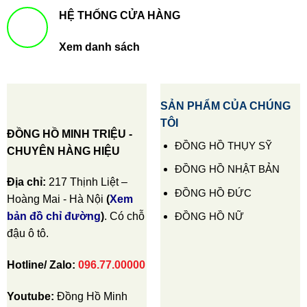
HỆ THỐNG CỬA HÀNG
Xem danh sách
SẢN PHẨM CỦA CHÚNG
TÔI
ĐỒNG HỒ MINH TRIỆU -
ĐỒNG HỒ THỤY SỸ
CHUYÊN HÀNG HIỆU
ĐỒNG HỒ NHẬT BẢN
Địa chỉ:
217 Thịnh Liệt –
ĐỒNG HỒ ĐỨC
Hoàng Mai - Hà Nội
(
Xem
ĐỒNG HỒ NỮ
bản đồ chỉ đường
)
. Có chỗ
đậu ô tô.
Hotline/ Zalo:
096.77.00000
Youtube:
Đồng Hồ Minh