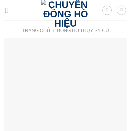
Skip
to
content
TRANG CHỦ
/
ĐỒNG HỒ THỤY SỸ CŨ